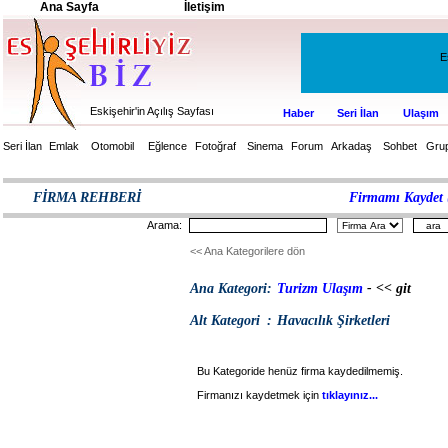
Ana Sayfa
İletişim
E
Eskişehir'in Açılış Sayfası
Haber
Seri İlan
Ulaşım
Seri İlan
Emlak
Otomobil
Eğlence
Fotoğraf
Sinema
Forum
Arkadaş
Sohbet
Grup
FİRMA REHBERİ
Firmamı Kaydet (
Arama
:
<< Ana Kategorilere dön
Ana Kategori
:
Turizm Ulaşım
- << git
Alt Kategori
:
Havacılık Şirketleri
Bu Kategoride henüz firma kaydedilmemiş.
Firmanızı kaydetmek için
tıklayınız...