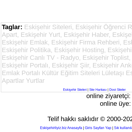
Taglar:
Eskişehir Siteleri, Eskişehir Öğrenci 
Apart, Eskişehir Yurt, Eskişehir Haber, Eskişe
Eskişehir Emlak, Eskişehir Firma Rehberi, Esk
Eskişehir Politika, Eskişehir Hosting, Eskişehi
Eskişehir Canlı TV - Radyo, Eskişehir Toplist,
Eskişehir Portalı, Eskişehir Şiir, Eskişehir An
Emlak Portalı Kültür Eğitim Siteleri Lületaşı 
Apartlar Yurtlar
Eskişehir Siteleri
|
Site Haritası
|
Dost Siteler
online ziyaretçi
online üye:
Telif hakkı saklıdır © 2000-2
Eskişehirliyiz.biz Anasayfa
|
Giris Sayfan Yap
|
Sık kullanı