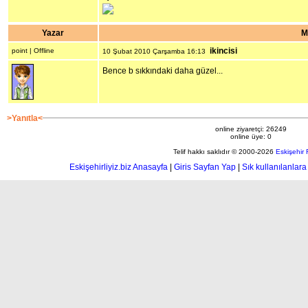
Yazar
M
ikincisi
point | Offline
10 Şubat 2010 Çarşamba 16:13
Bence b sıkkındaki daha güzel...
>Yanıtla<
online ziyaretçi: 26249
online üye: 0
Telif hakkı saklıdır © 2000-2026
Eskişehir
Eskişehirliyiz.biz Anasayfa
|
Giris Sayfan Yap
|
Sık kullanılanlara