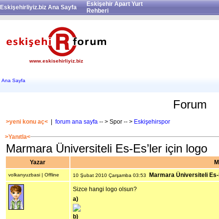
Eskişehir Apart Yurt
Eskişehirliyiz.biz Ana Sayfa
Rehberi
www.eskisehirliyiz.biz
Ana Sayfa
Forum
>yeni konu aç<
|
forum ana sayfa
-- > Spor -- >
Eskişehirspor
>Yanıtla<
Marmara Üniversiteli Es-Es’ler için logo
Yazar
M
Marmara Üniversiteli Es-E
volkanyuzbasi | Offline
10 Şubat 2010 Çarşamba 03:53
Sizce hangi logo olsun?
a)
b)