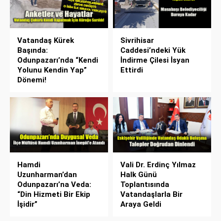
Vatandaş Kürek
Sivrihisar
Başında:
Caddesi’ndeki Yük
Odunpazarı’nda “Kendi
İndirme Çilesi İsyan
Yolunu Kendin Yap”
Ettirdi
Dönemi!
Hamdi
Vali Dr. Erdinç Yılmaz
Uzunharman’dan
Halk Günü
Odunpazarı’na Veda:
Toplantısında
“Din Hizmeti Bir Ekip
Vatandaşlarla Bir
İşidir”
Araya Geldi