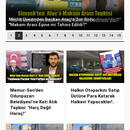
Eskişehir’de Su Fiyatları Rekora Koşuyor: İnşaat
G
Suyu 100 TL Sınırını Aştı!
G
1
2
3
4
5
6
7
8
9
10
11
12
13
14
15
Memur-Sen’den
Halkın Otoparkını Satıp
Odunpazarı
Üstüne Para Katarak
Belediyesi’ne Katı Atık
Halkevi Yapacaklar!..
Tepkisi: "Harç Değil
Haraç!"