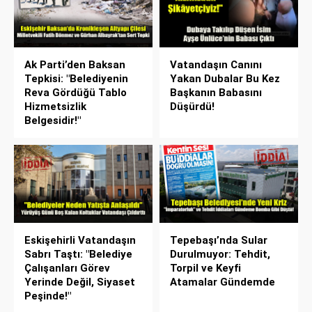
Ak Parti’den Baksan
Vatandaşın Canını
Tepkisi: "Belediyenin
Yakan Dubalar Bu Kez
Reva Gördüğü Tablo
Başkanın Babasını
Hizmetsizlik
Düşürdü!
Belgesidir!"
Eskişehirli Vatandaşın
Tepebaşı’nda Sular
Sabrı Taştı: "Belediye
Durulmuyor: Tehdit,
Çalışanları Görev
Torpil ve Keyfi
Yerinde Değil, Siyaset
Atamalar Gündemde
Peşinde!"