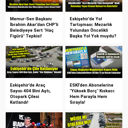
Memur-Sen Başkanı
Eskişehir’de Yol
İbrahim Akar’dan CHP’li
Tartışması: Mezarlık
Belediyeye Sert "Haç
Yolundan Öncelikli
Figürü" Tepkisi!
Başka Yol Yok muydu?
Eskişehir’de Araç
ESKİ’den Abonelerine
Sayısı 404 Bini Aştı,
"Yüksek Borç" Kıskacı:
Otopark Çilesi
Hem Parayla Hem
Katlandı!
Sırayla!