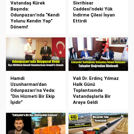
Vatandaş Kürek
Sivrihisar
Başında:
Caddesi’ndeki Yük
Odunpazarı’nda “Kendi
İndirme Çilesi İsyan
Yolunu Kendin Yap”
Ettirdi
Dönemi!
Hamdi
Vali Dr. Erdinç Yılmaz
Uzunharman’dan
Halk Günü
Odunpazarı’na Veda:
Toplantısında
“Din Hizmeti Bir Ekip
Vatandaşlarla Bir
İşidir”
Araya Geldi