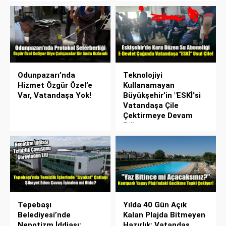
Odunpazarı’nda
Teknolojiyi
Hizmet Özgür Özel’e
Kullanamayan
Var, Vatandaşa Yok!
Büyükşehir’in "ESKİ"si
Vatandaşa Çile
Çektirmeye Devam
Ediyor
Tepebaşı
Yılda 40 Gün Açık
Belediyesi’nde
Kalan Plajda Bitmeyen
Nepotizm İddiası:
Hazırlık: Vatandaş