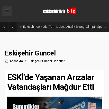
Bakan Yumaklı Açıkladı: Temmuz Ayında 107 Bini Aşkın Gıda Denetimi Yapıldı
Eskişehir Güncel
Anasayfa
Eskişehir Güncel Haberler
i
ESKİ’de Yaşanan Arızalar
Vatandaşları Mağdur Etti