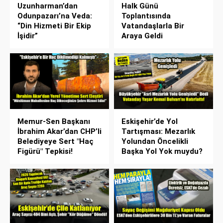
Uzunharman’dan
Halk Günü
Odunpazarı’na Veda:
Toplantısında
“Din Hizmeti Bir Ekip
Vatandaşlarla Bir
İşidir”
Araya Geldi
Memur-Sen Başkanı
Eskişehir’de Yol
İbrahim Akar’dan CHP’li
Tartışması: Mezarlık
Belediyeye Sert "Haç
Yolundan Öncelikli
Figürü" Tepkisi!
Başka Yol Yok muydu?