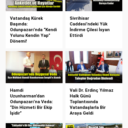
Vatandaş Kürek
Sivrihisar
Başında:
Caddesi’ndeki Yük
Odunpazarı’nda “Kendi
İndirme Çilesi İsyan
Yolunu Kendin Yap”
Ettirdi
Dönemi!
Hamdi
Vali Dr. Erdinç Yılmaz
Uzunharman’dan
Halk Günü
Odunpazarı’na Veda:
Toplantısında
“Din Hizmeti Bir Ekip
Vatandaşlarla Bir
İşidir”
Araya Geldi