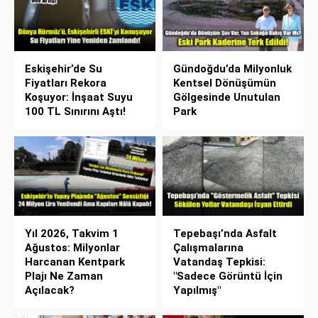
Eskişehir’de Su
Gündoğdu’da Milyonluk
Fiyatları Rekora
Kentsel Dönüşümün
Koşuyor: İnşaat Suyu
Gölgesinde Unutulan
100 TL Sınırını Aştı!
Park
Yıl 2026, Takvim 1
Tepebaşı’nda Asfalt
Ağustos: Milyonlar
Çalışmalarına
Harcanan Kentpark
Vatandaş Tepkisi:
Plajı Ne Zaman
"Sadece Görüntü İçin
Açılacak?
Yapılmış"