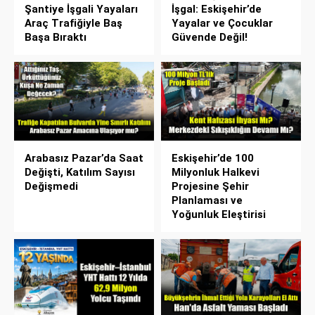
Şantiye İşgali Yayaları
İşgal: Eskişehir’de
Araç Trafiğiyle Baş
Yayalar ve Çocuklar
Başa Bıraktı
Güvende Değil!
Arabasız Pazar’da Saat
Eskişehir’de 100
Değişti, Katılım Sayısı
Milyonluk Halkevi
Değişmedi
Projesine Şehir
Planlaması ve
Yoğunluk Eleştirisi