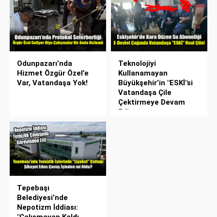
Odunpazarı’nda
Teknolojiyi
Hizmet Özgür Özel’e
Kullanamayan
Var, Vatandaşa Yok!
Büyükşehir’in "ESKİ"si
Vatandaşa Çile
Çektirmeye Devam
Ediyor
Tepebaşı
Belediyesi’nde
Nepotizm İddiası: