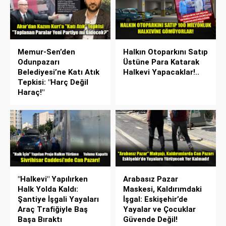
Memur-Sen’den
Halkın Otoparkını Satıp
Odunpazarı
Üstüne Para Katarak
Belediyesi’ne Katı Atık
Halkevi Yapacaklar!..
Tepkisi: "Harç Değil
Haraç!"
"Halkevi" Yapılırken
Arabasız Pazar
Halk Yolda Kaldı:
Maskesi, Kaldırımdaki
Şantiye İşgali Yayaları
İşgal: Eskişehir’de
Araç Trafiğiyle Baş
Yayalar ve Çocuklar
Başa Bıraktı
Güvende Değil!