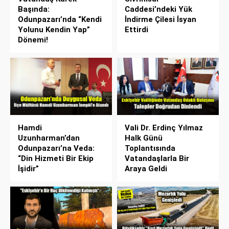
Başında:
Caddesi’ndeki Yük
Odunpazarı’nda “Kendi
İndirme Çilesi İsyan
Yolunu Kendin Yap”
Ettirdi
Dönemi!
Hamdi
Vali Dr. Erdinç Yılmaz
Uzunharman’dan
Halk Günü
Odunpazarı’na Veda:
Toplantısında
“Din Hizmeti Bir Ekip
Vatandaşlarla Bir
İşidir”
Araya Geldi