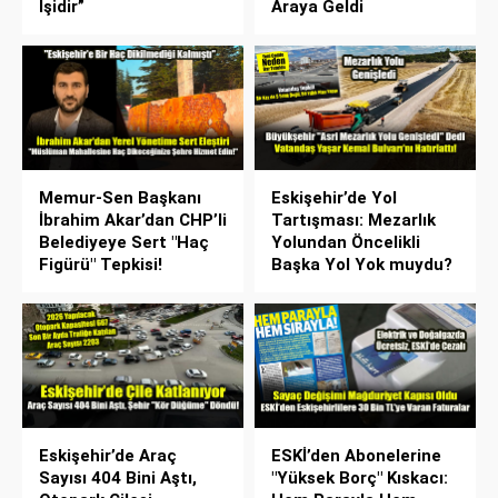
İşidir”
Araya Geldi
Memur-Sen Başkanı
Eskişehir’de Yol
İbrahim Akar’dan CHP’li
Tartışması: Mezarlık
Belediyeye Sert "Haç
Yolundan Öncelikli
Figürü" Tepkisi!
Başka Yol Yok muydu?
Eskişehir’de Araç
ESKİ’den Abonelerine
Sayısı 404 Bini Aştı,
"Yüksek Borç" Kıskacı: