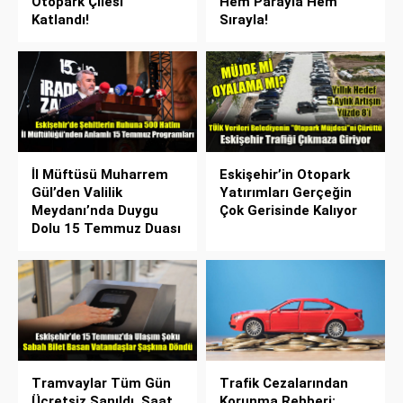
Otopark Çilesi
Hem Parayla Hem
Katlandı!
Sırayla!
İl Müftüsü Muharrem
Eskişehir’in Otopark
Gül’den Valilik
Yatırımları Gerçeğin
Meydanı’nda Duygu
Çok Gerisinde Kalıyor
Dolu 15 Temmuz Duası
Tramvaylar Tüm Gün
Trafik Cezalarından
Ücretsiz Sanıldı, Saat
Korunma Rehberi: