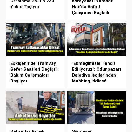
Ortalama 25 Bin 730
Karayolları Yamadı:
Yolcu Taşıyor
Han’da Asfalt
Çalışması Başladı
Eskişehir’de Tramvay
"Ekmeğimizle Tehdit
Sefer Saatleri Değişti:
Ediliyoruz": Odunpazarı
Bakım Çalışmaları
Belediye İşçilerinden
Başlıyor
Mobbing İddiası!
Vatandaş Kürek
Sivrihisar