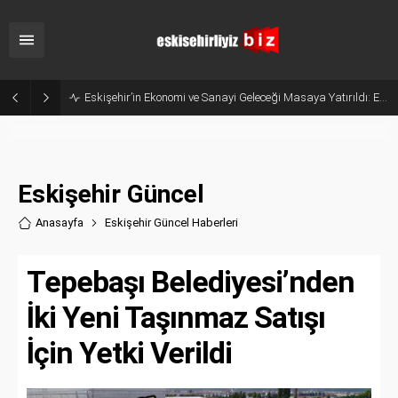
Belçika’dan Eskişehir’e Ticaret Köprüsü: Belediye Başkanı Emir Kır MÜSİAD’ı Ziyaret Etti
Eskişehir Güncel
Anasayfa
Eskişehir Güncel Haberler
i
Tepebaşı Belediyesi’nden
İki Yeni Taşınmaz Satışı
İçin Yetki Verildi