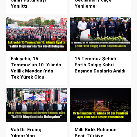
Sınırı Vatandaşı
Gecikmeli Poliçe
Yanılttı
Yenileme
Eskişehir, 15
15 Temmuz Şehidi
Temmuz’un 10. Yılında
Fatih Dalgıç Kabri
Valilik Meydanı’nda
Başında Dualarla Anıldı
Tek Yürek Oldu
Vali Dr. Erdinç
Milli Birlik Ruhunun
Yılmaz’dan
Sesi: Türkiye