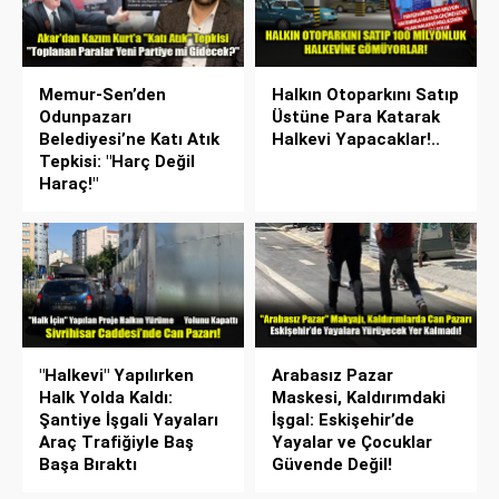
Memur-Sen’den
Halkın Otoparkını Satıp
Odunpazarı
Üstüne Para Katarak
Belediyesi’ne Katı Atık
Halkevi Yapacaklar!..
Tepkisi: "Harç Değil
Haraç!"
"Halkevi" Yapılırken
Arabasız Pazar
Halk Yolda Kaldı:
Maskesi, Kaldırımdaki
Şantiye İşgali Yayaları
İşgal: Eskişehir’de
Araç Trafiğiyle Baş
Yayalar ve Çocuklar
Başa Bıraktı
Güvende Değil!