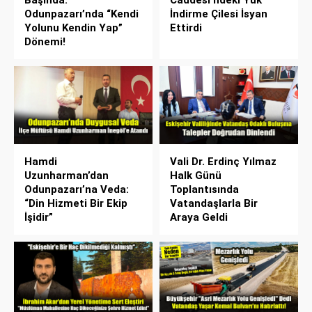
Başında:
Caddesi’ndeki Yük
Odunpazarı’nda “Kendi
İndirme Çilesi İsyan
Yolunu Kendin Yap”
Ettirdi
Dönemi!
Hamdi
Vali Dr. Erdinç Yılmaz
Uzunharman’dan
Halk Günü
Odunpazarı’na Veda:
Toplantısında
“Din Hizmeti Bir Ekip
Vatandaşlarla Bir
İşidir”
Araya Geldi