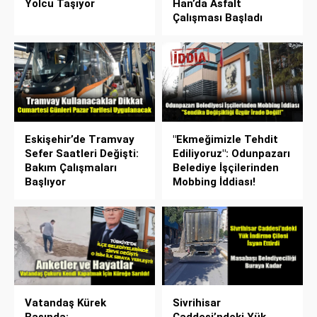
Yolcu Taşıyor
Han’da Asfalt
Çalışması Başladı
Eskişehir’de Tramvay
"Ekmeğimizle Tehdit
Sefer Saatleri Değişti:
Ediliyoruz": Odunpazarı
Bakım Çalışmaları
Belediye İşçilerinden
Başlıyor
Mobbing İddiası!
Vatandaş Kürek
Sivrihisar