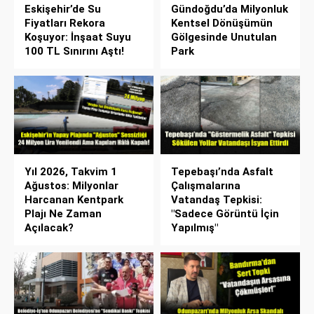
Eskişehir’de Su
Gündoğdu’da Milyonluk
Fiyatları Rekora
Kentsel Dönüşümün
Koşuyor: İnşaat Suyu
Gölgesinde Unutulan
100 TL Sınırını Aştı!
Park
Yıl 2026, Takvim 1
Tepebaşı’nda Asfalt
Ağustos: Milyonlar
Çalışmalarına
Harcanan Kentpark
Vatandaş Tepkisi:
Plajı Ne Zaman
"Sadece Görüntü İçin
Açılacak?
Yapılmış"