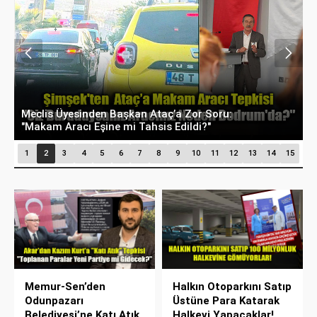
Eskişehir’de Su Fiyatları Rekora Koşuyor: İnşaat
G
Suyu 100 TL Sınırını Aştı!
G
1
2
3
4
5
6
7
8
9
10
11
12
13
14
15
Memur-Sen’den
Halkın Otoparkını Satıp
Odunpazarı
Üstüne Para Katarak
Belediyesi’ne Katı Atık
Halkevi Yapacaklar!..