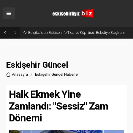
Eskişehir’in Gururu Elif Ertek Millî Takım Kampına Davet Edildi!
Eskişehir Güncel
Anasayfa
Eskişehir Güncel Haberler
i
Halk Ekmek Yine
Zamlandı: "Sessiz" Zam
Dönemi