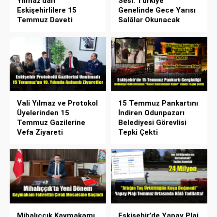
Yılmaz’dan
Sesi: Türkiye
Eskişehirlilere 15
Genelinde Gece Yarısı
Temmuz Daveti
Salâlar Okunacak
Vali Yılmaz ve Protokol
15 Temmuz Pankartını
Üyelerinden 15
İndiren Odunpazarı
Temmuz Gazilerine
Belediyesi Görevlisi
Vefa Ziyareti
Tepki Çekti
Mihalıççık Kaymakamı
Eskişehir’de Yapay Plaj