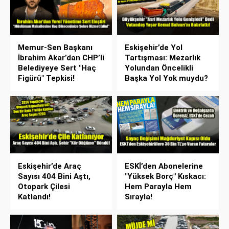
Memur-Sen Başkanı
Eskişehir’de Yol
İbrahim Akar’dan CHP’li
Tartışması: Mezarlık
Belediyeye Sert "Haç
Yolundan Öncelikli
Figürü" Tepkisi!
Başka Yol Yok muydu?
Eskişehir’de Araç
ESKİ’den Abonelerine
Sayısı 404 Bini Aştı,
"Yüksek Borç" Kıskacı:
Otopark Çilesi
Hem Parayla Hem
Katlandı!
Sırayla!