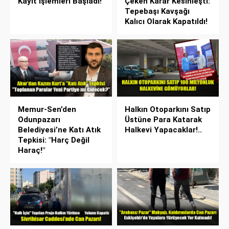
Kayıt İşlemleri Başladı!
Çeken Karar Kesinleşti:
Tepebaşı Kavşağı
Kalıcı Olarak Kapatıldı!
Memur-Sen’den
Halkın Otoparkını Satıp
Odunpazarı
Üstüne Para Katarak
Belediyesi’ne Katı Atık
Halkevi Yapacaklar!..
Tepkisi: "Harç Değil
Haraç!"