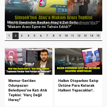
Eskişehir’de Su Fiyatları Rekora Koşuyor: İnşaat
G
Suyu 100 TL Sınırını Aştı!
G
1
2
3
4
5
6
7
8
9
10
11
12
13
14
15
Memur-Sen’den
Halkın Otoparkını Satıp
Odunpazarı
Üstüne Para Katarak
Belediyesi’ne Katı Atık
Halkevi Yapacaklar!..
Tepkisi: "Harç Değil
Haraç!"