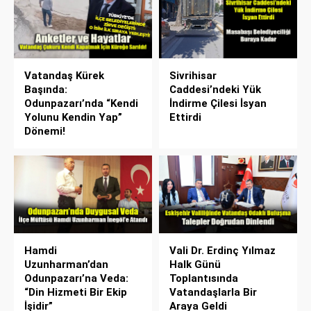
Vatandaş Kürek
Sivrihisar
Başında:
Caddesi’ndeki Yük
Odunpazarı’nda “Kendi
İndirme Çilesi İsyan
Yolunu Kendin Yap”
Ettirdi
Dönemi!
Hamdi
Vali Dr. Erdinç Yılmaz
Uzunharman’dan
Halk Günü
Odunpazarı’na Veda:
Toplantısında
“Din Hizmeti Bir Ekip
Vatandaşlarla Bir
İşidir”
Araya Geldi