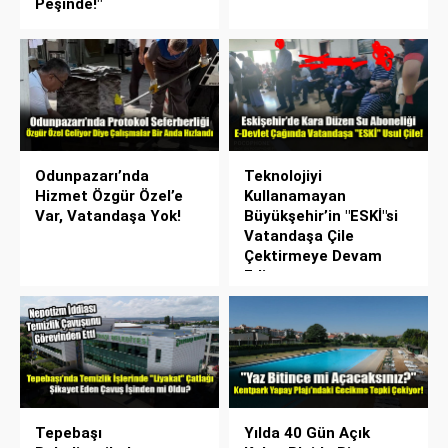
Peşinde!"
Odunpazarı’nda
Teknolojiyi
Hizmet Özgür Özel’e
Kullanamayan
Var, Vatandaşa Yok!
Büyükşehir’in "ESKİ"si
Vatandaşa Çile
Çektirmeye Devam
Ediyor
Tepebaşı
Yılda 40 Gün Açık