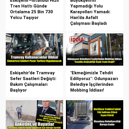
Eskişehir–İstanbul Hızlı
Büyükşehrin
Tren Hattı Günde
Yapmadığı Yolu
Ortalama 25 Bin 730
Karayolları Yamadı:
Yolcu Taşıyor
Han’da Asfalt
Çalışması Başladı
Eskişehir’de Tramvay
"Ekmeğimizle Tehdit
Sefer Saatleri Değişti:
Ediliyoruz": Odunpazarı
Bakım Çalışmaları
Belediye İşçilerinden
Başlıyor
Mobbing İddiası!