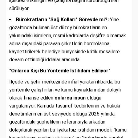
içindeki etkinliğini ve çalışma bağını sürdürdüğü ileri
sürülüyor.
Bürokratların "Sağ Kolları" Görevde mi?:
Yine
gözaltında bulunan üst düzey bürokratların en
yakınındaki isimlerin, resmi kadrolarda deşifre olmamak
adına dışarıdaki paravan şirketlerin bordrolarına
kaydettirilerek belediye bünyesinde kritik mesailere
devam ettirildiği iddialar arasında.
"Onlarca Kişi Bu Yöntemle İstihdam Ediliyor"
İlçede ve şehir merkezinde infial yaratan ihbarda, bu
yöntemle çalıştırılan ve kamu kaynaklarından dolaylı
olarak finanse edilen
onlarca insan
olduğu
vurgulanıyor. Kamuda tasarruf tedbirlerinin ve hukuki
denetimlerin en üst seviyede olduğu 2026 yılında,
gözaltındaki şüphelilerin referansıyla arkadan
dolaşılarak yapılan bu liyakatsiz istihdam modeli, "kamu
kaynaklarının usulsüz aktarımı" ve "belediyede paralel