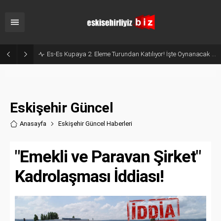
Milyonluk İhale, Sadece 30 Günlük Hizmet: Kentpark Yapay Plajı Açıldı!
Eskişehir Güncel
Anasayfa
Eskişehir Güncel Haberler
i
"Emekli ve Paravan Şirket"
Kadrolaşması İddiası!