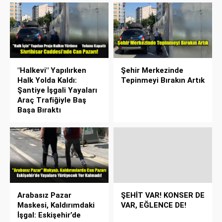
"Halkevi" Yapılırken
Şehir Merkezinde
Halk Yolda Kaldı:
Tepinmeyi Bırakın Artık
Şantiye İşgali Yayaları
Araç Trafiğiyle Baş
Başa Bıraktı
Arabasız Pazar
ŞEHİT VAR! KONSER DE
Maskesi, Kaldırımdaki
VAR, EĞLENCE DE!
İşgal: Eskişehir’de