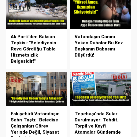
Ak Parti’den Baksan
Vatandaşın Canını
Tepkisi: "Belediyenin
Yakan Dubalar Bu Kez
Reva Gördüğü Tablo
Başkanın Babasını
Hizmetsizlik
Düşürdü!
Belgesidir!"
Eskişehirli Vatandaşın
Tepebaşı’nda Sular
Sabrı Taştı: "Belediye
Durulmuyor: Tehdit,
Çalışanları Görev
Torpil ve Keyfi
Yerinde Değil, Siyaset
Atamalar Gündemde