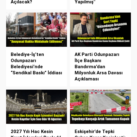
Açılacak?
Yapılmış"
Belediye-İş’ten
AK Parti Odunpazarı
Odunpazarı
İlçe Başkanı
Belediyesi’nde
Bandırma’dan
“Sendikal Baskı” İddiası
Milyonluk Arsa Davası
Açıklaması
2027 Yılı Hac Kesin
Eskişehir’de Tepki