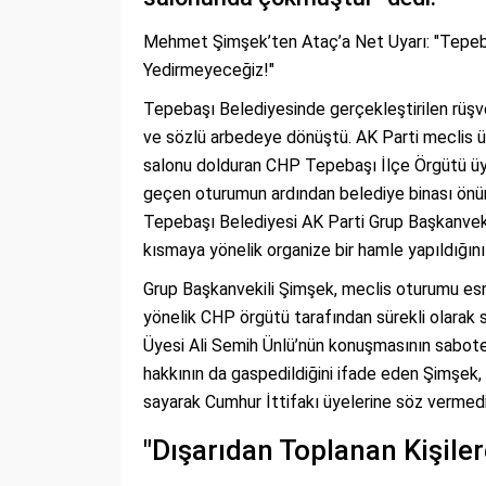
Mehmet Şimşek’ten Ataç’a Net Uyarı: "Tepeba
Yedirmeyeceğiz!"
Tepebaşı Belediyesinde gerçekleştirilen rüşve
ve sözlü arbedeye dönüştü. AK Parti meclis üye
salonu dolduran CHP Tepebaşı İlçe Örgütü üyele
geçen oturumun ardından belediye binası önü
Tepebaşı Belediyesi AK Parti Grup Başkanveki
kısmaya yönelik organize bir hamle yapıldığını 
Grup Başkanvekili Şimşek, meclis oturumu es
yönelik CHP örgütü tarafından sürekli olarak 
Üyesi Ali Semih Ünlü’nün konuşmasının sabote e
hakkının da gaspedildiğini ifade eden Şimşek
sayarak Cumhur İttifakı üyelerine söz vermedi
"Dışarıdan Toplanan Kişiler