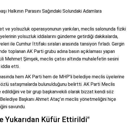
şı Halkının Parasını Sağındaki Solundaki Adamlara
t ve yolsuzluk operasyonunun yankıları, meclis salonunda fiziki
lerinin yolsuzluk iddialarını gündeme getirdiği dakikalarda,
ri ile Cumhur İttifakı sıraları arasında tansiyon fırladı. Gergin
nde toplanan AK Parti grubu adına basın açıklaması yapan
li Mehmet Şimşek, meclis çatısı altında muhalefetin sesini
iddia etti.
nasında hem AK Parti hem de MHP’li belediye meclis üyelerine
sözlü sataşmalarda bulunulduğunu belirtti. AK Parti Meclis
dildiğini ve bir grup başkanvekili olarak bizzat kendi söz
, Belediye Başkanı Ahmet Ataç’ın meclis yönetmeliğini hiçe
ğini savundu.
e Yukarıdan Küfür Ettirildi"