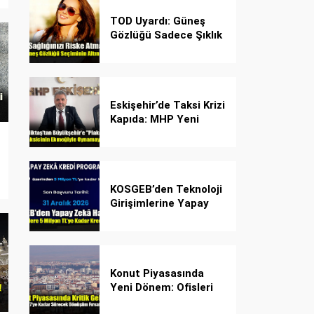
TOD Uyardı: Güneş
Gözlüğü Sadece Şıklık
Değil, Göz İçin Kalkan!
Eskişehir’de Taksi Krizi
Kapıda: MHP Yeni
Plaka Planına Karşı
Çözüm Önerdi
KOSGEB’den Teknoloji
Girişimlerine Yapay
Zekâ Kredi Programı
Konut Piyasasında
Yeni Dönem: Ofisleri
Konuta Dönüştürmek