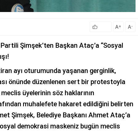
A
A
+
-
Partili Şimşek’ten Başkan Ataç’a “Sosyal
şı!
ziran ayı oturumunda yaşanan gerginlik,
ası önünde düzenlenen sert bir protestoyla
meclis üyelerinin söz haklarının
afından muhalefete hakaret edildiğini belirten
met Şimşek, Belediye Başkanı Ahmet Ataç’a
 sosyal demokrasi maskeniz bugün meclis