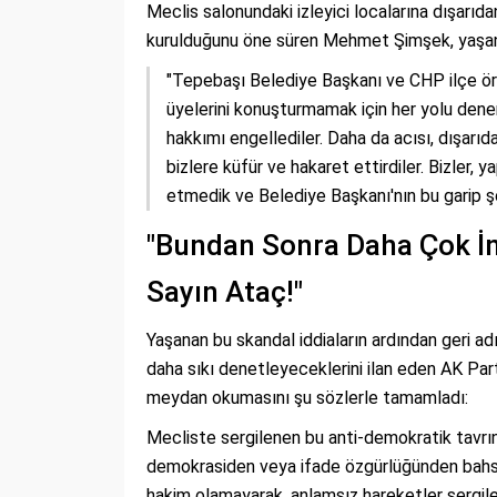
Meclis salonundaki izleyici localarına dışarıdan
kurulduğunu öne süren Mehmet Şimşek, yaşanan
"Tepebaşı Belediye Başkanı ve CHP ilçe örgü
üyelerini konuşturmamak için her yolu dene
hakkımı engellediler. Daha da acısı, dışarıda
bizlere küfür ve hakaret ettirdiler. Bizler,
etmedik ve Belediye Başkanı'nın bu garip ş
"Bundan Sonra Daha Çok İn
Sayın Ataç!"
Yaşanan bu skandal iddiaların ardından geri a
daha sıkı denetleyeceklerini ilan eden AK Pa
meydan okumasını şu sözlerle tamamladı:
Mecliste sergilenen bu anti-demokratik tavrın
demokrasiden veya ifade özgürlüğünden bahs
hakim olamayarak, anlamsız hareketler sergile