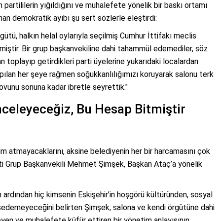
 partililerin yığıldığını ve muhalefete yönelik bir baskı ortamı
 demokratik ayıbı şu sert sözlerle eleştirdi:
tü, halkın helal oylarıyla seçilmiş Cumhur İttifakı meclis
miştir. Bir grup başkanvekiline dahi tahammül edemediler, söz
n toplayıp getirdikleri parti üyelerine yukarıdaki localardan
 yapılan her şeye rağmen soğukkanlılığımızı koruyarak salonu terk
ovunu sonuna kadar ibretle seyrettik."
celeyeceğiz, Bu Hesap Bitmiştir
dım atmayacaklarını, aksine belediyenin her bir harcamasını çok
rti Grup Başkanvekili Mehmet Şimşek, Başkan Ataç’a yönelik
 ardından hiç kimsenin Eskişehir’in hoşgörü kültüründen, sosyal
edemeyeceğini belirten Şimşek; salona ve kendi örgütüne dahi
yen ve muhalefete küfür ettiren bir yönetim anlayışının