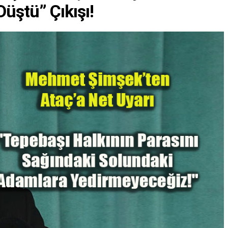
üştü” Çıkışı!