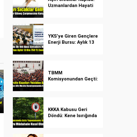
Uzmanlardan Hayati
Güneş Çarpması
Uyarısı!
YKS’ye Giren Gençlere
Enerji Bursu: Aylık 13
Bin 750 TL Başarı
Desteği!
TBMM
Komisyonundan Geçti:
İşte Madde Madde
Yeni Öğrenci Affı
Rehberi
KKKA Kabusu Geri
Döndü: Kene Isırığında
İlk Müdahale Hayat
Kurtarıyor!