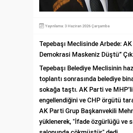
Yayınlama: 3 Haziran 2026 Çarşamba
Tepebaşı Meclisinde Arbede: AK 
Demokrasi Maskeniz Düştü” Çıkı
Tepebaşı Belediye Meclisinin ha
toplantı sonrasında belediye bin
sokağa taştı. AK Parti ve MHP’li 
engellendiğini ve CHP örgütü tar
AK Parti Grup Başkanvekili Meh
yüklenerek, "İfade özgürlüğü ve
salonunda çökmüştür" dedi.