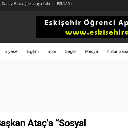
e Sanayi Geleceği Masaya Yatırıldı: ESMİAD ile
Siyaset
Eğitim
Spor
Sağlık
Medya
Kültür Sana
aşkan Ataç’a “Sosyal