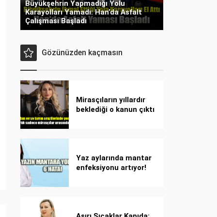
Büyükşehrin Yapmadığı Yolu
Karayolları Yamadı: Han’da Asfalt
Çalışması Başladı
Gözünüzden kaçmasın
Mirasçıların yıllardır
beklediği o kanun çıktı
Yaz aylarında mantar
enfeksiyonu artıyor!
Dikkat! Kolay
bulaşıyor, hızla
yayılıyor!
Aşırı Sıcaklar Kapıda: