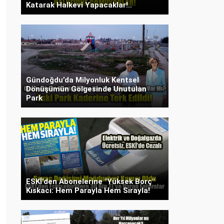
Katarak Halkevi Yapacaklar!..
Gündoğdu’da Milyonluk Kentsel
Dönüşümün Gölgesinde Unutulan
Park
ESKİ’den Abonelerine "Yüksek Borç"
Kıskacı: Hem Parayla Hem Sırayla!