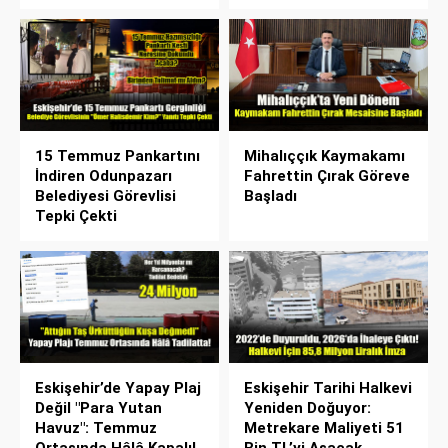
15 Temmuz Pankartını
Mihalıççık Kaymakamı
İndiren Odunpazarı
Fahrettin Çırak Göreve
Belediyesi Görevlisi
Başladı
Tepki Çekti
Eskişehir’de Yapay Plaj
Eskişehir Tarihi Halkevi
Değil "Para Yutan
Yeniden Doğuyor:
Havuz": Temmuz
Metrekare Maliyeti 51
Ortasında Hâlâ Kapalı!
Bin TL’yi Aşacak