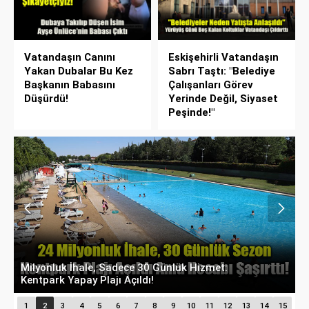
Vatandaşın Canını
Eskişehirli Vatandaşın
Yakan Dubalar Bu Kez
Sabrı Taştı: "Belediye
Başkanın Babasını
Çalışanları Görev
Düşürdü!
Yerinde Değil, Siyaset
Peşinde!"
Meclis Üyesinden Başkan Ataç’a Zor Soru:
E
"Makam Aracı Eşine mi Tahsis Edildi?"
S
1
2
3
4
5
6
7
8
9
10
11
12
13
14
15