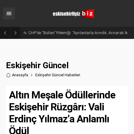
Sanayide Altyapı ve Temizlik Tepkisi: Gürhan Albayrak Küçük Sanayi Esnafını Ziyaret Etti
Eskişehir Güncel
Anasayfa
Eskişehir Güncel Haberler
i
Altın Meşale Ödüllerinde
Eskişehir Rüzgârı: Vali
Erdinç Yılmaz’a Anlamlı
Ödül