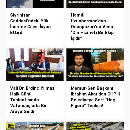
Sivrihisar
Hamdi
Caddesi’ndeki Yük
Uzunharman’dan
İndirme Çilesi İsyan
Odunpazarı’na Veda:
Ettirdi
“Din Hizmeti Bir Ekip
İşidir”
Vali Dr. Erdinç Yılmaz
Memur-Sen Başkanı
Halk Günü
İbrahim Akar’dan CHP’li
Toplantısında
Belediyeye Sert "Haç
Vatandaşlarla Bir
Figürü" Tepkisi!
Araya Geldi