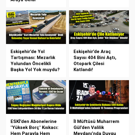
Eskişehir’de Yol
Eskişehir’de Araç
Tartışması: Mezarlık
Sayısı 404 Bini Aştı,
Yolundan Öncelikli
Otopark Çilesi
Başka Yol Yok muydu?
Katlandı!
ESKİ’den Abonelerine
İl Müftüsü Muharrem
"Yüksek Borç" Kıskacı:
Gül’den Valilik
Hem Parayla Hem
Meydanı’nda Duygu