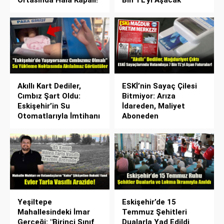
Akıllı Kart Dediler,
ESKİ’nin Sayaç Çilesi
Cımbız Şart Oldu:
Bitmiyor: Arıza
Eskişehir’in Su
İdareden, Maliyet
Otomatlarıyla İmtihanı
Aboneden
Yeşiltepe
Eskişehir’de 15
Mahallesindeki İmar
Temmuz Şehitleri
Gerçeği: "Birinci Sınıf
Dualarla Yad Edildi