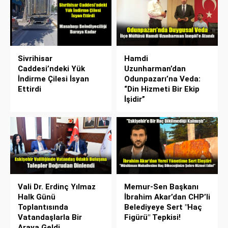
Sivrihisar
Hamdi
Caddesi’ndeki Yük
Uzunharman’dan
İndirme Çilesi İsyan
Odunpazarı’na Veda:
Ettirdi
“Din Hizmeti Bir Ekip
İşidir”
Vali Dr. Erdinç Yılmaz
Memur-Sen Başkanı
Halk Günü
İbrahim Akar’dan CHP’li
Toplantısında
Belediyeye Sert "Haç
Vatandaşlarla Bir
Figürü" Tepkisi!
Araya Geldi