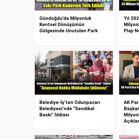
Gündoğdu’da Milyonluk
Yıl 20
Kentsel Dönüşümün
Milyon
Gölgesinde Unutulan Park
Plajı 
Belediye-İş’ten Odunpazarı
AK Par
Belediyesi’nde “Sendikal
Başkan
Baskı” İddiası
Milyon
Açıkla