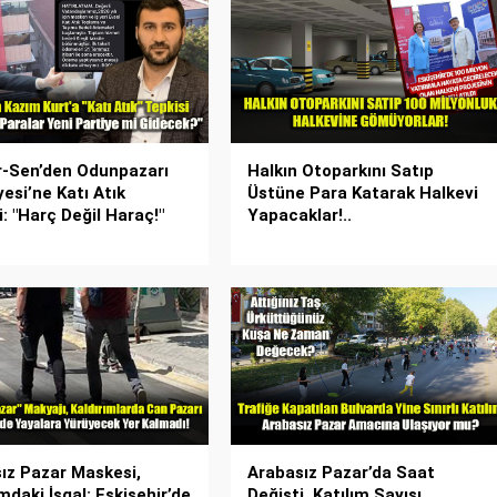
-Sen’den Odunpazarı
Halkın Otoparkını Satıp
yesi’ne Katı Atık
Üstüne Para Katarak Halkevi
i: "Harç Değil Haraç!"
Yapacaklar!..
ız Pazar Maskesi,
Arabasız Pazar’da Saat
mdaki İşgal: Eskişehir’de
Değişti, Katılım Sayısı