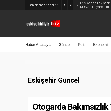
Belçika’dan Eskişehir’
Son eklenen haberler
MÜSİAD’ı Ziyaret Etti
Haber Anasayfa
Güncel
Polis
Ekonomi
Eskişehir Güncel
Otogarda Bakımsızlık 