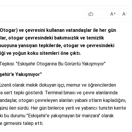
A
A
+
-
Otogar) ve çevresini kullanan vatandaşlar ile her gün
ar, otogar çevresindeki bakımsızlık ve temizlik
amuoyuna yansıyan tepkilerde, otogar ve çevresindeki
iği ve yoğun koku sitemleri öne çıktı.
 Tepkisi: "Eskişehir Otogarına Bu Görüntü Yakışmıyor"
şehir’e Yakışmıyor"
 düzenli olarak mekik dokuyan işçi, memur ve öğrencilerden
sert tepki gösterdi. Terminal binası ve çevre alanlarında
ndaşlar, otogarı çevreleyen alanları yabani otların kapladığını,
nü ileri sürdü. Her gün binlerce yerli ve yabancı turistin kente
aki bu durumu "Eskişehir'e yakışmayan bir manzara" olarak
e girmesini talep etti.