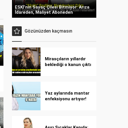
ESKİ’nin Sayaç Çilesi Bitmiyor: Arıza
İdareden, Maliyet Aboneden
Gözünüzden kaçmasın
Mirasçıların yıllardır
beklediği o kanun çıktı
Yaz aylarında mantar
enfeksiyonu artıyor!
Dikkat! Kolay
bulaşıyor, hızla
yayılıyor!
Aşırı Sıcaklar Kapıda: