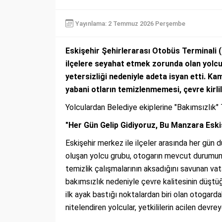
Yayınlama: 2 Temmuz 2026 Perşembe
Eskişehir Şehirlerarası Otobüs Terminali (
ilçelere seyahat etmek zorunda olan yolcul
yetersizliği nedeniyle adeta isyan etti. K
yabani otların temizlenmemesi, çevre kirlil
Yolculardan Belediye ekiplerine "Bakımsızlık"
"Her Gün Gelip Gidiyoruz, Bu Manzara Eski
Eskişehir merkez ile ilçeler arasında her gün
oluşan yolcu grubu, otogarın mevcut durumuna 
temizlik çalışmalarının aksadığını savunan vata
bakımsızlık nedeniyle çevre kalitesinin düştüğü
ilk ayak bastığı noktalardan biri olan otogard
nitelendiren yolcular, yetkililerin acilen devrey