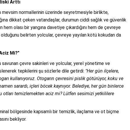
iski Arttı
 mevsim normallerinin üzerinde seyretmesiyle birlikte,
ına dikkat çeken vatandaşlar, durumun ciddi sağlık ve güvenlik
tların hem olası bir yangına davetiye çıkardığını hem de çevreye
olduğunu belirten yolcular, çevreye yayılan kötü kokudan da
Aciz Mi?"
u savunan çevre sakinleri ve yolcular, yerel yönetime ve
enerek tepkilerini şu sözlerle dile getirdi:
"Her gün ilçelere,
ogarı kullanıyoruz. Otogarın çevresini pislik götürüyor, koku ve
mamen sarardı, içleri böcek kaynıyor. Belediye, her gün binlerce
 otları temizlemekten aciz mi? Lütfen sesimizi yetkililere
minal bölgesinde kapsamlı bir temizlik, ilaçlama ve ot biçme
ını bekliyor.