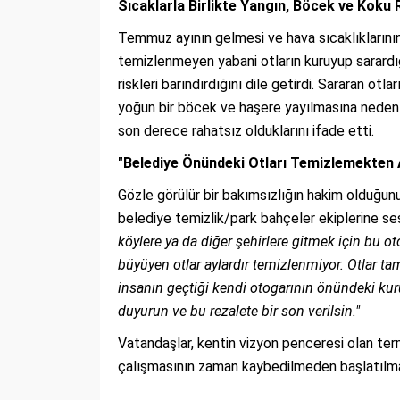
Sıcaklarla Birlikte Yangın, Böcek ve Koku R
Temmuz ayının gelmesi ve hava sıcaklıklarının
temizlenmeyen yabani otların kuruyup sarardığ
riskleri barındırdığını dile getirdi. Sararan o
yoğun bir böcek ve haşere yayılmasına neden 
son derece rahatsız olduklarını ifade etti.
"Belediye Önündeki Otları Temizlemekten 
Gözle görülür bir bakımsızlığın hakim olduğun
belediye temizlik/park bahçeler ekiplerine sesl
köylere ya da diğer şehirlere gitmek için bu ot
büyüyen otlar aylardır temizlenmiyor. Otlar ta
insanın geçtiği kendi otogarının önündeki kuru
duyurun ve bu rezalete bir son verilsin."
Vatandaşlar, kentin vizyon penceresi olan ter
çalışmasının zaman kaybedilmeden başlatılmas