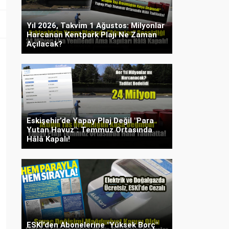
Yıl 2026, Takvim 1 Ağustos: Milyonlar
Harcanan Kentpark Plajı Ne Zaman
Açılacak?
Eskişehir’de Yapay Plaj Değil "Para
Yutan Havuz": Temmuz Ortasında
Hâlâ Kapalı!
ESKİ’den Abonelerine "Yüksek Borç"