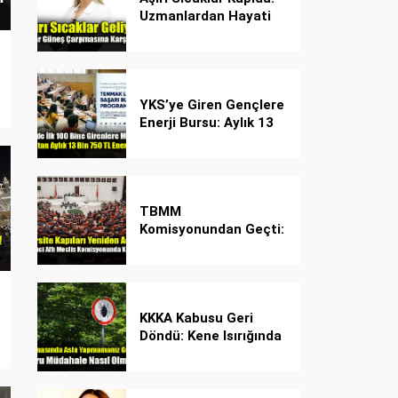
Uzmanlardan Hayati
Güneş Çarpması
Uyarısı!
YKS’ye Giren Gençlere
Enerji Bursu: Aylık 13
Bin 750 TL Başarı
Desteği!
TBMM
Komisyonundan Geçti:
İşte Madde Madde
Yeni Öğrenci Affı
Rehberi
KKKA Kabusu Geri
Döndü: Kene Isırığında
İlk Müdahale Hayat
Kurtarıyor!