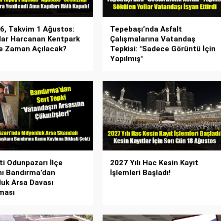
26, Takvim 1 Ağustos:
Tepebaşı’nda Asfalt
lar Harcanan Kentpark
Çalışmalarına Vatandaş
Ne Zaman Açılacak?
Tepkisi: "Sadece Görüntü İçin
Yapılmış"
ti Odunpazarı İlçe
2027 Yılı Hac Kesin Kayıt
ı Bandırma’dan
İşlemleri Başladı!
luk Arsa Davası
ması