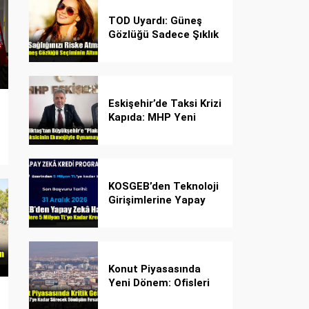
TOD Uyardı: Güneş
Gözlüğü Sadece Şıklık
Değil, Göz İçin Kalkan!
Eskişehir’de Taksi Krizi
Kapıda: MHP Yeni
Plaka Planına Karşı
Çözüm Önerdi
KOSGEB’den Teknoloji
Girişimlerine Yapay
Zekâ Kredi Programı
Konut Piyasasında
Yeni Dönem: Ofisleri
Konuta Dönüştürmek