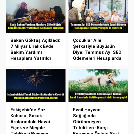
Bakan Göktaş Açıkladı:
Çocuklar Aile
7 Milyar Liralık Evde
Şefkatiyle Büyüsün
Bakım Yardımı
Diye: Temmuz Ayı SED
Hesaplara Yatırıldı
Ödemeleri Hesaplarda
Eskişehir’de Yaz
Evcil Hayvan
Kabusu: Sokak
Sağlığında
Aralarındaki Havai
Görünmeyen
Fişek ve Meşale
Tehditlere Karşı
Tehlikesi Büyüyor
Koruyucu Önlem Şart!