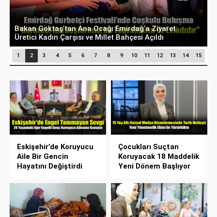
Bakan Göktaş’tan Ana Ocağı Emirdağ’a Ziyaret:
B
Üretici Kadın Çarşısı ve Millet Bahçesi Açıldı
D
1
2
3
4
5
6
7
8
9
10
11
12
13
14
15
Eskişehir’de Koruyucu
Çocukları Suçtan
Aile Bir Gencin
Koruyacak 18 Maddelik
Hayatını Değiştirdi
Yeni Dönem Başlıyor