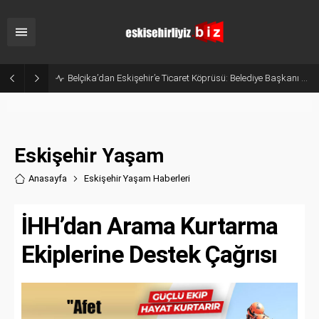
Belçika’dan Eskişehir’e Ticaret Köprüsü: Belediye Başkanı Emir Kır MÜSİAD’ı Ziyaret Etti
Eskişehir Yaşam
Anasayfa
Eskişehir Yaşam Haberler
i
İHH’dan Arama Kurtarma
Ekiplerine Destek Çağrısı