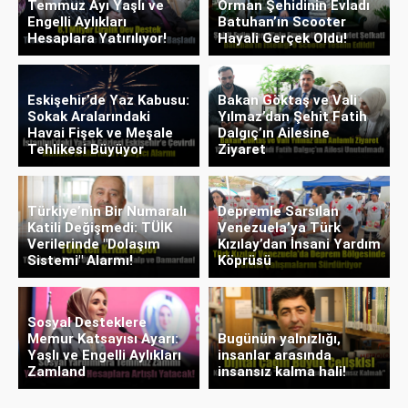
Temmuz Ayı Yaşlı ve
Orman Şehidinin Evladı
Engelli Aylıkları
Batuhan’ın Scooter
Hesaplara Yatırılıyor!
Hayali Gerçek Oldu!
Eskişehir’de Yaz Kabusu:
Bakan Göktaş ve Vali
Sokak Aralarındaki
Yılmaz’dan Şehit Fatih
Havai Fişek ve Meşale
Dalgıç’ın Ailesine
Tehlikesi Büyüyor
Ziyaret
Türkiye’nin Bir Numaralı
Depremle Sarsılan
Katili Değişmedi: TÜİK
Venezuela’ya Türk
Verilerinde "Dolaşım
Kızılay’dan İnsani Yardım
Sistemi" Alarmı!
Köprüsü
Sosyal Desteklere
Memur Katsayısı Ayarı:
Bugünün yalnızlığı,
Yaşlı ve Engelli Aylıkları
insanlar arasında
Zamland
insansız kalma hali!