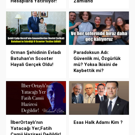
Hesaplara Yatırılıyor!
Zamland
Orman Şehidinin Evladı
Paradoksun Adı:
Batuhan’ın Scooter
Güvenlik mi, Özgürlük
Hayali Gerçek Oldu!
mü? Yoksa İkisini de
Kaybettik mi?
İlberOrtaylı’nın
Esas Halk Adamı Kim ?
Yatacağı Yer;Fatih
Camii Haziresi Değildir!