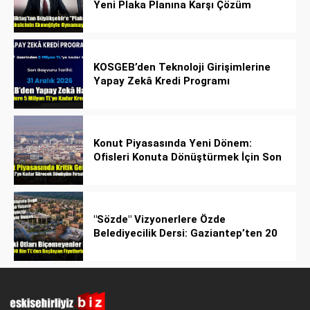
Yeni Plaka Planına Karşı Çözüm
Önerdi
KOSGEB’den Teknoloji Girişimlerine
Yapay Zekâ Kredi Programı
Konut Piyasasında Yeni Dönem:
Ofisleri Konuta Dönüştürmek İçin Son
Tarih 1 Temmuz 2027!
"Sözde" Vizyonerlere Özde
Belediyecilik Dersi: Gaziantep’ten 20
Bin Bahçeli Ev Hamlesi!