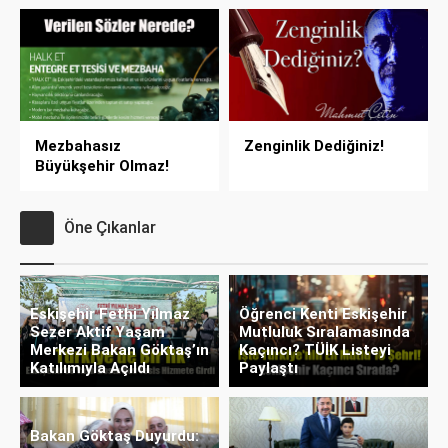
Mezbahasız
Zenginlik Dediğiniz!
Büyükşehir Olmaz!
Öne Çıkanlar
Eskişehir Fethi Yılmaz
Öğrenci Kenti Eskişehir
Sezer Aktif Yaşam
Mutluluk Sıralamasında
Merkezi Bakan Göktaş’ın
Kaçıncı? TÜİK Listeyi
Katılımıyla Açıldı
Paylaştı
Bakan Göktaş Duyurdu: