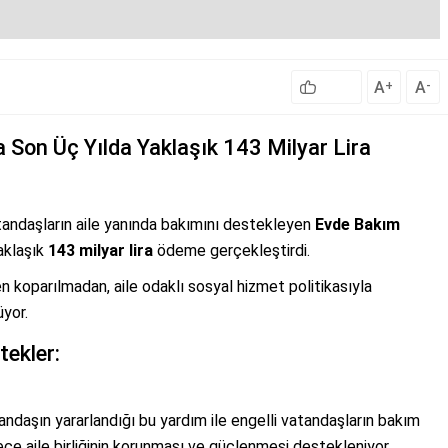
A
A
+
-
Son Üç Yılda Yaklaşık 143 Milyar Lira
atandaşların aile yanında bakımını destekleyen
Evde Bakım
aklaşık
143 milyar lira
ödeme gerçekleştirdi.
en koparılmadan, aile odaklı sosyal hizmet politikasıyla
yor.
tekler:
ndaşın yararlandığı bu yardım ile engelli vatandaşların bakım
ylece aile birliğinin korunması ve güçlenmesi destekleniyor.