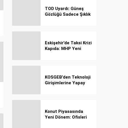
TOD Uyardı: Güneş
Gözlüğü Sadece Şıklık
Değil, Göz İçin Kalkan!
Eskişehir’de Taksi Krizi
Kapıda: MHP Yeni
Plaka Planına Karşı
Çözüm Önerdi
KOSGEB’den Teknoloji
Girişimlerine Yapay
Zekâ Kredi Programı
Konut Piyasasında
Yeni Dönem: Ofisleri
Konuta Dönüştürmek