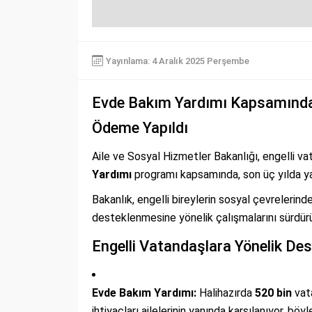
Yayınlama: 4 Aralık 2025 Perşembe
Evde Bakım Yardımı Kapsamında 
Ödeme Yapıldı
Aile ve Sosyal Hizmetler Bakanlığı, engelli v
Yardımı
programı kapsamında, son üç yılda y
Bakanlık, engelli bireylerin sosyal çevrelerind
desteklenmesine yönelik çalışmalarını sürdürü
Engelli Vatandaşlara Yönelik Des
Evde Bakım Yardımı:
Halihazırda
520 bin
vata
ihtiyaçları ailelerinin yanında karşılanıyor, bö