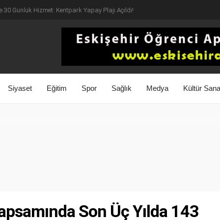
e 30 Günlük Hizmet: Kentpark Yapay Plajı Açıldı!
Siyaset
Eğitim
Spor
Sağlık
Medya
Kültür Sana
apsamında Son Üç Yılda 143