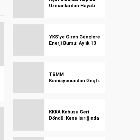
Uzmanlardan Hayati
Güneş Çarpması
Uyarısı!
YKS’ye Giren Gençlere
Enerji Bursu: Aylık 13
Bin 750 TL Başarı
Desteği!
TBMM
Komisyonundan Geçti:
İşte Madde Madde
Yeni Öğrenci Affı
Rehberi
KKKA Kabusu Geri
Döndü: Kene Isırığında
İlk Müdahale Hayat
Kurtarıyor!