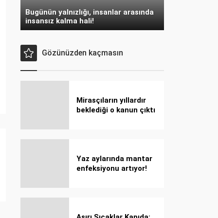
Bugünün yalnızlığı, insanlar arasında
insansız kalma hali!
Gözünüzden kaçmasın
Mirasçıların yıllardır
beklediği o kanun çıktı
Yaz aylarında mantar
enfeksiyonu artıyor!
Dikkat! Kolay
bulaşıyor, hızla
yayılıyor!
Aşırı Sıcaklar Kapıda: