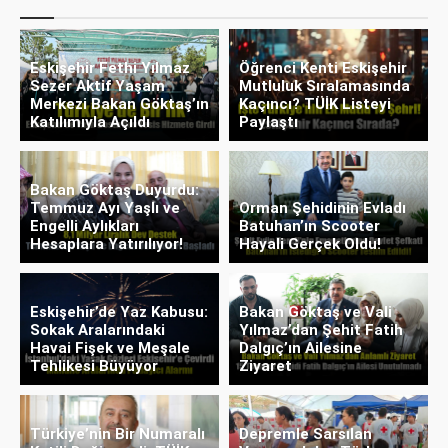
Eskişehir Fethi Yılmaz
Öğrenci Kenti Eskişehir
Sezer Aktif Yaşam
Mutluluk Sıralamasında
Merkezi Bakan Göktaş’ın
Kaçıncı? TÜİK Listeyi
Katılımıyla Açıldı
Paylaştı
Bakan Göktaş Duyurdu:
Temmuz Ayı Yaşlı ve
Orman Şehidinin Evladı
Engelli Aylıkları
Batuhan’ın Scooter
Hesaplara Yatırılıyor!
Hayali Gerçek Oldu!
Eskişehir’de Yaz Kabusu:
Bakan Göktaş ve Vali
Sokak Aralarındaki
Yılmaz’dan Şehit Fatih
Havai Fişek ve Meşale
Dalgıç’ın Ailesine
Tehlikesi Büyüyor
Ziyaret
Türkiye’nin Bir Numaralı
Depremle Sarsılan