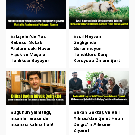
Eskişehir’de Yaz
Evcil Hayvan
Kabusu: Sokak
Sağlığında
Aralarındaki Havai
Görünmeyen
Fişek ve Meşale
Tehditlere Karşı
Tehlikesi Büyüyor
Koruyucu Önlem Şart!
Bugünün yalnızlığı,
Bakan Göktaş ve Vali
insanlar arasında
Yılmaz’dan Şehit Fatih
insansız kalma hali!
Dalgıç’ın Ailesine
Ziyaret