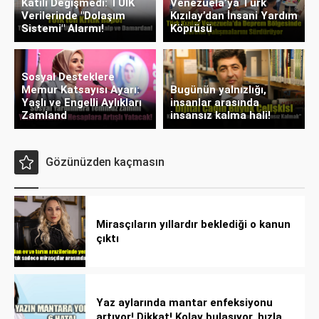
Katili Değişmedi: TÜİK
Venezuela’ya Türk
Verilerinde "Dolaşım
Kızılay’dan İnsani Yardım
Sistemi" Alarmı!
Köprüsü
Sosyal Desteklere
Memur Katsayısı Ayarı:
Bugünün yalnızlığı,
Yaşlı ve Engelli Aylıkları
insanlar arasında
Zamland
insansız kalma hali!
Gözünüzden kaçmasın
Mirasçıların yıllardır beklediği o kanun
çıktı
Yaz aylarında mantar enfeksiyonu
artıyor! Dikkat! Kolay bulaşıyor, hızla