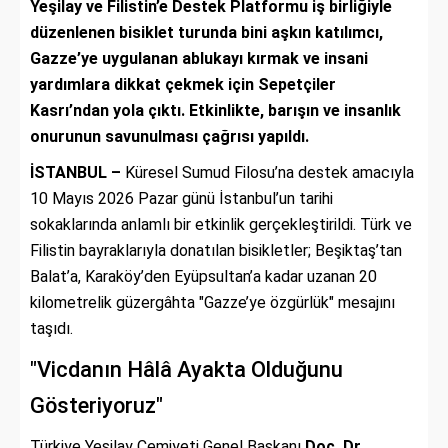
Yeşilay ve Filistin’e Destek Platformu iş birliğiyle
düzenlenen bisiklet turunda bini aşkın katılımcı,
Gazze’ye uygulanan ablukayı kırmak ve insani
yardımlara dikkat çekmek için Sepetçiler
Kasrı’ndan yola çıktı. Etkinlikte, barışın ve insanlık
onurunun savunulması çağrısı yapıldı.
İSTANBUL –
Küresel Sumud Filosu’na destek amacıyla
10 Mayıs 2026 Pazar günü İstanbul’un tarihi
sokaklarında anlamlı bir etkinlik gerçekleştirildi. Türk ve
Filistin bayraklarıyla donatılan bisikletler; Beşiktaş’tan
Balat’a, Karaköy’den Eyüpsultan’a kadar uzanan 20
kilometrelik güzergâhta "Gazze’ye özgürlük" mesajını
taşıdı.
"Vicdanın Hâlâ Ayakta Olduğunu
Gösteriyoruz"
Türkiye Yeşilay Cemiyeti Genel Başkanı
Doç. Dr.