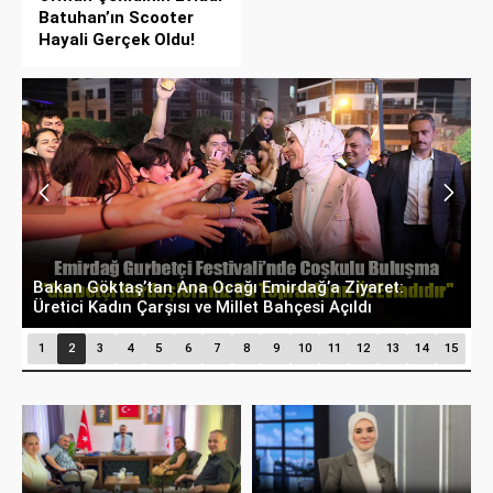
Batuhan’ın Scooter
Hayali Gerçek Oldu!
Bakan Göktaş Duyurdu: 2026’da Doğal Gaz
Desteği Toplam 1 Milyar TL’yi Aştı
1
2
3
4
5
6
7
8
9
10
11
12
13
14
15