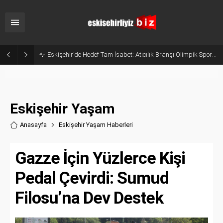
Eskişehir’de Hedef Tam İsabet: Atıcılık Branşı Olimpik Sporcular Yetiştiriyor
Eskişehir Yaşam
Anasayfa
Eskişehir Yaşam Haberler
i
Gazze İçin Yüzlerce Kişi
Pedal Çevirdi: Sumud
Filosu’na Dev Destek