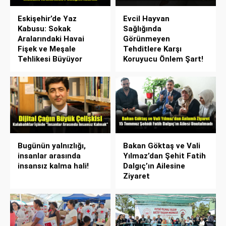
Eskişehir’de Yaz
Evcil Hayvan
Kabusu: Sokak
Sağlığında
Aralarındaki Havai
Görünmeyen
Fişek ve Meşale
Tehditlere Karşı
Tehlikesi Büyüyor
Koruyucu Önlem Şart!
Bugünün yalnızlığı,
Bakan Göktaş ve Vali
insanlar arasında
Yılmaz’dan Şehit Fatih
insansız kalma hali!
Dalgıç’ın Ailesine
Ziyaret