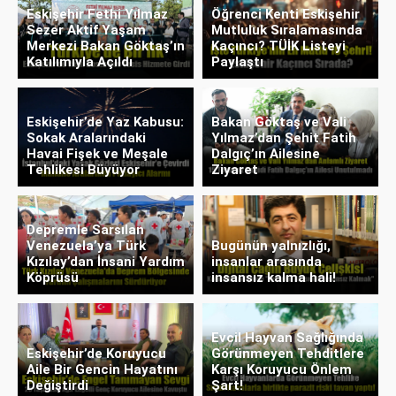
Eskişehir Fethi Yılmaz
Öğrenci Kenti Eskişehir
Sezer Aktif Yaşam
Mutluluk Sıralamasında
Merkezi Bakan Göktaş’ın
Kaçıncı? TÜİK Listeyi
Katılımıyla Açıldı
Paylaştı
Eskişehir’de Yaz Kabusu:
Bakan Göktaş ve Vali
Sokak Aralarındaki
Yılmaz’dan Şehit Fatih
Havai Fişek ve Meşale
Dalgıç’ın Ailesine
Tehlikesi Büyüyor
Ziyaret
Depremle Sarsılan
Venezuela’ya Türk
Bugünün yalnızlığı,
Kızılay’dan İnsani Yardım
insanlar arasında
Köprüsü
insansız kalma hali!
Evcil Hayvan Sağlığında
Eskişehir’de Koruyucu
Görünmeyen Tehditlere
Aile Bir Gencin Hayatını
Karşı Koruyucu Önlem
Değiştirdi
Şart!