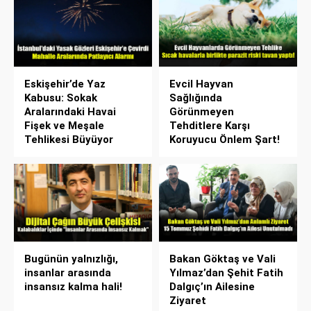
Eskişehir’de Yaz
Evcil Hayvan
Kabusu: Sokak
Sağlığında
Aralarındaki Havai
Görünmeyen
Fişek ve Meşale
Tehditlere Karşı
Tehlikesi Büyüyor
Koruyucu Önlem Şart!
Bugünün yalnızlığı,
Bakan Göktaş ve Vali
insanlar arasında
Yılmaz’dan Şehit Fatih
insansız kalma hali!
Dalgıç’ın Ailesine
Ziyaret