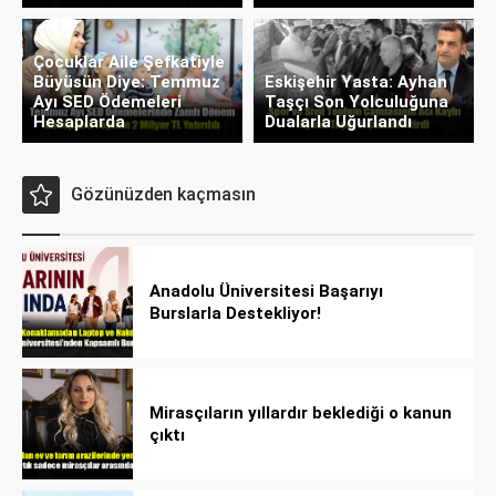
Çocuklar Aile Şefkatiyle
Büyüsün Diye: Temmuz
Eskişehir Yasta: Ayhan
Ayı SED Ödemeleri
Taşçı Son Yolculuğuna
Hesaplarda
Dualarla Uğurlandı
Gözünüzden kaçmasın
Anadolu Üniversitesi Başarıyı
Burslarla Destekliyor!
Mirasçıların yıllardır beklediği o kanun
çıktı