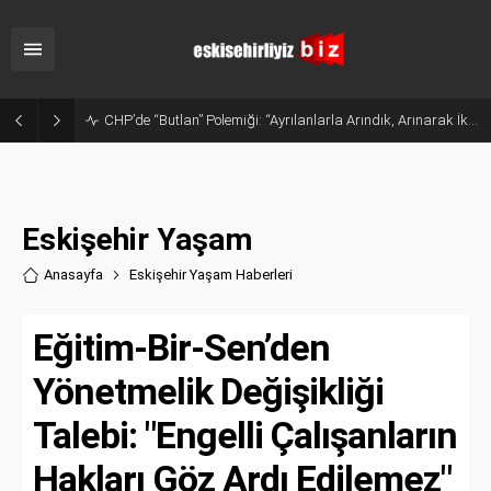
CHP’de “Butlan” Polemiği: “Ayrılanlarla Arındık, Arınarak İktidar Olacağız”
Eskişehir Yaşam
Anasayfa
Eskişehir Yaşam Haberler
i
Eğitim-Bir-Sen’den
Yönetmelik Değişikliği
Talebi: "Engelli Çalışanların
Hakları Göz Ardı Edilemez"