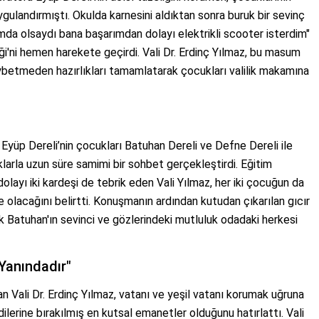
gulandırmıştı. Okulda karnesini aldıktan sonra buruk bir sevinç
da olsaydı bana başarımdan dolayı elektrikli scooter isterdim"
iği'ni hemen harekete geçirdi. Vali Dr. Erdinç Yılmaz, bu masum
ybetmeden hazırlıkları tamamlatarak çocukları valilik makamına
yüp Dereli’nin çocukları Batuhan Dereli ve Defne Dereli ile
klarla uzun süre samimi bir sohbet gerçekleştirdi. Eğitim
olayı iki kardeşi de tebrik eden Vali Yılmaz, her iki çocuğun da
 olacağını belirtti. Konuşmanın ardından kutudan çıkarılan gıcır
ük Batuhan'ın sevinci ve gözlerindeki mutluluk odadaki herkesi
 Yanındadır"
n Vali Dr. Erdinç Yılmaz, vatanı ve yeşil vatanı korumak uğruna
ilerine bırakılmış en kutsal emanetler olduğunu hatırlattı. Vali