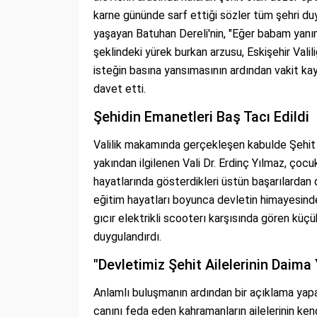
karne gününde sarf ettiği sözler tüm şehri duy
yaşayan Batuhan Dereli'nin, "Eğer babam yanım
şeklindeki yürek burkan arzusu, Eskişehir Valil
isteğin basına yansımasının ardından vakit ka
davet etti.
Şehidin Emanetleri Baş Tacı Edildi
Valilik makamında gerçekleşen kabulde Şehit E
yakından ilgilenen Vali Dr. Erdinç Yılmaz, çocu
hayatlarında gösterdikleri üstün başarılardan d
eğitim hayatları boyunca devletin himayesinde
gıcır elektrikli scooterı karşısında gören küç
duygulandırdı.
"Devletimiz Şehit Ailelerinin Daima
Anlamlı buluşmanın ardından bir açıklama yapa
canını feda eden kahramanların ailelerinin kend