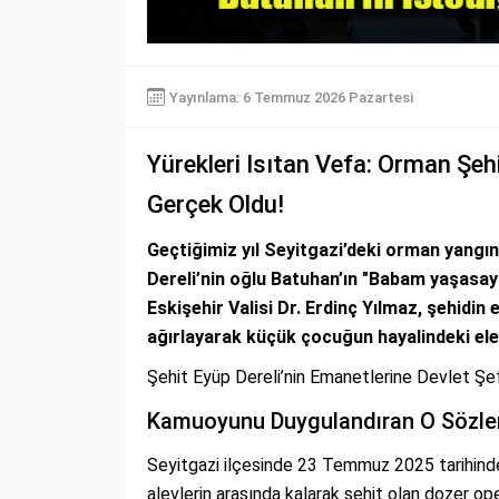
Yayınlama: 6 Temmuz 2026 Pazartesi
Yürekleri Isıtan Vefa: Orman Şeh
Gerçek Oldu!
Geçtiğimiz yıl Seyitgazi’deki orman yang
Dereli’nin oğlu Batuhan’ın "Babam yaşasaydı
Eskişehir Valisi Dr. Erdinç Yılmaz, şehidi
ağırlayarak küçük çocuğun hayalindeki elek
Şehit Eyüp Dereli’nin Emanetlerine Devlet Şef
Kamuoyunu Duygulandıran O Sözle
Seyitgazi ilçesinde 23 Temmuz 2025 tarihin
alevlerin arasında kalarak şehit olan dozer ope