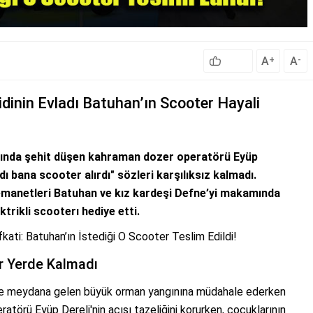
A
A
+
-
idinin Evladı Batuhan’ın Scooter Hayali
ınında şehit düşen kahraman dozer operatörü Eyüp
 bana scooter alırdı" sözleri karşılıksız kalmadı.
n emanetleri Batuhan ve kız kardeşi Defne’yi makamında
trikli scooterı hediye etti.
kati: Batuhan’ın İstediği O Scooter Teslim Edildi!
r Yerde Kalmadı
de meydana gelen büyük orman yangınına müdahale ederken
ratörü Eyüp Dereli'nin acısı tazeliğini korurken, çocuklarının