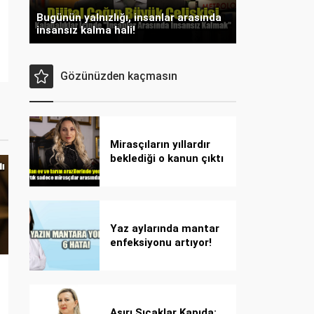
Bugünün yalnızlığı, insanlar arasında
insansız kalma hali!
Gözünüzden kaçmasın
Mirasçıların yıllardır
beklediği o kanun çıktı
Yaz aylarında mantar
enfeksiyonu artıyor!
Dikkat! Kolay
bulaşıyor, hızla
yayılıyor!
Aşırı Sıcaklar Kapıda: