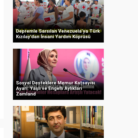
Depremle Sarsılan Venezuela’ya Türk
Kızılay’dan İnsani Yardım Köprüsü
Sosyal Desteklere Memur Katsayısı
Ayarı: Yaşlı ve Engelli Aylıkları
Zamland