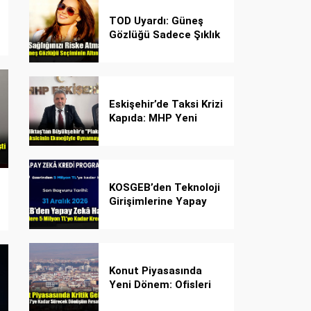
TOD Uyardı: Güneş
Gözlüğü Sadece Şıklık
Değil, Göz İçin Kalkan!
Eskişehir’de Taksi Krizi
Kapıda: MHP Yeni
Plaka Planına Karşı
Çözüm Önerdi
KOSGEB’den Teknoloji
Girişimlerine Yapay
Zekâ Kredi Programı
Konut Piyasasında
Yeni Dönem: Ofisleri
Konuta Dönüştürmek