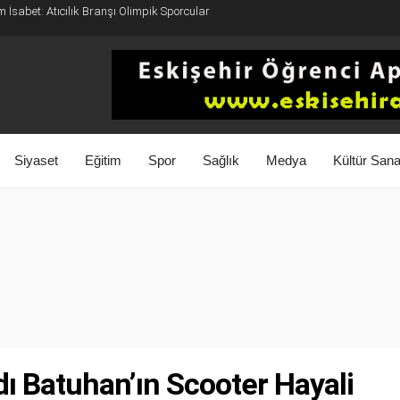
 İsabet: Atıcılık Branşı Olimpik Sporcular
Siyaset
Eğitim
Spor
Sağlık
Medya
Kültür Sana
ı Batuhan’ın Scooter Hayali