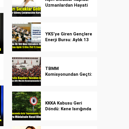
Uzmanlardan Hayati
Güneş Çarpması
Uyarısı!
YKS’ye Giren Gençlere
Enerji Bursu: Aylık 13
Bin 750 TL Başarı
Desteği!
TBMM
Komisyonundan Geçti:
İşte Madde Madde
Yeni Öğrenci Affı
Rehberi
KKKA Kabusu Geri
Döndü: Kene Isırığında
İlk Müdahale Hayat
Kurtarıyor!