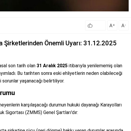
A
A
+
-
ta Şirketlerinden Önemli Uyarı: 31.12.2025
yasal son tarih olan
31 Aralık 2025
itibarıyla yenilememiş olan
 yayımladı. Bu tarihten sonra eski ehliyetlerin neden olabileceği
sorunlar yaşanacağı belirtiliyor.
urumu
emeyenlerin karşılaşacağı durumun hukuki dayanağı Karayolları
uk Sigortası (ZMMS) Genel Şartları'dır:
rta şirketine rücu (geri dönme) hakkı veren durumlar arasında,