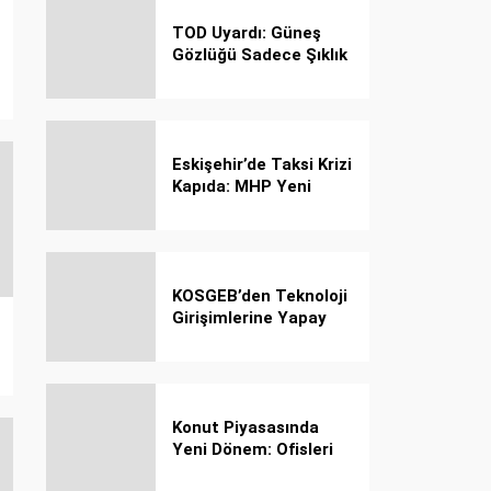
TOD Uyardı: Güneş
Gözlüğü Sadece Şıklık
Değil, Göz İçin Kalkan!
Eskişehir’de Taksi Krizi
Kapıda: MHP Yeni
Plaka Planına Karşı
Çözüm Önerdi
KOSGEB’den Teknoloji
Girişimlerine Yapay
Zekâ Kredi Programı
Konut Piyasasında
Yeni Dönem: Ofisleri
Konuta Dönüştürmek