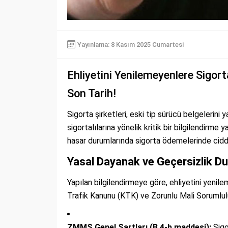
Yayınlama: 8 Kasım 2025 Cumartesi
Ehliyetini Yenilemeyenlere Sigor
Son Tarih!
Sigorta şirketleri, eski tip sürücü belgelerini 
sigortalılarına yönelik kritik bir bilgilendirme
hasar durumlarında sigorta ödemelerinde ciddi 
Yasal Dayanak ve Geçersizlik D
Yapılan bilgilendirmeye göre, ehliyetini yenil
Trafik Kanunu (KTK) ve Zorunlu Mali Sorumlul
ZMMS Genel Şartları (B.4-b maddesi):
Sigo