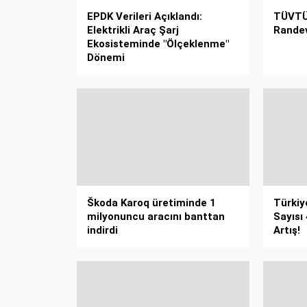
EPDK Verileri Açıklandı:
TÜVTÜ
Elektrikli Araç Şarj
Randev
Ekosisteminde "Ölçeklenme"
Dönemi
Škoda Karoq üretiminde 1
Türkiye
milyonuncu aracını banttan
Sayısı 
indirdi
Artış!