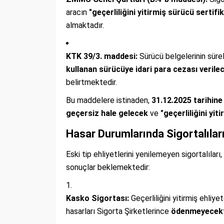
aracın
"geçerliliğini yitirmiş sürücü sertif
almaktadır.
KTK 39/3. maddesi:
Sürücü belgelerinin süreli
kullanan sürücüye idari para cezası verilec
belirtmektedir.
Bu maddelere istinaden,
31.12.2025 tarihine
geçersiz hale gelecek
ve
"geçerliliğini yit
Hasar Durumlarında Sigortalılar
Eski tip ehliyetlerini yenilemeyen sigortalıla
sonuçlar beklemektedir:
Kasko Sigortası:
Geçerliliğini yitirmiş ehliy
hasarları Sigorta Şirketlerince
ödenmeyecekt