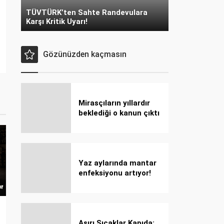
TÜVTÜRK’ten Sahte Randevulara
Karşı Kritik Uyarı!
Gözünüzden kaçmasın
Mirasçıların yıllardır
beklediği o kanun çıktı
Yaz aylarında mantar
enfeksiyonu artıyor!
Dikkat! Kolay
bulaşıyor, hızla
yayılıyor!
Aşırı Sıcaklar Kapıda: