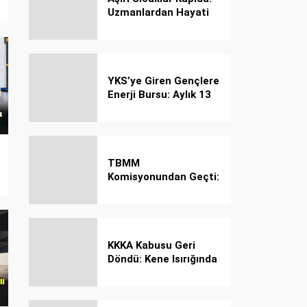
Uzmanlardan Hayati
Güneş Çarpması
Uyarısı!
YKS’ye Giren Gençlere
Enerji Bursu: Aylık 13
Bin 750 TL Başarı
Desteği!
TBMM
Komisyonundan Geçti:
İşte Madde Madde
Yeni Öğrenci Affı
Rehberi
KKKA Kabusu Geri
Döndü: Kene Isırığında
İlk Müdahale Hayat
Kurtarıyor!