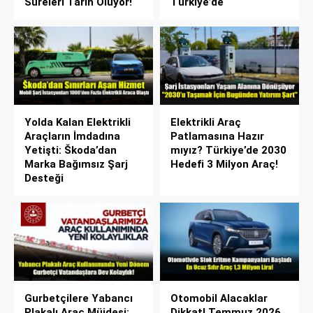
Süreleri Tarih Oluyor!
Türkiye’de
Yolda Kalan Elektrikli
Elektrikli Araç
Araçların İmdadına
Patlamasına Hazır
Yetişti: Škoda’dan
mıyız? Türkiye’de 2030
Marka Bağımsız Şarj
Hedefi 3 Milyon Araç!
Desteği
Gurbetçilere Yabancı
Otomobil Alacaklar
Plakalı Araç Müjdesi:
Dikkat! Temmuz 2026