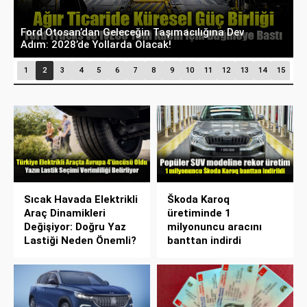
Ford Otosan’dan Geleceğin Taşımacılığına Dev
T
Adım: 2028’de Yollarda Olacak!
E
1
2
3
4
5
6
7
8
9
10
11
12
13
14
15
Sıcak Havada Elektrikli
Škoda Karoq
Araç Dinamikleri
üretiminde 1
Değişiyor: Doğru Yaz
milyonuncu aracını
Lastiği Neden Önemli?
banttan indirdi