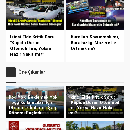
İkinci Elde Kritik Soru:
Kuralları Savunmak mı,
"Kapıda Duran
Kuralsızlığı Mazeretle
Otomobil mi, Yoksa
Örtmek mi?
Hazır Nakit mi?"
Öne Çıkanlar
Kod Yok, Beklemek Yok:
İkinci Elde Kritik Soru:
Togg Kullanıcıları İçin
"Kapıda Duran Otomobil
Otomatik İndirimli Şarj
mi, Yoksa Hazır Nakit
Dönemi Başladı
mi?"