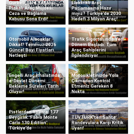
Gurbetçilere Yabancı
Elektrikli Araç
Plakalı Araç Müjdesi:
Patlamasına Hazır
Ceza ve Bağlama
mıyız? Türkiye’de 2030
Kabusu Sona Erdi!
Hedefi 3 Milyon Araç!
Otomobil Alacaklar
Trafik Sigortasında Yeni
Dikkat! Temmuz 2026
Dönem Başladı: Tüm
Güncel Bayi Fiyatları
Araç Sahiplerini
Netleşti
İlgilendiriyor
Engelli Araç İthalatında
Motosikletinizde Yola
e-Devlet Dönemi:
Çıkmadan Kontrol
Bekleme Süreleri Tarih
Etmeniz Gereken 8
Oluyor!
Nokta
Pistlerden Yollara: 177
Beygirlik "Fabia Monte
TÜVTÜRK’ten Sahte
Carlo 130 Edition"
Randevulara Karşı Kritik
Türkiye’de
Uyarı!