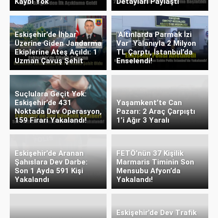
Kaybı Yok
Detayları Paylaştı
Eskişehir’de İhbar
"Altınlarda Parmak İzi
Üzerine Giden Jandarma
Var" Yalanıyla 2 Milyon
Ekiplerine Ateş Açıldı: 1
TL Çarptı, İstanbul’da
Uzman Çavuş Şehit
Enselendi!
Suçlulara Geçit Yok:
Eskişehir’de 431
Yaşamkent’te Can
Noktada Dev Operasyon,
Pazarı: 2 Araç Çarpıştı
159 Firari Yakalandı!
1’i Ağır 3 Yaralı
Eskişehir’de Aranan
FETÖ’nün 37 Kişilik
Şahıslara Dev Darbe:
Marmaris Timinin Son
Son 1 Ayda 591 Kişi
Mensubu Afyon’da
Yakalandı
Yakalandı!
Eskişehir’de Dev Trafik