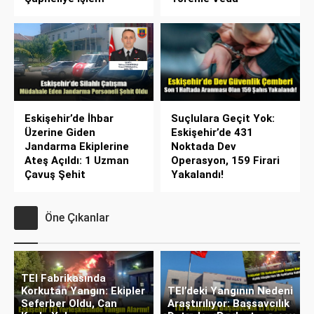
Eskişehir’de İhbar
Suçlulara Geçit Yok:
Üzerine Giden
Eskişehir’de 431
Jandarma Ekiplerine
Noktada Dev
Ateş Açıldı: 1 Uzman
Operasyon, 159 Firari
Çavuş Şehit
Yakalandı!
Öne Çıkanlar
TEI Fabrikasında
Korkutan Yangın: Ekipler
TEI’deki Yangının Nedeni
Seferber Oldu, Can
Araştırılıyor: Başsavcılık