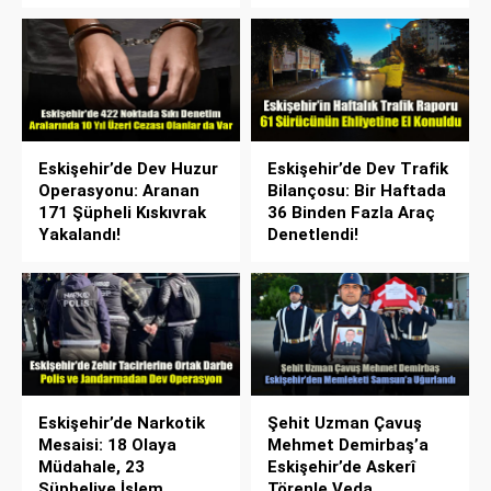
Eskişehir’de Dev Huzur
Eskişehir’de Dev Trafik
Operasyonu: Aranan
Bilançosu: Bir Haftada
171 Şüpheli Kıskıvrak
36 Binden Fazla Araç
Yakalandı!
Denetlendi!
Eskişehir’de Narkotik
Şehit Uzman Çavuş
Mesaisi: 18 Olaya
Mehmet Demirbaş’a
Müdahale, 23
Eskişehir’de Askerî
Şüpheliye İşlem
Törenle Veda