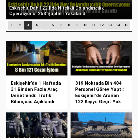
Eskişehir Dahil 22 İlde Nitelikli Dolandırıcılık
F
Operasyonu: 253 Şüpheli Yakalandı
M
1
2
3
4
5
6
7
8
9
10
11
12
13
14
15
Eskişehir’de 1 Haftada
319 Noktada Bin 484
31 Binden Fazla Araç
Personel Görev Yaptı:
Denetlendi: Trafik
Eskişehir’de Aranan
Bilançosu Açıklandı
122 Kişiye Geçit Yok