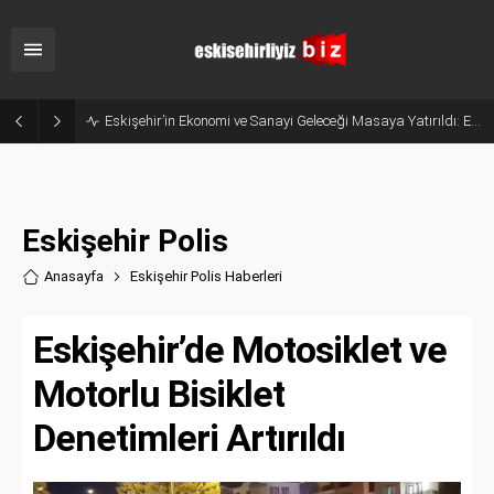
Belçika’dan Eskişehir’e Ticaret Köprüsü: Belediye Başkanı Emir Kır MÜSİAD’ı Ziyaret Etti
Eskişehir Polis
Anasayfa
Eskişehir Polis Haberler
i
Eskişehir’de Motosiklet ve
Motorlu Bisiklet
Denetimleri Artırıldı