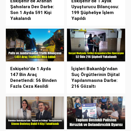
Eskişehir’de Aranan
Eskişehir’de 1 Aylık
Şahıslara Dev Darbe:
Uyuşturucu Bilançosu:
Son 1 Ayda 591 Kişi
199 Şüpheliye İşlem
Yakalandı
Yapıldı
Eskişehir’de 1 Ayda
İçişleri Bakanlığı’ndan
147 Bin Araç
Suç Örgütlerinin Dijital
Denetlendi: 56 Binden
Yapılanmasına Darbe:
Fazla Ceza Kesildi
216 Gözaltı