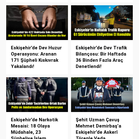
Eskişehir’de Dev Huzur
Eskişehir’de Dev Trafik
Operasyonu: Aranan
Bilançosu: Bir Haftada
171 Şüpheli Kıskıvrak
36 Binden Fazla Araç
Yakalandı!
Denetlendi!
Eskişehir’de Narkotik
Şehit Uzman Çavuş
Mesaisi: 18 Olaya
Mehmet Demirbaş’a
Müdahale, 23
Eskişehir’de Askerî
Şüpheliye İşlem
Törenle Veda