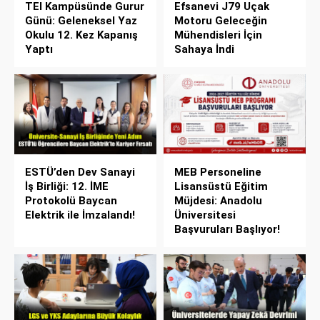
TEI Kampüsünde Gurur
Efsanevi J79 Uçak
Günü: Geleneksel Yaz
Motoru Geleceğin
Okulu 12. Kez Kapanış
Mühendisleri İçin
Yaptı
Sahaya İndi
ESTÜ’den Dev Sanayi
MEB Personeline
İş Birliği: 12. İME
Lisansüstü Eğitim
Protokolü Baycan
Müjdesi: Anadolu
Elektrik ile İmzalandı!
Üniversitesi
Başvuruları Başlıyor!