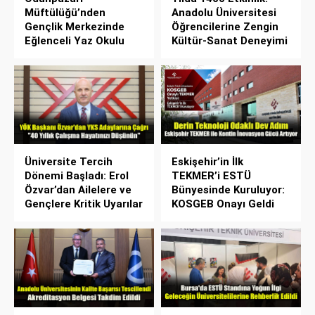
Müftülüğü’nden
Anadolu Üniversitesi
Gençlik Merkezinde
Öğrencilerine Zengin
Eğlenceli Yaz Okulu
Kültür-Sanat Deneyimi
Üniversite Tercih
Eskişehir’in İlk
Dönemi Başladı: Erol
TEKMER’i ESTÜ
Özvar’dan Ailelere ve
Bünyesinde Kuruluyor:
Gençlere Kritik Uyarılar
KOSGEB Onayı Geldi