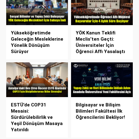
Yükseköğretimde
YÖK Kanun Teklifi
Geleceğin Mesleklerine
Meclis’ten Geçti:
Yönelik Dönüşüm
Üniversiteler İçin
Sürüyor
Öğrenci Affı Yasalaştı
ESTÜ’de COP31
Bilgisayar ve Bilişim
Mesaisi:
Bilimleri Fakültesi İlk
Sürdürülebilirlik ve
Öğrencilerini Bekliyor!
Yeşil Dönüşüm Masaya
Yatırıldı