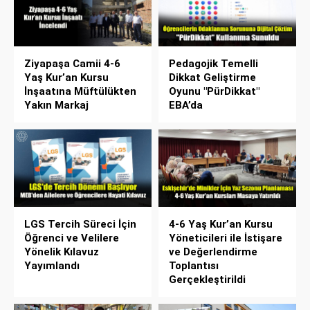
Ziyapaşa Camii 4-6
Pedagojik Temelli
Yaş Kur’an Kursu
Dikkat Geliştirme
İnşaatına Müftülükten
Oyunu "PürDikkat"
Yakın Markaj
EBA’da
LGS Tercih Süreci İçin
4-6 Yaş Kur’an Kursu
Öğrenci ve Velilere
Yöneticileri ile İstişare
Yönelik Kılavuz
ve Değerlendirme
Yayımlandı
Toplantısı
Gerçekleştirildi