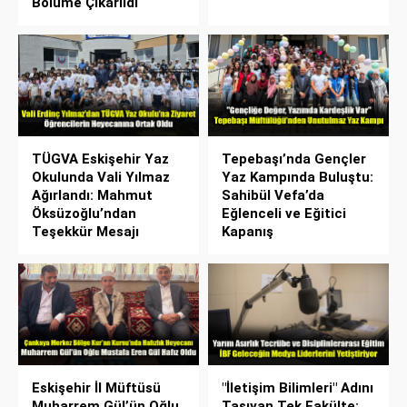
Bölüme Çıkarıldı
TÜGVA Eskişehir Yaz
Tepebaşı’nda Gençler
Okulunda Vali Yılmaz
Yaz Kampında Buluştu:
Ağırlandı: Mahmut
Sahibül Vefa’da
Öksüzoğlu’ndan
Eğlenceli ve Eğitici
Teşekkür Mesajı
Kapanış
Eskişehir İl Müftüsü
"İletişim Bilimleri" Adını
Muharrem Gül’ün Oğlu
Taşıyan Tek Fakülte: