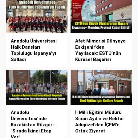
Anadolu Üniversitesi
Afet Mimarisi Dünyaya
Halk Dansları
Eskişehir’den
Topluluğu İspanya’yı
Yayılacak: ESTÜ’nün
Salladı
Küresel Başarısı
Anadolu
İl Milli Eğitim Müdürü
Üniversitesi’nde
Sinan Aydın ve Rektör
Kazakistan Rüzgarı:
Adıgüzel’den İÇEM’e
"Sırada İkinci Etap
Ortak Ziyaret
Var!"