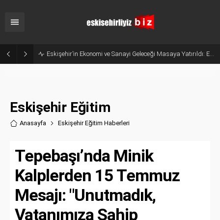
Belçika’dan Eskişehir’e Ticaret Köprüsü: Belediye Başkanı Emir Kır MÜSİAD’ı Ziyaret Etti
Eskişehir Eğitim
Anasayfa
Eskişehir Eğitim Haberler
i
Tepebaşı’nda Minik
Kalplerden 15 Temmuz
Mesajı: "Unutmadık,
Vatanımıza Sahip