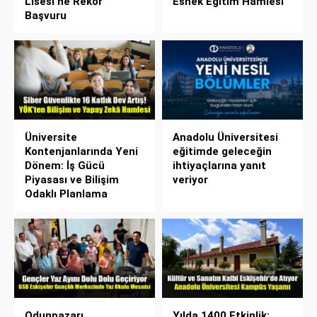
Lisesi’ne Rekor
Esnek Eğitim Hamlesi
Başvuru
Üniversite
Anadolu Üniversitesi
Kontenjanlarında Yeni
eğitimde geleceğin
Dönem: İş Gücü
ihtiyaçlarına yanıt
Piyasası ve Bilişim
veriyor
Odaklı Planlama
Odunpazarı
Yılda 1400 Etkinlik: