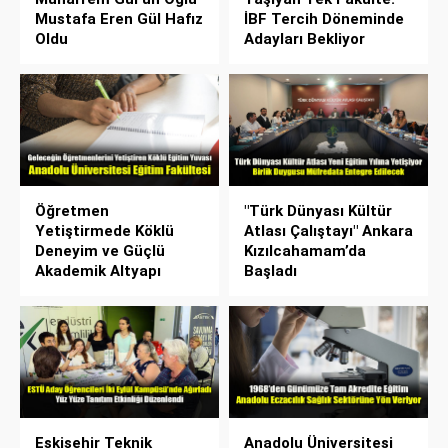
Mustafa Eren Gül Hafız
İBF Tercih Döneminde
Oldu
Adayları Bekliyor
Öğretmen
"Türk Dünyası Kültür
Yetiştirmede Köklü
Atlası Çalıştayı" Ankara
Deneyim ve Güçlü
Kızılcahamam’da
Akademik Altyapı
Başladı
Eskişehir Teknik
Anadolu Üniversitesi