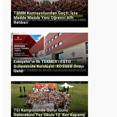
TBMM Komisyonundan Geçti: İşte
Madde Madde Yeni Öğrenci Affı
Rehberi
Eskişehir’in İlk TEKMER’i ESTÜ
Bünyesinde Kuruluyor: KOSGEB Onayı
Geldi
TEI Kampüsünde Gurur Günü:
Geleneksel Yaz Okulu 12. Kez Kapanış