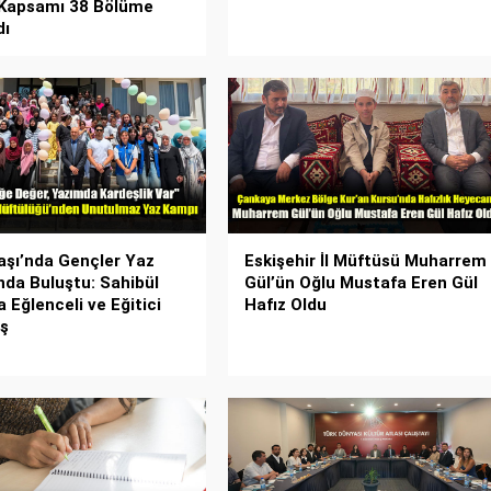
 Kapsamı 38 Bölüme
dı
şı’nda Gençler Yaz
Eskişehir İl Müftüsü Muharrem
da Buluştu: Sahibül
Gül’ün Oğlu Mustafa Eren Gül
 Eğlenceli ve Eğitici
Hafız Oldu
ş