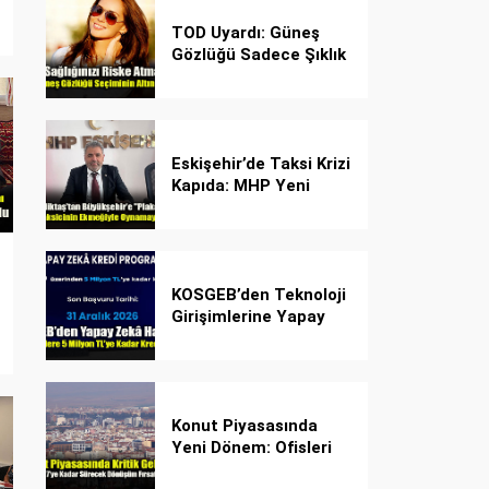
TOD Uyardı: Güneş
Gözlüğü Sadece Şıklık
Değil, Göz İçin Kalkan!
Eskişehir’de Taksi Krizi
Kapıda: MHP Yeni
Plaka Planına Karşı
Çözüm Önerdi
KOSGEB’den Teknoloji
Girişimlerine Yapay
Zekâ Kredi Programı
Konut Piyasasında
Yeni Dönem: Ofisleri
Konuta Dönüştürmek