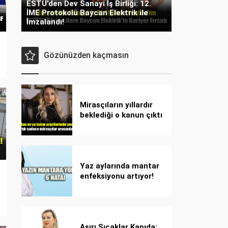
ESTÜ’den Dev Sanayi İş Birliği: 12.
İME Protokolü Baycan Elektrik ile
İmzalandı!
Gözünüzden kaçmasın
Mirasçıların yıllardır
beklediği o kanun çıktı
Yaz aylarında mantar
enfeksiyonu artıyor!
Dikkat! Kolay
bulaşıyor, hızla
yayılıyor!
Aşırı Sıcaklar Kapıda: