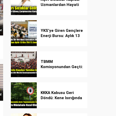
Uzmanlardan Hayati
Güneş Çarpması
Uyarısı!
YKS’ye Giren Gençlere
Enerji Bursu: Aylık 13
Bin 750 TL Başarı
Desteği!
TBMM
Komisyonundan Geçti:
İşte Madde Madde
Yeni Öğrenci Affı
Rehberi
KKKA Kabusu Geri
Döndü: Kene Isırığında
İlk Müdahale Hayat
Kurtarıyor!