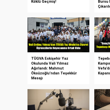
Köklü Geçmiş!
Bursu
Çıkarıl
TÜGVA Eskişehir Yaz
Tepeba
Okulunda Vali Yılmaz
Kampın
Ağırlandı: Mahmut
Vefa’da
Öksüzoğlu’ndan Teşekkür
Kapanı
Mesajı