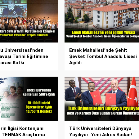
u Üniversitesi’nden
Emek Mahallesi’nde Şehit
avaşı Tarihi Eğitimine
Şevket Tombul Anadolu Lisesi
rarası Katkı
Açıldı
in İlgisi Kontenjanı
Türk Üniversiteleri Dünyaya
ı: TENMAK Araştırma
Yayılıyor: Yeni Adres Sudan!