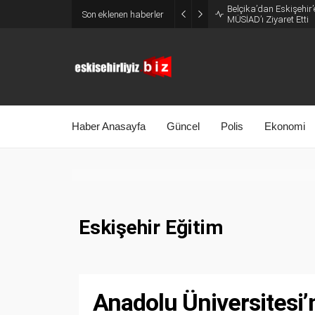
Belçika’dan Eskişehir’
Son eklenen haberler
MÜSİAD’ı Ziyaret Etti
Haber Anasayfa
Güncel
Polis
Ekonomi
Eskişehir Eğitim
Anadolu Üniversitesi