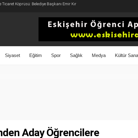
e Ticaret Köprüsü: Belediye Başkanı Emir Kır
Siyaset
Eğitim
Spor
Sağlık
Medya
Kültür Sana
’nden Aday Öğrencilere