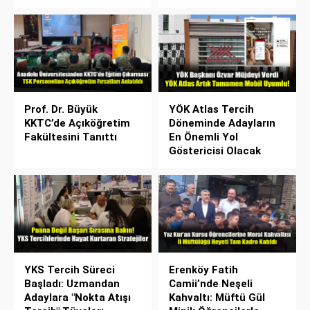
Prof. Dr. Büyük
YÖK Atlas Tercih
KKTC’de Açıköğretim
Döneminde Adayların
Fakültesini Tanıttı
En Önemli Yol
Göstericisi Olacak
YKS Tercih Süreci
Erenköy Fatih
Başladı: Uzmandan
Camii’nde Neşeli
Adaylara "Nokta Atışı
Kahvaltı: Müftü Gül