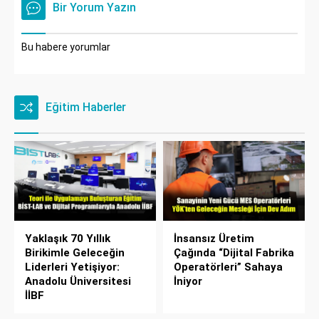
Bir Yorum Yazın
Bu habere yorumlar
Eğitim Haberler
Yaklaşık 70 Yıllık
İnsansız Üretim
Birikimle Geleceğin
Çağında “Dijital Fabrika
Liderleri Yetişiyor:
Operatörleri” Sahaya
Anadolu Üniversitesi
İniyor
İİBF