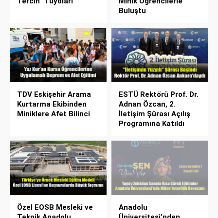
Tercih" Tüyoları
Minik Öğrencilerle
Buluştu
TDV Eskişehir Arama
ESTÜ Rektörü Prof. Dr.
Kurtarma Ekibinden
Adnan Özcan, 2.
Miniklere Afet Bilinci
İletişim Şûrası Açılış
Programına Katıldı
Özel EOSB Mesleki ve
Anadolu
Teknik Anadolu
Üniversitesi’nden