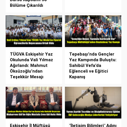
Bölüme Çıkarıldı
TÜGVA Eskişehir Yaz
Tepebaşı’nda Gençler
Okulunda Vali Yılmaz
Yaz Kampında Buluştu:
Ağırlandı: Mahmut
Sahibül Vefa’da
Öksüzoğlu’ndan
Eğlenceli ve Eğitici
Teşekkür Mesajı
Kapanış
Eskişehir İl Müftüsü
"İletişim Bilimleri" Adını