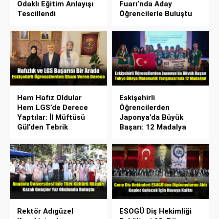
Odaklı Eğitim Anlayışı
Fuarı’nda Aday
Tescillendi
Öğrencilerle Buluştu
Hem Hafız Oldular
Eskişehirli
Hem LGS’de Derece
Öğrencilerden
Yaptılar: İl Müftüsü
Japonya’da Büyük
Gül’den Tebrik
Başarı: 12 Madalya
Rektör Adıgüzel
ESOGÜ Diş Hekimliği