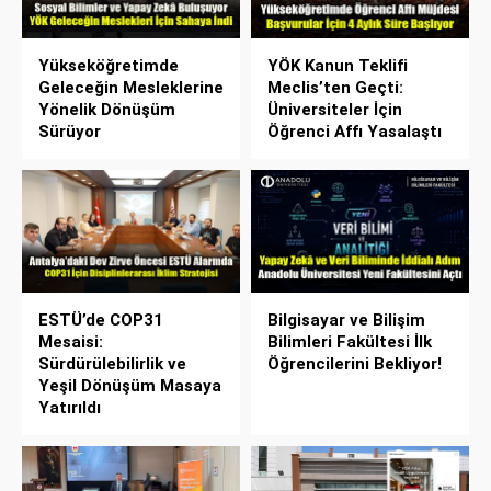
Yükseköğretimde
YÖK Kanun Teklifi
Geleceğin Mesleklerine
Meclis’ten Geçti:
Yönelik Dönüşüm
Üniversiteler İçin
Sürüyor
Öğrenci Affı Yasalaştı
ESTÜ’de COP31
Bilgisayar ve Bilişim
Mesaisi:
Bilimleri Fakültesi İlk
Sürdürülebilirlik ve
Öğrencilerini Bekliyor!
Yeşil Dönüşüm Masaya
Yatırıldı