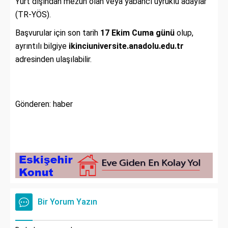
Yurt dışından mezun olan veya yabancı uyruklu adaylar
(TR-YÖS).
Başvurular için son tarih
17 Ekim Cuma günü
olup,
ayrıntılı bilgiye
ikinciuniversite.anadolu.edu.tr
adresinden ulaşılabilir.
Gönderen: haber
Bir Yorum Yazın