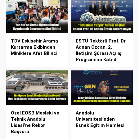
TDV Eskişehir Arama
ESTÜ Rektörü Prof. Dr.
Kurtarma Ekibinden
Adnan Özcan, 2.
Miniklere Afet Bilinci
İletişim Şûrası Açılış
Programına Katıldı
Özel EOSB Mesleki ve
Anadolu
Teknik Anadolu
Üniversitesi’nden
Lisesi’ne Rekor
Esnek Eğitim Hamlesi
Başvuru