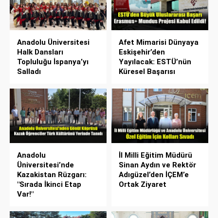
Anadolu Üniversitesi
Afet Mimarisi Dünyaya
Halk Dansları
Eskişehir’den
Topluluğu İspanya’yı
Yayılacak: ESTÜ’nün
Salladı
Küresel Başarısı
Anadolu
İl Milli Eğitim Müdürü
Üniversitesi’nde
Sinan Aydın ve Rektör
Kazakistan Rüzgarı:
Adıgüzel’den İÇEM’e
"Sırada İkinci Etap
Ortak Ziyaret
Var!"