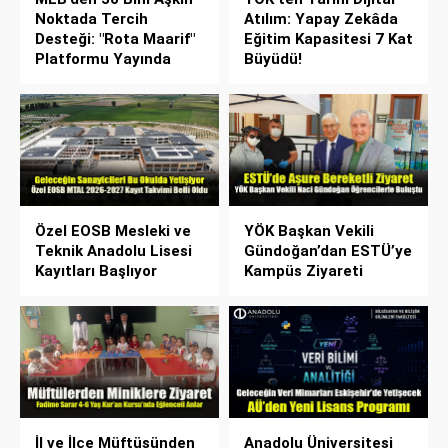
Noktada Tercih
Atılım: Yapay Zekâda
Desteği: "Rota Maarif"
Eğitim Kapasitesi 7 Kat
Platformu Yayında
Büyüdü!
Özel EOSB Mesleki ve
YÖK Başkan Vekili
Teknik Anadolu Lisesi
Gündoğan’dan ESTÜ’ye
Kayıtları Başlıyor
Kampüs Ziyareti
İl ve İlçe Müftüsünden
Anadolu Üniversitesi