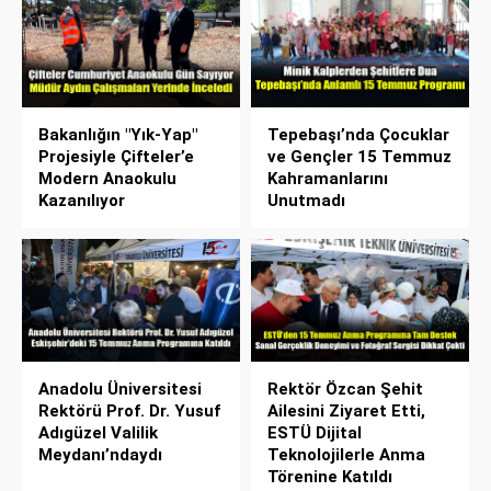
Bakanlığın "Yık-Yap"
Tepebaşı’nda Çocuklar
Projesiyle Çifteler’e
ve Gençler 15 Temmuz
Modern Anaokulu
Kahramanlarını
Kazanılıyor
Unutmadı
Anadolu Üniversitesi
Rektör Özcan Şehit
Rektörü Prof. Dr. Yusuf
Ailesini Ziyaret Etti,
Adıgüzel Valilik
ESTÜ Dijital
Meydanı’ndaydı
Teknolojilerle Anma
Törenine Katıldı