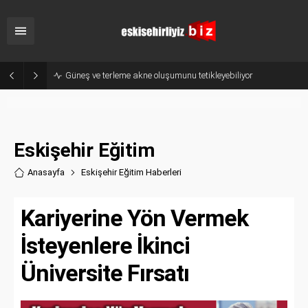
Bakan Bayraktar TRT Haber’de Duyurdu: Enerjide Kerkük, Gabar ve Karadeniz Hamlesi
Eskişehir Eğitim
Anasayfa
Eskişehir Eğitim Haberler
i
Kariyerine Yön Vermek
İsteyenlere İkinci
Üniversite Fırsatı