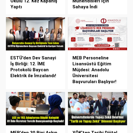
Okulu 12. Kez Kapanış
Mühendisleri İçin
Yaptı
Sahaya İndi
ESTÜ’den Dev Sanayi
MEB Personeline
İş Birliği: 12. İME
Lisansüstü Eğitim
Protokolü Baycan
Müjdesi: Anadolu
Elektrik ile İmzalandı!
Üniversitesi
Başvuruları Başlıyor!
MEB’den 30 Bini Aşkın
YÖK’ten Tarihi Dijital