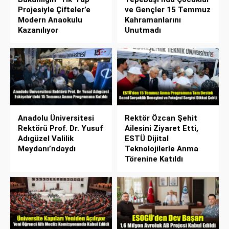
Projesiyle Çifteler’e
ve Gençler 15 Temmuz
Modern Anaokulu
Kahramanlarını
Kazanılıyor
Unutmadı
Anadolu Üniversitesi
Rektör Özcan Şehit
Rektörü Prof. Dr. Yusuf
Ailesini Ziyaret Etti,
Adıgüzel Valilik
ESTÜ Dijital
Meydanı’ndaydı
Teknolojilerle Anma
Törenine Katıldı