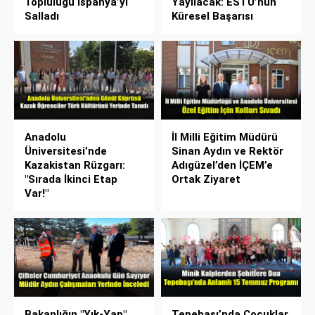
Topluluğu İspanya’yı
Yayılacak: ESTÜ’nün
Salladı
Küresel Başarısı
Anadolu
İl Milli Eğitim Müdürü
Üniversitesi’nde
Sinan Aydın ve Rektör
Kazakistan Rüzgarı:
Adıgüzel’den İÇEM’e
"Sırada İkinci Etap
Ortak Ziyaret
Var!"
Bakanlığın "Yık-Yap"
Tepebaşı’nda Çocuklar