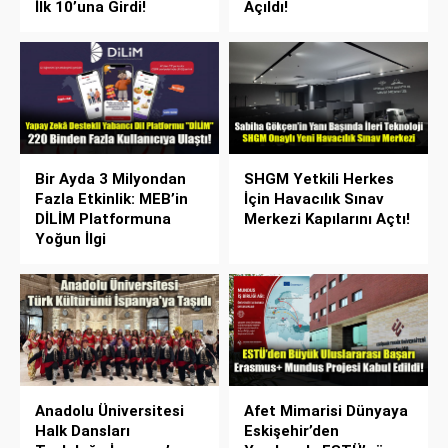
İlk 10’una Girdi!
Açıldı!
Bir Ayda 3 Milyondan
SHGM Yetkili Herkes
Fazla Etkinlik: MEB’in
İçin Havacılık Sınav
DİLİM Platformuna
Merkezi Kapılarını Açtı!
Yoğun İlgi
Anadolu Üniversitesi
Afet Mimarisi Dünyaya
Halk Dansları
Eskişehir’den