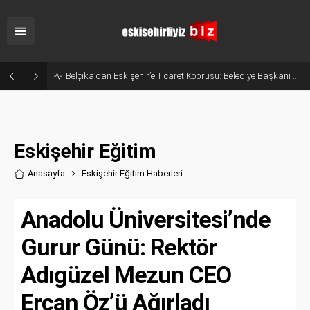
Eskişehir’in Gururu Elif Ertek Millî Takım Kampına Davet Edildi!
Eskişehir Eğitim
Anasayfa
Eskişehir Eğitim Haberler
i
Anadolu Üniversitesi’nde
Gurur Günü: Rektör
Adıgüzel Mezun CEO
Ercan Öz’ü Ağırladı