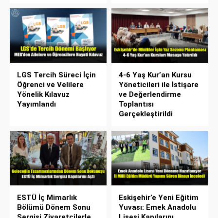
LGS Tercih Süreci İçin
4-6 Yaş Kur’an Kursu
Öğrenci ve Velilere
Yöneticileri ile İstişare
Yönelik Kılavuz
ve Değerlendirme
Yayımlandı
Toplantısı
Gerçekleştirildi
ESTÜ İç Mimarlık
Eskişehir’e Yeni Eğitim
Bölümü Dönem Sonu
Yuvası: Emek Anadolu
Sergisi Ziyaretçilerle
Lisesi Kapılarını