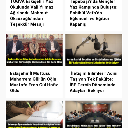
TÜGVA Eskişehir Yaz
Tepebaşı’nda Gençler
Okulunda Vali Yılmaz
Yaz Kampında Buluştu:
Ağırlandı: Mahmut
Sahibül Vefa’da
Öksüzoğlu’ndan
Eğlenceli ve Eğitici
Teşekkür Mesajı
Kapanış
Eskişehir İl Müftüsü
"İletişim Bilimleri" Adını
Muharrem Gül’ün Oğlu
Taşıyan Tek Fakülte:
Mustafa Eren Gül Hafız
İBF Tercih Döneminde
Oldu
Adayları Bekliyor