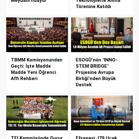
Meydanı’ndaydı
Teknolojilerle Anma
Törenine Katıldı
TBMM Komisyonundan
ESOGÜ’nün "INNO-
Geçti: İşte Madde
STEM BRIDGE"
Madde Yeni Öğrenci
Projesine Avrupa
Affı Rehberi
Birliği’nden Büyük
Destek
TEI Kampüsünde Gurur
Efsanevi J79 Uçak