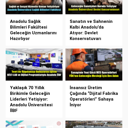
Anadolu Sağlık
Sanatın ve Sahnenin
Bilimleri Fakültesi
Kalbi Anadolu’da
Geleceğin Uzmanlarını
Atıyor: Devlet
Hazırlıyor
Konservatuvarı
Yaklaşık 70 Yıllık
İnsansız Üretim
Birikimle Geleceğin
Çağında “Dijital Fabrika
Liderleri Yetişiyor:
Operatörleri” Sahaya
Anadolu Üniversitesi
İniyor
İİBF