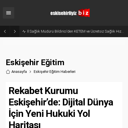
Hani Eskişehir Kaleydi? Yeni Parti’ye Geçişte Hesaplar Tutmadı!
Eskişehir Eğitim
Anasayfa
Eskişehir Eğitim Haberler
i
Rekabet Kurumu
Eskişehir’de: Dijital Dünya
İçin Yeni Hukuki Yol
Haritası