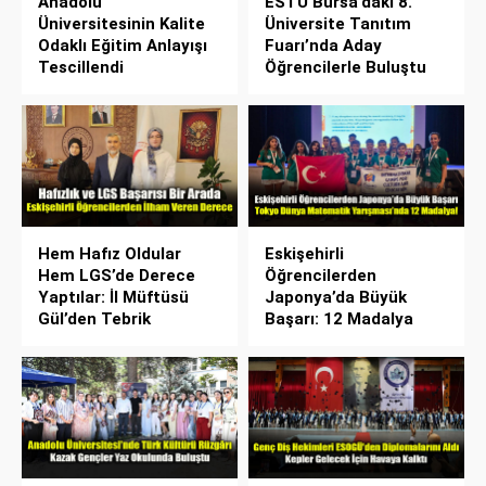
Anadolu
ESTÜ Bursa’daki 8.
Üniversitesinin Kalite
Üniversite Tanıtım
Odaklı Eğitim Anlayışı
Fuarı’nda Aday
Tescillendi
Öğrencilerle Buluştu
Hem Hafız Oldular
Eskişehirli
Hem LGS’de Derece
Öğrencilerden
Yaptılar: İl Müftüsü
Japonya’da Büyük
Gül’den Tebrik
Başarı: 12 Madalya