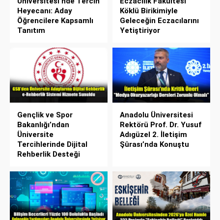
Üniversitesi’nde Tercih
Eczacılık Fakültesi
Heyecanı: Aday
Köklü Birikimiyle
Öğrencilere Kapsamlı
Geleceğin Eczacılarını
Tanıtım
Yetiştiriyor
Gençlik ve Spor
Anadolu Üniversitesi
Bakanlığı’ndan
Rektörü Prof. Dr. Yusuf
Üniversite
Adıgüzel 2. İletişim
Tercihlerinde Dijital
Şûrası’nda Konuştu
Rehberlik Desteği