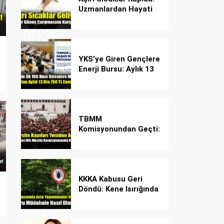
Uzmanlardan Hayati
Güneş Çarpması
Uyarısı!
YKS’ye Giren Gençlere
Enerji Bursu: Aylık 13
Bin 750 TL Başarı
Desteği!
TBMM
Komisyonundan Geçti:
İşte Madde Madde
Yeni Öğrenci Affı
Rehberi
KKKA Kabusu Geri
Döndü: Kene Isırığında
İlk Müdahale Hayat
Kurtarıyor!