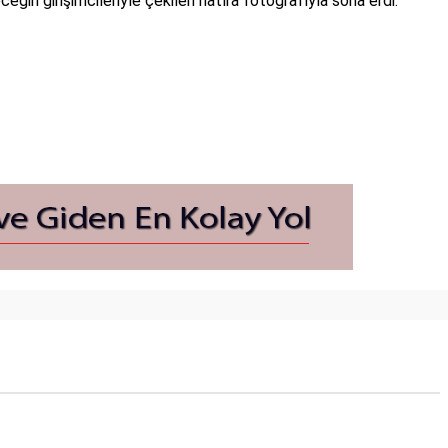
ceğin girişimcileriyle çekilen hatıra fotoğrafıyla sona erdi.