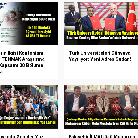
in İlgisi Kontenjanı
Türk Üniversiteleri Dünyaya
ı: TENMAK Araştırma
Yayılıyor: Yeni Adres Sudan!
 Kapsamı 38 Bölüme
dı
şı’nda Gençler Yaz
Eskişehir İl Müftüsü Muharrem