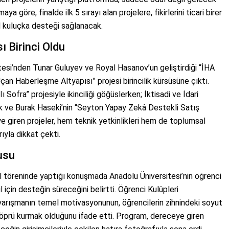
 göre, finalde ilk 5 sırayı alan projelere, fikirlerini ticari birer
l kuluçka desteği sağlanacak.
 Birinci Oldu
esi’nden Tunar Guluyev ve Royal Hasanov’un geliştirdiği “İHA
an Haberleşme Altyapısı” projesi birincilik kürsüsüne çıktı.
ı Sofra” projesiyle ikinciliği göğüslerken; İktisadi ve İdari
lik ve Burak Haseki’nin “Seyton Yapay Zekâ Destekli Satış
 giren projeler, hem teknik yetkinlikleri hem de toplumsal
ıyla dikkat çekti.
usu
l töreninde yaptığı konuşmada Anadolu Üniversitesi’nin öğrenci
l için desteğin süreceğini belirtti. Öğrenci Kulüpleri
yarışmanın temel motivasyonunun, öğrencilerin zihnindeki soyut
köprü kurmak olduğunu ifade etti. Program, dereceye giren