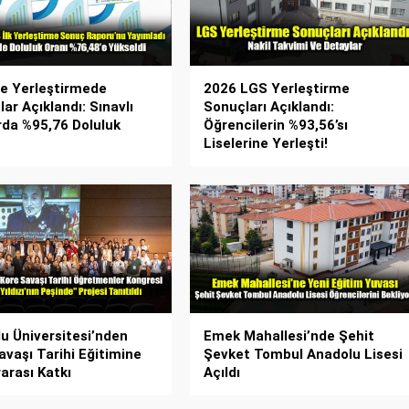
re Yerleştirmede
2026 LGS Yerleştirme
ar Açıklandı: Sınavlı
Sonuçları Açıklandı:
rda %95,76 Doluluk
Öğrencilerin %93,56’sı
Liselerine Yerleşti!
u Üniversitesi’nden
Emek Mahallesi’nde Şehit
avaşı Tarihi Eğitimine
Şevket Tombul Anadolu Lisesi
rarası Katkı
Açıldı