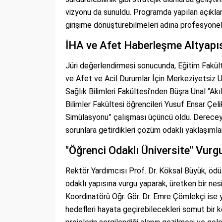
vizyonu da sunuldu. Programda yapılan açıklamaya
girişime dönüştürebilmeleri adına profesyone
İHA ve Afet Haberleşme Altyapısı
Jüri değerlendirmesi sonucunda, Eğitim Fakült
ve Afet ve Acil Durumlar İçin Merkeziyetsiz Uç
Sağlık Bilimleri Fakültesi’nden Büşra Ünal “Akıll
Bilimler Fakültesi öğrencileri Yusuf Ensar Çe
Simülasyonu” çalışması üçüncü oldu. Dereceye
sorunlara getirdikleri çözüm odaklı yaklaşımlar
"Öğrenci Odaklı Üniversite" Vurg
Rektör Yardımcısı Prof. Dr. Köksal Büyük, ödü
odaklı yapısına vurgu yaparak, üretken bir nesi
Koordinatörü Öğr. Gör. Dr. Emre Çömlekçi ise 
hedefleri hayata geçirebilecekleri somut bir 