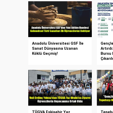
Anadolu Üniversitesi GSF İle
Gençler
Sanat Dünyasına Uzanan
Artırd
Köklü Geçmiş!
Bursu
Çıkarıl
TÜGVA Eskişehir Yaz
Tepeba