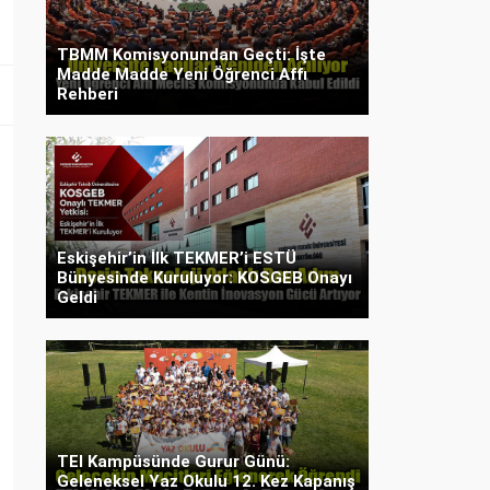
TBMM Komisyonundan Geçti: İşte
Madde Madde Yeni Öğrenci Affı
Rehberi
Eskişehir’in İlk TEKMER’i ESTÜ
Bünyesinde Kuruluyor: KOSGEB Onayı
Geldi
TEI Kampüsünde Gurur Günü:
Geleneksel Yaz Okulu 12. Kez Kapanış