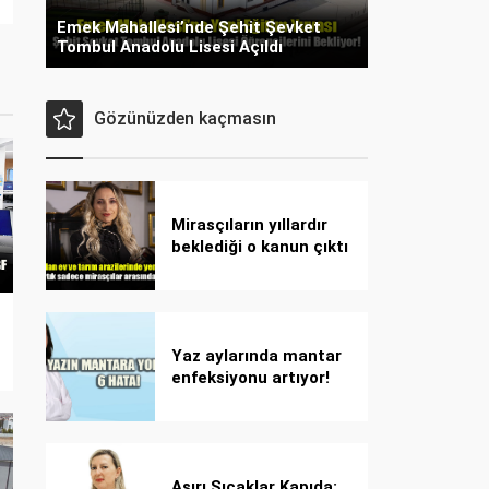
Emek Mahallesi’nde Şehit Şevket
Tombul Anadolu Lisesi Açıldı
Gözünüzden kaçmasın
Mirasçıların yıllardır
beklediği o kanun çıktı
Yaz aylarında mantar
enfeksiyonu artıyor!
Dikkat! Kolay
bulaşıyor, hızla
yayılıyor!
Aşırı Sıcaklar Kapıda: