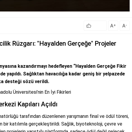
A
A
+
-
cilik Rüzgarı: "Hayalden Gerçeğe" Projeler
ş dünyasına kazandırmayı hedefleyen “Hayalden Gerçeğe Fikir
de yapıldı. Sağlıktan havacılığa kadar geniş bir yelpazede
ka desteği sözü verildi.
lu Üniversitesi’nin En İyi Fikirleri
rkezi Kapıları Açıldı
natörlüğü tarafından düzenlenen yarışmanın final ve ödül töreni,
r katılımla gerçekleştirildi. Sağlık, biyoteknoloji, çevre ve
tirilen projelerin yarıştığı platformda, sadece ödül değil gelecek