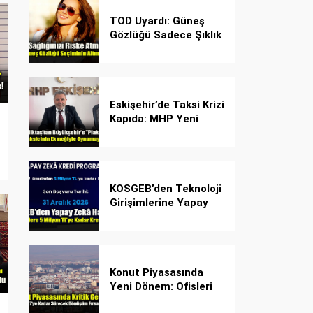
TOD Uyardı: Güneş
Gözlüğü Sadece Şıklık
Değil, Göz İçin Kalkan!
Eskişehir’de Taksi Krizi
Kapıda: MHP Yeni
Plaka Planına Karşı
Çözüm Önerdi
KOSGEB’den Teknoloji
Girişimlerine Yapay
Zekâ Kredi Programı
Konut Piyasasında
Yeni Dönem: Ofisleri
Konuta Dönüştürmek