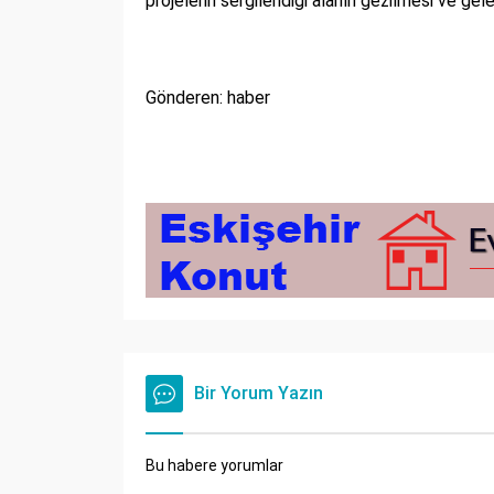
projelerin sergilendiği alanın gezilmesi ve gele
Gönderen: haber
Bir Yorum Yazın
Bu habere yorumlar