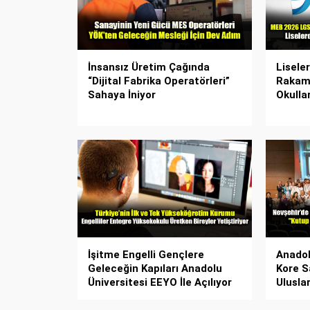
İnsansız Üretim Çağında
Lisele
“Dijital Fabrika Operatörleri”
Rakaml
Sahaya İniyor
Okulla
İşitme Engelli Gençlere
Anadol
Geleceğin Kapıları Anadolu
Kore S
Üniversitesi EEYO İle Açılıyor
Ulusla