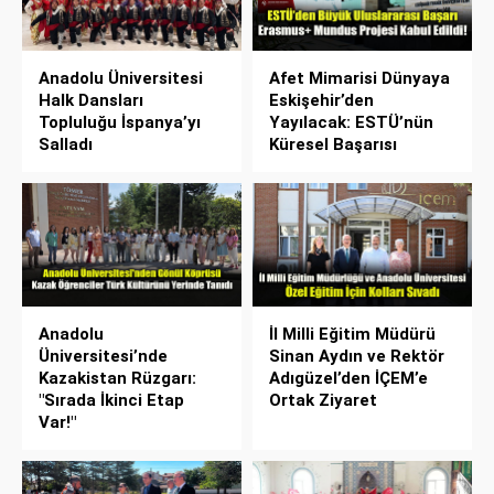
Anadolu Üniversitesi
Afet Mimarisi Dünyaya
Halk Dansları
Eskişehir’den
Topluluğu İspanya’yı
Yayılacak: ESTÜ’nün
Salladı
Küresel Başarısı
Anadolu
İl Milli Eğitim Müdürü
Üniversitesi’nde
Sinan Aydın ve Rektör
Kazakistan Rüzgarı:
Adıgüzel’den İÇEM’e
"Sırada İkinci Etap
Ortak Ziyaret
Var!"