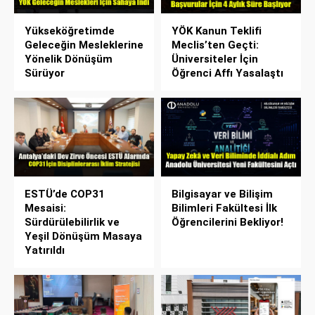
Yükseköğretimde
YÖK Kanun Teklifi
Geleceğin Mesleklerine
Meclis’ten Geçti:
Yönelik Dönüşüm
Üniversiteler İçin
Sürüyor
Öğrenci Affı Yasalaştı
ESTÜ’de COP31
Bilgisayar ve Bilişim
Mesaisi:
Bilimleri Fakültesi İlk
Sürdürülebilirlik ve
Öğrencilerini Bekliyor!
Yeşil Dönüşüm Masaya
Yatırıldı