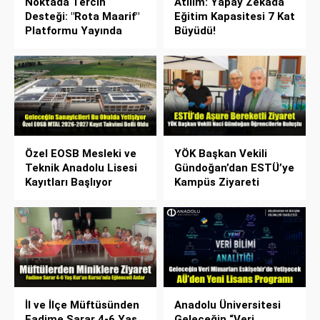
Noktada Tercih
Atılım: Yapay Zekâda
Desteği: "Rota Maarif"
Eğitim Kapasitesi 7 Kat
Platformu Yayında
Büyüdü!
Özel EOSB Mesleki ve
YÖK Başkan Vekili
Teknik Anadolu Lisesi
Gündoğan’dan ESTÜ’ye
Kayıtları Başlıyor
Kampüs Ziyareti
İl ve İlçe Müftüsünden
Anadolu Üniversitesi
Fadime Sarar 4-6 Yaş
Geleceğin “Veri