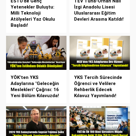
ESTÜ’de Genç
TEV Tuna-Orhan Nail
Yetenekler Buluştu:
İzgi Anadolu Lisesi
Milli Teknoloji
Uluslararası Eğitim
Atölyeleri Yaz Okulu
Devleri Arasına Katıldı!
Başladı!
YÖK’ten YKS
YKS Tercih Sürecinde
Adaylarına "Geleceğin
Öğrenci ve Velilere
Meslekleri" Çağrısı: 16
Rehberlik Edecek
Yeni Bölüm Kılavuzda!
Kılavuz Yayımlandı!