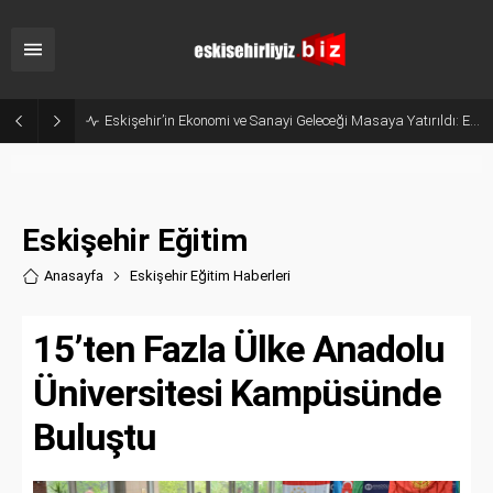
Belçika’dan Eskişehir’e Ticaret Köprüsü: Belediye Başkanı Emir Kır MÜSİAD’ı Ziyaret Etti
Eskişehir Eğitim
Anasayfa
Eskişehir Eğitim Haberler
i
15’ten Fazla Ülke Anadolu
Üniversitesi Kampüsünde
Buluştu