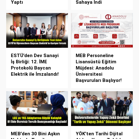
Yaptı
Sahaya İndi
ESTÜ’den Dev Sanayi
MEB Personeline
İş Birliği: 12. İME
Lisansüstü Eğitim
Protokolü Baycan
Müjdesi: Anadolu
Elektrik ile İmzalandı!
Üniversitesi
Başvuruları Başlıyor!
MEB’den 30 Bini Aşkın
YÖK’ten Tarihi Dijital