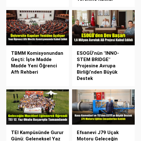
TBMM Komisyonundan
ESOGÜ’nün "INNO-
Geçti: İşte Madde
STEM BRIDGE"
Madde Yeni Öğrenci
Projesine Avrupa
Affı Rehberi
Birliği’nden Büyük
Destek
TEI Kampüsünde Gurur
Efsanevi J79 Uçak
Günü: Geleneksel Yaz
Motoru Geleceğin