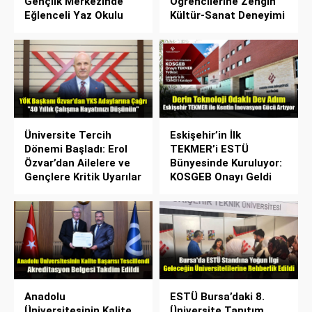
Gençlik Merkezinde
Öğrencilerine Zengin
Eğlenceli Yaz Okulu
Kültür-Sanat Deneyimi
Üniversite Tercih
Eskişehir’in İlk
Dönemi Başladı: Erol
TEKMER’i ESTÜ
Özvar’dan Ailelere ve
Bünyesinde Kuruluyor:
Gençlere Kritik Uyarılar
KOSGEB Onayı Geldi
Anadolu
ESTÜ Bursa’daki 8.
Üniversitesinin Kalite
Üniversite Tanıtım