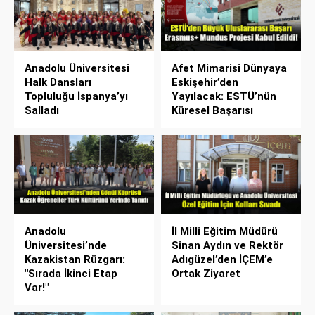
Anadolu Üniversitesi
Afet Mimarisi Dünyaya
Halk Dansları
Eskişehir’den
Topluluğu İspanya’yı
Yayılacak: ESTÜ’nün
Salladı
Küresel Başarısı
Anadolu
İl Milli Eğitim Müdürü
Üniversitesi’nde
Sinan Aydın ve Rektör
Kazakistan Rüzgarı:
Adıgüzel’den İÇEM’e
"Sırada İkinci Etap
Ortak Ziyaret
Var!"