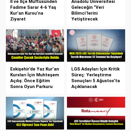
İl ve İlçe Müftüsünden
Anadolu Üniversitesi
Fadime Sarar 4-6 Yaş
Geleceğin “Veri
Kur’an Kursu’na
Bilimci"lerini
Ziyaret
Yetiştirecek
Eskişehir’de Yaz Kur’an
LGS Adayları İçin Kritik
Kursları İçin Muhteşem
Süreç: Yerleştirme
Açılış: Önce Eğitim
Sonuçları 5 Ağustos’ta
Sonra Oyun Parkuru
Açıklanacak