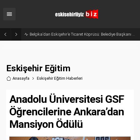
Belçika’dan Eskişehir’e Ticaret Köprüsü: Belediye Başkanı Emir Kır MÜSİAD’ı Ziyaret Etti
Eskişehir Eğitim
Anasayfa
Eskişehir Eğitim Haberler
i
Anadolu Üniversitesi GSF
Öğrencilerine Ankara’dan
Mansiyon Ödülü