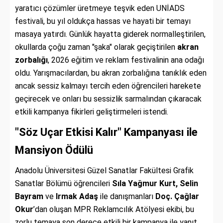
yaratıcı çözümler üretmeye teşvik eden UNİADS
festivali, bu yıl oldukça hassas ve hayati bir temayı
masaya yatırdı. Günlük hayatta giderek normalleştirilen,
okullarda çoğu zaman "şaka" olarak geçiştirilen
akran
zorbalığı
, 2026 eğitim ve reklam festivalinin ana odağı
oldu. Yarışmacılardan, bu akran zorbalığına tanıklık eden
ancak sessiz kalmayı tercih eden öğrencileri harekete
geçirecek ve onları bu sessizlik sarmalından çıkaracak
etkili kampanya fikirleri geliştirmeleri istendi.
"Söz Uçar Etkisi Kalır" Kampanyası ile
Mansiyon Ödülü
Anadolu Üniversitesi Güzel Sanatlar Fakültesi Grafik
Sanatlar Bölümü öğrencileri
Sıla Yağmur Kurt, Selin
Bayram
ve
Irmak Adaş
ile danışmanları
Doç. Çağlar
Okur
’dan oluşan MPR Reklamcılık Atölyesi ekibi, bu
zorlu temaya son derece etkili bir kampanya ile yanıt