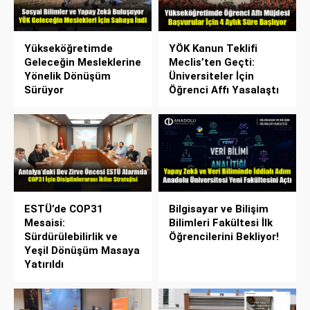
Yükseköğretimde
YÖK Kanun Teklifi
Geleceğin Mesleklerine
Meclis’ten Geçti:
Yönelik Dönüşüm
Üniversiteler İçin
Sürüyor
Öğrenci Affı Yasalaştı
ESTÜ’de COP31
Bilgisayar ve Bilişim
Mesaisi:
Bilimleri Fakültesi İlk
Sürdürülebilirlik ve
Öğrencilerini Bekliyor!
Yeşil Dönüşüm Masaya
Yatırıldı