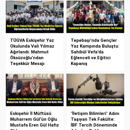
TÜGVA Eskişehir Yaz
Tepebaşı’nda Gençler
Okulunda Vali Yılmaz
Yaz Kampında Buluştu:
Ağırlandı: Mahmut
Sahibül Vefa’da
Öksüzoğlu’ndan
Eğlenceli ve Eğitici
Teşekkür Mesajı
Kapanış
Eskişehir İl Müftüsü
"İletişim Bilimleri" Adını
Muharrem Gül’ün Oğlu
Taşıyan Tek Fakülte:
Mustafa Eren Gül Hafız
İBF Tercih Döneminde