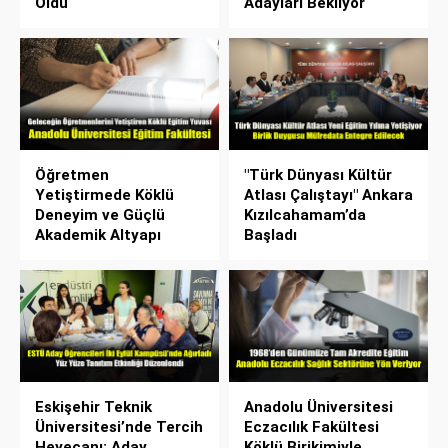
Oldu
Adayları Bekliyor
Öğretmen
"Türk Dünyası Kültür
Yetiştirmede Köklü
Atlası Çalıştayı" Ankara
Deneyim ve Güçlü
Kızılcahamam’da
Akademik Altyapı
Başladı
Eskişehir Teknik
Anadolu Üniversitesi
Üniversitesi’nde Tercih
Eczacılık Fakültesi
Heyecanı: Aday
Köklü Birikimiyle