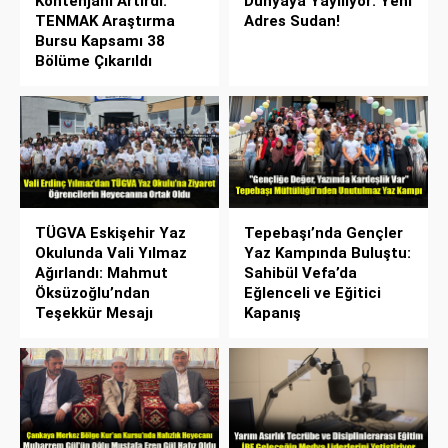
Kontenjanı Artırdı:
Dünyaya Yayılıyor: Yeni
TENMAK Araştırma
Adres Sudan!
Bursu Kapsamı 38
Bölüme Çıkarıldı
TÜGVA Eskişehir Yaz
Tepebaşı’nda Gençler
Okulunda Vali Yılmaz
Yaz Kampında Buluştu:
Ağırlandı: Mahmut
Sahibül Vefa’da
Öksüzoğlu’ndan
Eğlenceli ve Eğitici
Teşekkür Mesajı
Kapanış