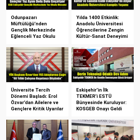
Odunpazarı
Yılda 1400 Etkinlik:
Müftülüğü’nden
Anadolu Üniversitesi
Gençlik Merkezinde
Öğrencilerine Zengin
Eğlenceli Yaz Okulu
Kültür-Sanat Deneyimi
Üniversite Tercih
Eskişehir’in İlk
Dönemi Başladı: Erol
TEKMER’i ESTÜ
Özvar’dan Ailelere ve
Bünyesinde Kuruluyor:
Gençlere Kritik Uyarılar
KOSGEB Onayı Geldi