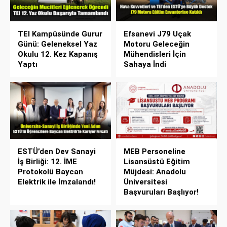
TEI Kampüsünde Gurur
Efsanevi J79 Uçak
Günü: Geleneksel Yaz
Motoru Geleceğin
Okulu 12. Kez Kapanış
Mühendisleri İçin
Yaptı
Sahaya İndi
ESTÜ’den Dev Sanayi
MEB Personeline
İş Birliği: 12. İME
Lisansüstü Eğitim
Protokolü Baycan
Müjdesi: Anadolu
Elektrik ile İmzalandı!
Üniversitesi
Başvuruları Başlıyor!