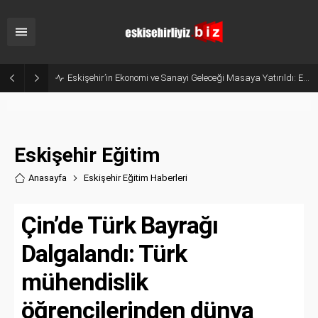
Belçika’dan Eskişehir’e Ticaret Köprüsü: Belediye Başkanı Emir Kır MÜSİAD’ı Ziyaret Etti
Eskişehir Eğitim
Anasayfa
Eskişehir Eğitim Haberler
i
Çin’de Türk Bayrağı
Dalgalandı: Türk
mühendislik
öğrencilerinden dünya