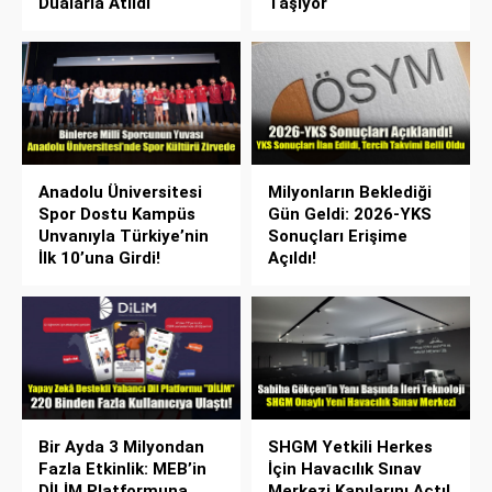
Dualarla Atıldı
Taşıyor
Anadolu Üniversitesi
Milyonların Beklediği
Spor Dostu Kampüs
Gün Geldi: 2026-YKS
Unvanıyla Türkiye’nin
Sonuçları Erişime
İlk 10’una Girdi!
Açıldı!
Bir Ayda 3 Milyondan
SHGM Yetkili Herkes
Fazla Etkinlik: MEB’in
İçin Havacılık Sınav
DİLİM Platformuna
Merkezi Kapılarını Açtı!