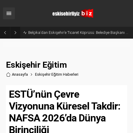
Eskişehir’in Gururu Elif Ertek Millî Takım Kampına Davet Edildi!
Eskişehir Eğitim
Anasayfa
Eskişehir Eğitim Haberler
i
ESTÜ’nün Çevre
Vizyonuna Küresel Takdir:
NAFSA 2026’da Dünya
Birinciliği