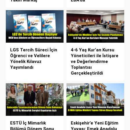
Yakın Markaj
EBA’da
LGS Tercih Süreci İçin
4-6 Yaş Kur’an Kursu
Öğrenci ve Velilere
Yöneticileri ile İstişare
Yönelik Kılavuz
ve Değerlendirme
Yayımlandı
Toplantısı
Gerçekleştirildi
ESTÜ İç Mimarlık
Eskişehir’e Yeni Eğitim
Bölümü Dönem Sonu
Yuvası: Emek Anadolu