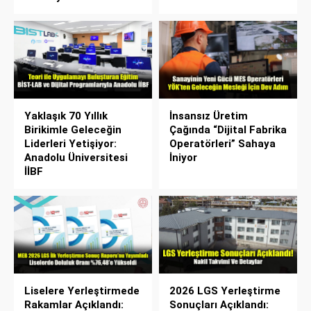
Yaklaşık 70 Yıllık
İnsansız Üretim
Birikimle Geleceğin
Çağında “Dijital Fabrika
Liderleri Yetişiyor:
Operatörleri” Sahaya
Anadolu Üniversitesi
İniyor
İİBF
Liselere Yerleştirmede
2026 LGS Yerleştirme
Rakamlar Açıklandı:
Sonuçları Açıklandı: