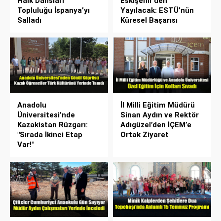
Halk Dansları
Eskişehir’den
Topluluğu İspanya’yı
Yayılacak: ESTÜ’nün
Salladı
Küresel Başarısı
Anadolu
İl Milli Eğitim Müdürü
Üniversitesi’nde
Sinan Aydın ve Rektör
Kazakistan Rüzgarı:
Adıgüzel’den İÇEM’e
"Sırada İkinci Etap
Ortak Ziyaret
Var!"