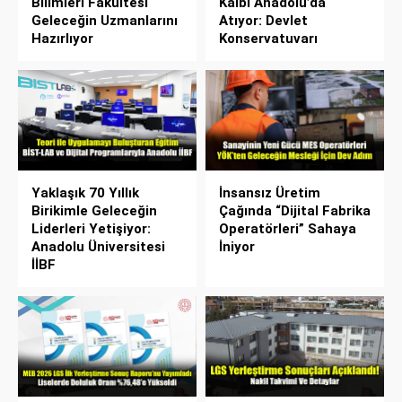
Bilimleri Fakültesi
Kalbi Anadolu’da
Geleceğin Uzmanlarını
Atıyor: Devlet
Hazırlıyor
Konservatuvarı
Yaklaşık 70 Yıllık
İnsansız Üretim
Birikimle Geleceğin
Çağında “Dijital Fabrika
Liderleri Yetişiyor:
Operatörleri” Sahaya
Anadolu Üniversitesi
İniyor
İİBF