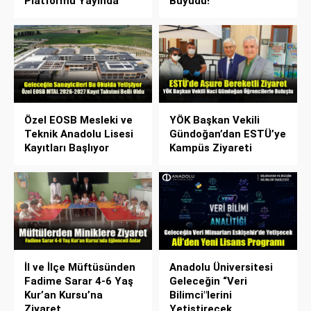
Platformu Yayında
Büyüdü!
Özel EOSB Mesleki ve
YÖK Başkan Vekili
Teknik Anadolu Lisesi
Gündoğan’dan ESTÜ’ye
Kayıtları Başlıyor
Kampüs Ziyareti
İl ve İlçe Müftüsünden
Anadolu Üniversitesi
Fadime Sarar 4-6 Yaş
Geleceğin “Veri
Kur’an Kursu’na
Bilimci"lerini
Ziyaret
Yetiştirecek