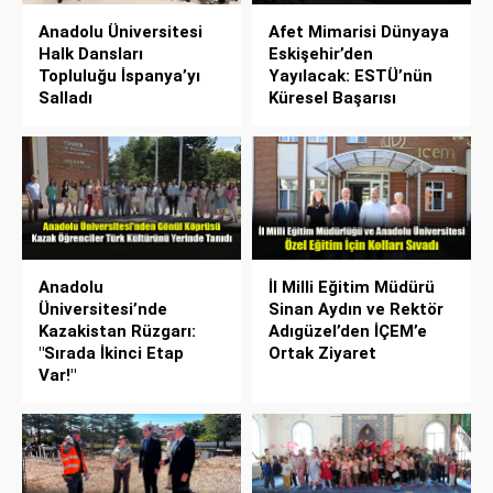
Anadolu Üniversitesi
Afet Mimarisi Dünyaya
Halk Dansları
Eskişehir’den
Topluluğu İspanya’yı
Yayılacak: ESTÜ’nün
Salladı
Küresel Başarısı
Anadolu
İl Milli Eğitim Müdürü
Üniversitesi’nde
Sinan Aydın ve Rektör
Kazakistan Rüzgarı:
Adıgüzel’den İÇEM’e
"Sırada İkinci Etap
Ortak Ziyaret
Var!"