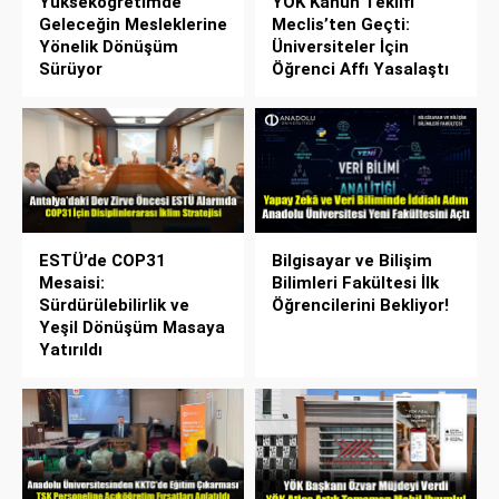
Yükseköğretimde
YÖK Kanun Teklifi
Geleceğin Mesleklerine
Meclis’ten Geçti:
Yönelik Dönüşüm
Üniversiteler İçin
Sürüyor
Öğrenci Affı Yasalaştı
ESTÜ’de COP31
Bilgisayar ve Bilişim
Mesaisi:
Bilimleri Fakültesi İlk
Sürdürülebilirlik ve
Öğrencilerini Bekliyor!
Yeşil Dönüşüm Masaya
Yatırıldı