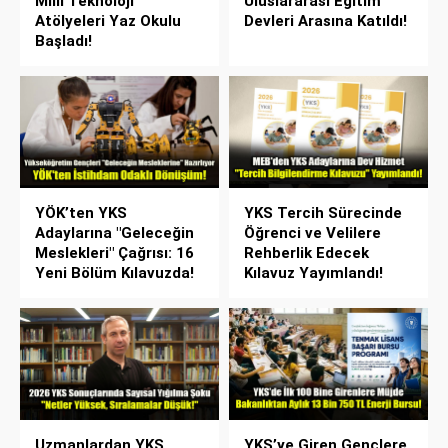
Milli Teknoloji
Uluslararası Eğitim
Atölyeleri Yaz Okulu
Devleri Arasına Katıldı!
Başladı!
YÖK’ten YKS
YKS Tercih Sürecinde
Adaylarına "Geleceğin
Öğrenci ve Velilere
Meslekleri" Çağrısı: 16
Rehberlik Edecek
Yeni Bölüm Kılavuzda!
Kılavuz Yayımlandı!
Uzmanlardan YKS
YKS’ye Giren Gençlere