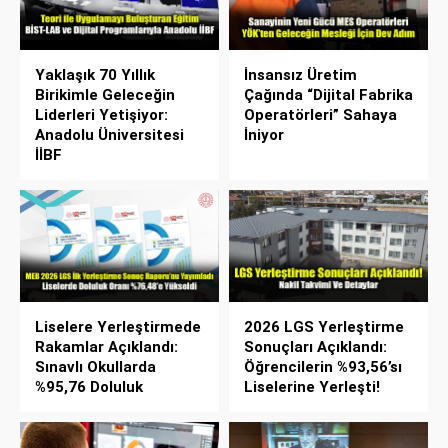
Yaklaşık 70 Yıllık
İnsansız Üretim
Birikimle Geleceğin
Çağında “Dijital Fabrika
Liderleri Yetişiyor:
Operatörleri” Sahaya
Anadolu Üniversitesi
İniyor
İİBF
Liselere Yerleştirmede
2026 LGS Yerleştirme
Rakamlar Açıklandı:
Sonuçları Açıklandı:
Sınavlı Okullarda
Öğrencilerin %93,56’sı
%95,76 Doluluk
Liselerine Yerleşti!