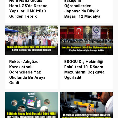
Hem Hafız Oldular
Eskişehirli
Hem LGS’de Derece
Öğrencilerden
Yaptılar: İl Müftüsü
Japonya’da Büyük
Gül’den Tebrik
Başarı: 12 Madalya
Rektör Adıgüzel
ESOGÜ Diş Hekimliği
Kazakistanlı
Fakültesi 10. Dönem
Öğrencilerle Yaz
Mezunlarını Coşkuyla
Okulunda Bir Araya
Uğurladı!
Geldi