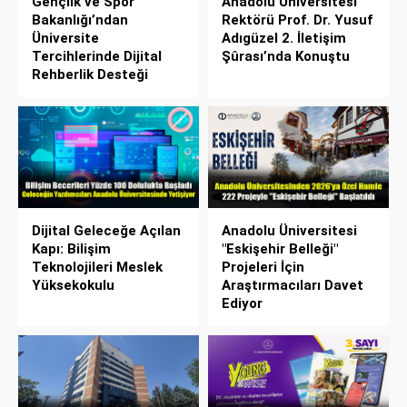
Gençlik ve Spor
Anadolu Üniversitesi
Bakanlığı’ndan
Rektörü Prof. Dr. Yusuf
Üniversite
Adıgüzel 2. İletişim
Tercihlerinde Dijital
Şûrası’nda Konuştu
Rehberlik Desteği
Dijital Geleceğe Açılan
Anadolu Üniversitesi
Kapı: Bilişim
"Eskişehir Belleği"
Teknolojileri Meslek
Projeleri İçin
Yüksekokulu
Araştırmacıları Davet
Ediyor