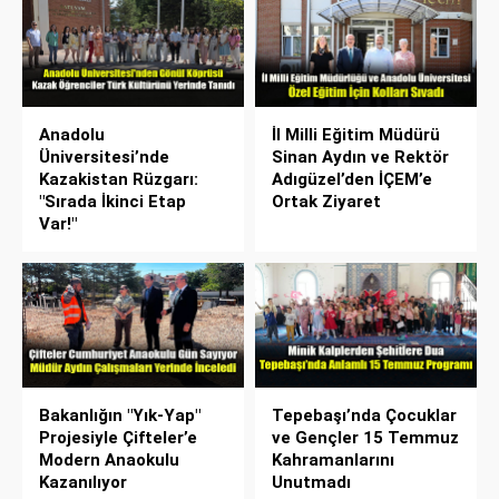
Anadolu
İl Milli Eğitim Müdürü
Üniversitesi’nde
Sinan Aydın ve Rektör
Kazakistan Rüzgarı:
Adıgüzel’den İÇEM’e
"Sırada İkinci Etap
Ortak Ziyaret
Var!"
Bakanlığın "Yık-Yap"
Tepebaşı’nda Çocuklar
Projesiyle Çifteler’e
ve Gençler 15 Temmuz
Modern Anaokulu
Kahramanlarını
Kazanılıyor
Unutmadı