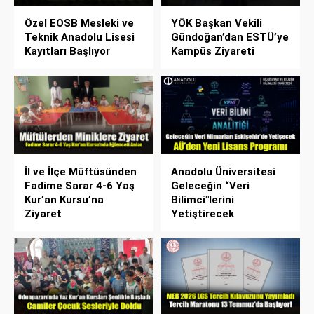
Özel EOSB Mesleki ve
YÖK Başkan Vekili
Teknik Anadolu Lisesi
Gündoğan’dan ESTÜ’ye
Kayıtları Başlıyor
Kampüs Ziyareti
İl ve İlçe Müftüsünden
Anadolu Üniversitesi
Fadime Sarar 4-6 Yaş
Geleceğin “Veri
Kur’an Kursu’na
Bilimci"lerini
Ziyaret
Yetiştirecek