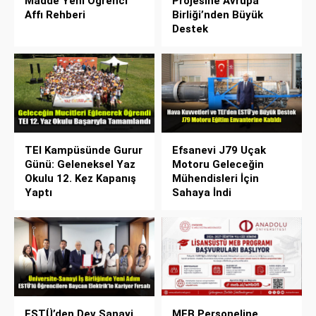
Madde Yeni Öğrenci
Projesine Avrupa
Affı Rehberi
Birliği’nden Büyük
Destek
TEI Kampüsünde Gurur
Efsanevi J79 Uçak
Günü: Geleneksel Yaz
Motoru Geleceğin
Okulu 12. Kez Kapanış
Mühendisleri İçin
Yaptı
Sahaya İndi
ESTÜ’den Dev Sanayi
MEB Personeline