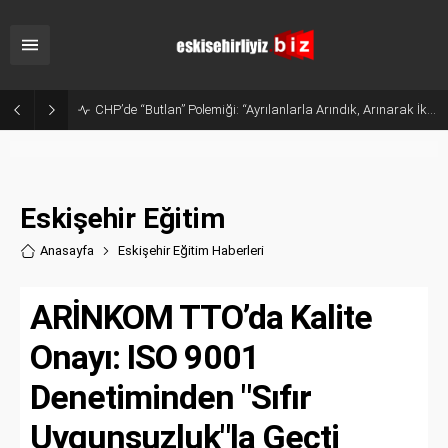
Sanayide Altyapı ve Temizlik Tepkisi: Gürhan Albayrak Küçük Sanayi Esnafını Ziyaret Etti
Eskişehir Eğitim
Anasayfa
Eskişehir Eğitim Haberler
i
ARİNKOM TTO’da Kalite
Onayı: ISO 9001
Denetiminden "Sıfır
Uygunsuzluk"la Geçti