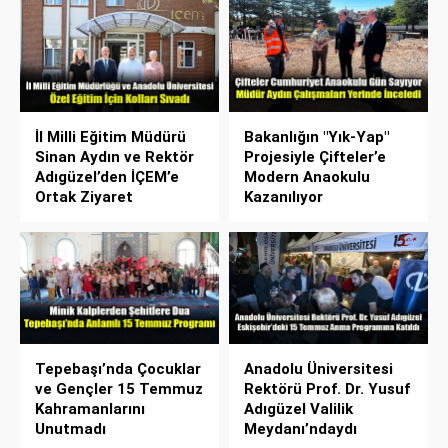
İl Milli Eğitim Müdürü
Bakanlığın "Yık-Yap"
Sinan Aydın ve Rektör
Projesiyle Çifteler’e
Adıgüzel’den İÇEM’e
Modern Anaokulu
Ortak Ziyaret
Kazanılıyor
Tepebaşı’nda Çocuklar
Anadolu Üniversitesi
ve Gençler 15 Temmuz
Rektörü Prof. Dr. Yusuf
Kahramanlarını
Adıgüzel Valilik
Unutmadı
Meydanı’ndaydı