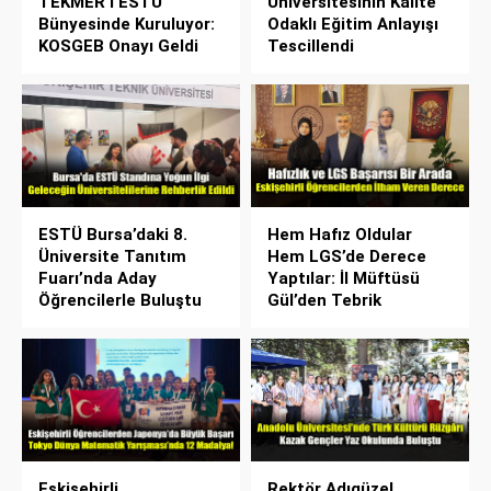
TEKMER’i ESTÜ
Üniversitesinin Kalite
Bünyesinde Kuruluyor:
Odaklı Eğitim Anlayışı
KOSGEB Onayı Geldi
Tescillendi
ESTÜ Bursa’daki 8.
Hem Hafız Oldular
Üniversite Tanıtım
Hem LGS’de Derece
Fuarı’nda Aday
Yaptılar: İl Müftüsü
Öğrencilerle Buluştu
Gül’den Tebrik
Eskişehirli
Rektör Adıgüzel