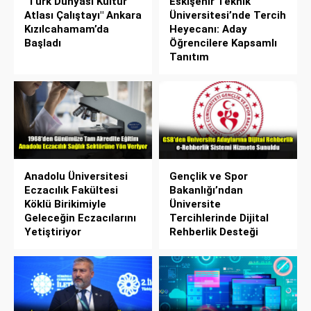
"Türk Dünyası Kültür
Eskişehir Teknik
Atlası Çalıştayı" Ankara
Üniversitesi’nde Tercih
Kızılcahamam’da
Heyecanı: Aday
Başladı
Öğrencilere Kapsamlı
Tanıtım
Anadolu Üniversitesi
Gençlik ve Spor
Eczacılık Fakültesi
Bakanlığı’ndan
Köklü Birikimiyle
Üniversite
Geleceğin Eczacılarını
Tercihlerinde Dijital
Yetiştiriyor
Rehberlik Desteği