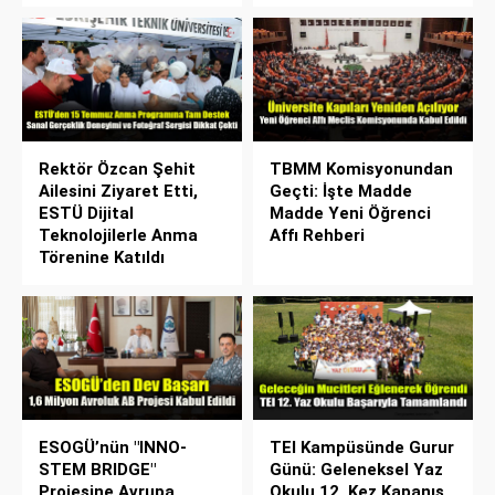
Rektör Özcan Şehit
TBMM Komisyonundan
Ailesini Ziyaret Etti,
Geçti: İşte Madde
ESTÜ Dijital
Madde Yeni Öğrenci
Teknolojilerle Anma
Affı Rehberi
Törenine Katıldı
ESOGÜ’nün "INNO-
TEI Kampüsünde Gurur
STEM BRIDGE"
Günü: Geleneksel Yaz
Projesine Avrupa
Okulu 12. Kez Kapanış