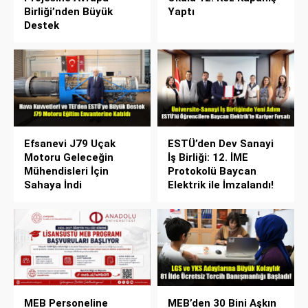
Birliği’nden Büyük
Yaptı
Destek
Efsanevi J79 Uçak
ESTÜ’den Dev Sanayi
Motoru Geleceğin
İş Birliği: 12. İME
Mühendisleri İçin
Protokolü Baycan
Sahaya İndi
Elektrik ile İmzalandı!
MEB Personeline
MEB’den 30 Bini Aşkın