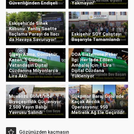
Güvenliğinden Endişeli
Yakmayın!"
Eskişehir’de Sinek
Kabusu: Yanlış Saatte
İlaçlama Parayı da İlacı
Eskişehir SOY Çalıştayı
da Havaya Savuruyor!
Başarıyla Tamamlandı
Şişeyi Atma, Dönüştür,
DOA Sistemine Rekor
Kazan: 5 Günde
İlgi: Her İade Edilen
Vatandaşın Dijital
Ambalaj İçin 1 Lira
Cüzdanına Milyonlarca
Dijital Cüzdana
Lira Aktı
Yükleniyor
Musaözü Göleti’nde
Gökpınar Baraj Gölü’nde
Biyoçeşitlilik Güçleniyor:
Kaçak Avcılık
2.500 Yayın Balığı
Operasyonu: 950
Yavrusu Salındı
Metrelik Ağ Ele Geçirildi!
Gözünüzden kaçmasın