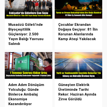
Musaözü Göleti’nde
Çocuklar Ekrandan
Biyoçeşitlilik
Doğaya Geçiyor: 81 İlin
Güçleniyor: 2.500
Korunan Alanlarında
Yayın Balığı Yavrusu
Kamp Ateşi Yakılacak
Salındı
Adım Adım Dönüşüm
Güneşten Elektrik
Yolculuğu: Günde
Üretiminde Tarihi
Binlerce Ambalaj
Rekor: Haziran Ayında
Ekonomiye
Zirve Görüldü
Kazandırılıyor