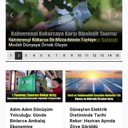
Kahverengi Kokarca İle Mücadelede Türkiye
Modeli Dünyaya Örnek Oluyor
M
1
2
3
4
5
6
7
8
9
10
11
12
13
14
15
Adım Adım Dönüşüm
Güneşten Elektrik
Yolculuğu: Günde
Üretiminde Tarihi
Binlerce Ambalaj
Rekor: Haziran Ayında
Ekonomiye
Zirve Görüldü