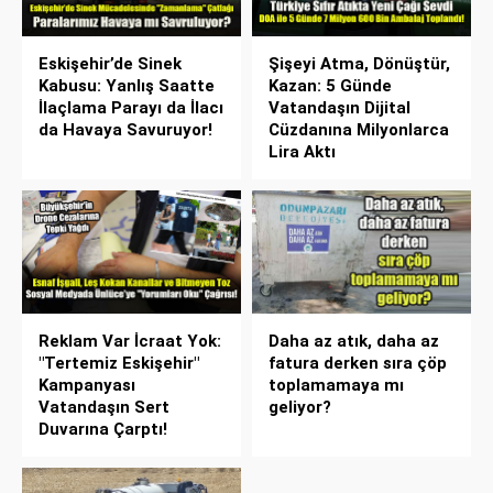
Eskişehir’de Sinek
Şişeyi Atma, Dönüştür,
Kabusu: Yanlış Saatte
Kazan: 5 Günde
İlaçlama Parayı da İlacı
Vatandaşın Dijital
da Havaya Savuruyor!
Cüzdanına Milyonlarca
Lira Aktı
Reklam Var İcraat Yok:
Daha az atık, daha az
"Tertemiz Eskişehir"
fatura derken sıra çöp
Kampanyası
toplamamaya mı
Vatandaşın Sert
geliyor?
Duvarına Çarptı!