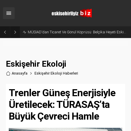
MÜSİAD’dan Ticaret Ve Gönül Köprüsü: Belçika Heyeti Eskişehir’de Ağırlandı
Eskişehir Ekoloji
Anasayfa
Eskişehir Ekoloji Haberler
i
Trenler Güneş Enerjisiyle
Üretilecek: TÜRASAŞ’ta
Büyük Çevreci Hamle