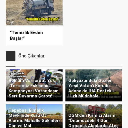
“Temizlik Evden
Başlar”
Öne Çıkanlar
Reklam Var İcraat Yok:
Gökyüzündeki Gözler
"Tertemiz Eskişehir"
Yeşil Vatan’ı Korudu:
Kampanyası Vatandaşın
Adana’da İHA Destekli
Sert Duvarına Çarptı!
Hızlı Müdahale
Tepebaşı Elmalık
Mevkiinde Kuru Ot
OGM’den Kırmızı Alarm:
Alarmı: Mahalle Sakinleri
"Önümüzdeki 4 Gün
Can ve Mal
Ormanlık Alanlarda Ateş