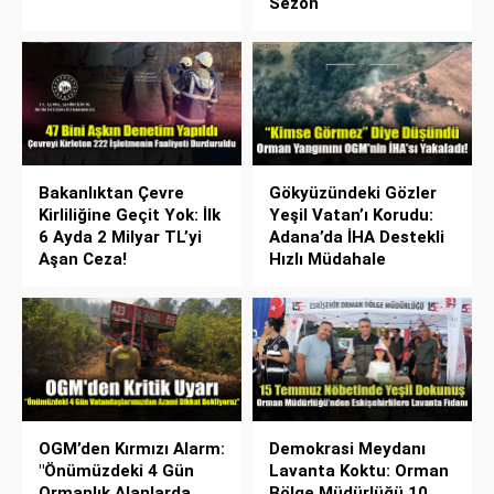
Sezon
Bakanlıktan Çevre
Gökyüzündeki Gözler
Kirliliğine Geçit Yok: İlk
Yeşil Vatan’ı Korudu:
6 Ayda 2 Milyar TL’yi
Adana’da İHA Destekli
Aşan Ceza!
Hızlı Müdahale
OGM’den Kırmızı Alarm:
Demokrasi Meydanı
"Önümüzdeki 4 Gün
Lavanta Koktu: Orman
Ormanlık Alanlarda
Bölge Müdürlüğü 10.