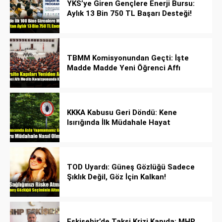
YKS’ye Giren Gençlere Enerji Bursu:
Aylık 13 Bin 750 TL Başarı Desteği!
TBMM Komisyonundan Geçti: İşte
Madde Madde Yeni Öğrenci Affı
Rehberi
KKKA Kabusu Geri Döndü: Kene
Isırığında İlk Müdahale Hayat
Kurtarıyor!
TOD Uyardı: Güneş Gözlüğü Sadece
Şıklık Değil, Göz İçin Kalkan!
Eskişehir’de Taksi Krizi Kapıda: MHP