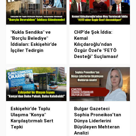
"Kukla Sendika" ve
CHP’de Şok İddia:
"Borçlu Belediye"
Kemal
İddiaları: Eskişehir’de
Kılıçdaroğlu’ndan
İşçiler Tedirgin
Özgür Özel’e "FETÖ
Desteği" Suçlaması!
Eskişehir’de Toplu
Bulgar Gazeteci
Ulaşıma "Konya"
Sophia Proneikos’tan
Karşılaştırmalı Sert
Dünya Liderlerini
Tepki
Büyüleyen Mehteran
Analizi