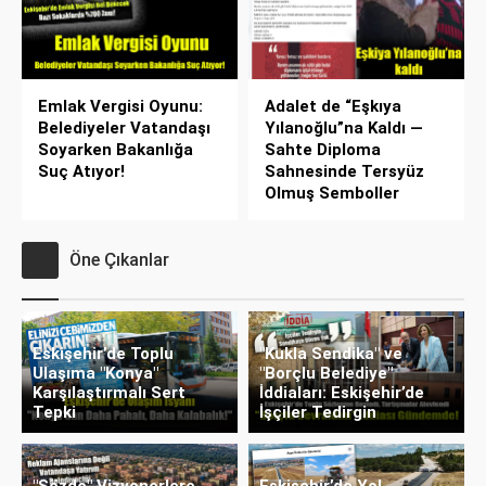
Emlak Vergisi Oyunu:
Adalet de “Eşkıya
Belediyeler Vatandaşı
Yılanoğlu”na Kaldı —
Soyarken Bakanlığa
Sahte Diploma
Suç Atıyor!
Sahnesinde Tersyüz
Olmuş Semboller
Öne Çıkanlar
Eskişehir’de Toplu
"Kukla Sendika" ve
Ulaşıma "Konya"
"Borçlu Belediye"
Karşılaştırmalı Sert
İddiaları: Eskişehir’de
Tepki
İşçiler Tedirgin
"Sözde" Vizyonerlere
Eskişehir’de Yol