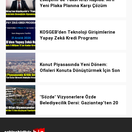
Yeni Plaka Planına Karşı Çözüm
Önerdi
KOSGEB’den Teknoloji Girişimlerine
Yapay Zekâ Kredi Programı
Konut Piyasasında Yeni Dönem:
Ofisleri Konuta Dönüştürmek İçin Son
Tarih 1 Temmuz 2027!
"Sözde" Vizyonerlere Özde
Belediyecilik Dersi: Gaziantep’ten 20
Bin Bahçeli Ev Hamlesi!