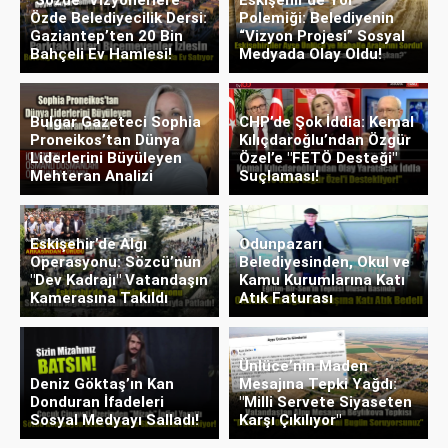
Özde Belediyecilik Dersi:
Polemiği: Belediyenin
Gaziantep’ten 20 Bin
“Vizyon Projesi” Sosyal
Bahçeli Ev Hamlesi!
Medyada Olay Oldu!
Bulgar Gazeteci Sophia
CHP’de Şok İddia: Kemal
Proneikos’tan Dünya
Kılıçdaroğlu’ndan Özgür
Liderlerini Büyüleyen
Özel’e "FETÖ Desteği"
Mehteran Analizi
Suçlaması!
Eskişehir’de Algı
Odunpazarı
Operasyonu: Sözcü’nün
Belediyesinden, Okul ve
"Dev Kadrajı" Vatandaşın
Kamu Kurumlarına Katı
Kamerasına Takıldı
Atık Faturası
Ünlüce’nin Maden
Deniz Göktaş’ın Kan
Mesajına Tepki Yağdı:
Donduran İfadeleri
"Milli Servete Siyaseten
Sosyal Medyayı Salladı!
Karşı Çıkılıyor"