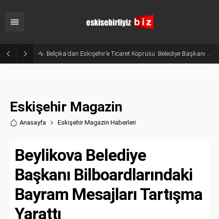
Belçika’dan Eskişehir’e Ticaret Köprüsü: Belediye Başkanı Emir Kır MÜSİAD’ı Ziyaret Etti
Eskişehir Magazin
Anasayfa
Eskişehir Magazin Haberler
i
Beylikova Belediye
Başkanı Bilboardlarındaki
Bayram Mesajları Tartışma
Yarattı