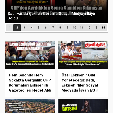
Şadırvanda Çekilen Görüntü Sosyal Medyayı İkiye
Ü
Böldü
S
1
2
3
4
5
6
7
8
9
10
11
12
13
14
Hem Salonda Hem
Özel Eskişehir Gibi
Sokakta Gerginlik: CHP
Yöneteceğiz Dedi,
Korumaları Eskişehirli
Eskişehirliler Sosyal
Gazetecileri Hedef Aldı
Medyada İsyan Etti!