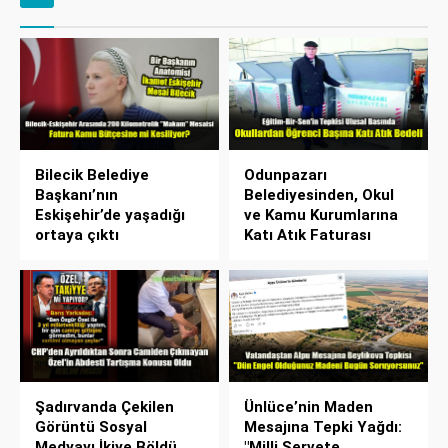
Bilecik Belediye
Odunpazarı
Başkanı’nın
Belediyesinden, Okul
Eskişehir’de yaşadığı
ve Kamu Kurumlarına
ortaya çıktı
Katı Atık Faturası
Şadırvanda Çekilen
Ünlüce’nin Maden
Görüntü Sosyal
Mesajına Tepki Yağdı:
Medyayı İkiye Böldü
"Milli Servete