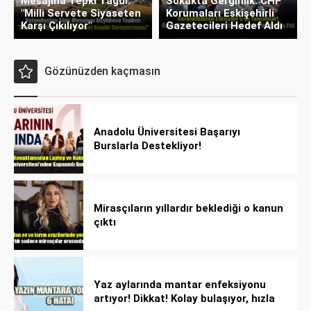
Mesajına Tepki Yağdı:
Sokakta Gerginlik: CHP
"Milli Servete Siyaseten
Korumaları Eskişehirli
Karşı Çıkılıyor"
Gazetecileri Hedef Aldı
Gözünüzden kaçmasın
Anadolu Üniversitesi Başarıyı
Burslarla Destekliyor!
Mirasçıların yıllardır beklediği o kanun
çıktı
Yaz aylarında mantar enfeksiyonu
artıyor! Dikkat! Kolay bulaşıyor, hızla