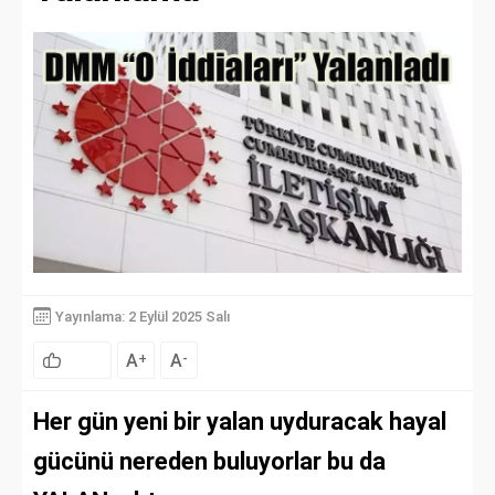
Yayınlama: 2 Eylül 2025 Salı
A
A
+
-
Her gün yeni bir yalan uyduracak hayal
gücünü nereden buluyorlar bu da