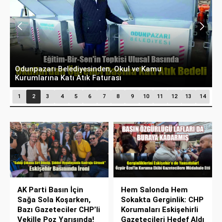
Odunpazarı Belediyesinden, Okul ve Kamu
Ş
Kurumlarına Katı Atık Faturası
B
1
2
3
4
5
6
7
8
9
10
11
12
13
14
AK Parti Basın İçin
Hem Salonda Hem
Sağa Sola Koşarken,
Sokakta Gerginlik: CHP
Bazı Gazeteciler CHP’li
Korumaları Eskişehirli
Vekille Poz Yarışında!
Gazetecileri Hedef Aldı