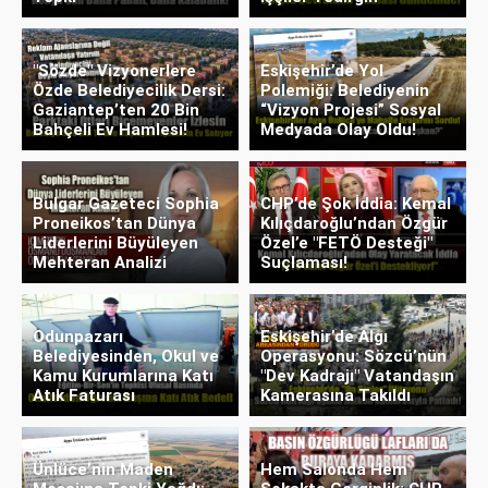
"Sözde" Vizyonerlere
Eskişehir’de Yol
Özde Belediyecilik Dersi:
Polemiği: Belediyenin
Gaziantep’ten 20 Bin
“Vizyon Projesi” Sosyal
Bahçeli Ev Hamlesi!
Medyada Olay Oldu!
Bulgar Gazeteci Sophia
CHP’de Şok İddia: Kemal
Proneikos’tan Dünya
Kılıçdaroğlu’ndan Özgür
Liderlerini Büyüleyen
Özel’e "FETÖ Desteği"
Mehteran Analizi
Suçlaması!
Odunpazarı
Eskişehir’de Algı
Belediyesinden, Okul ve
Operasyonu: Sözcü’nün
Kamu Kurumlarına Katı
"Dev Kadrajı" Vatandaşın
Atık Faturası
Kamerasına Takıldı
Ünlüce’nin Maden
Hem Salonda Hem