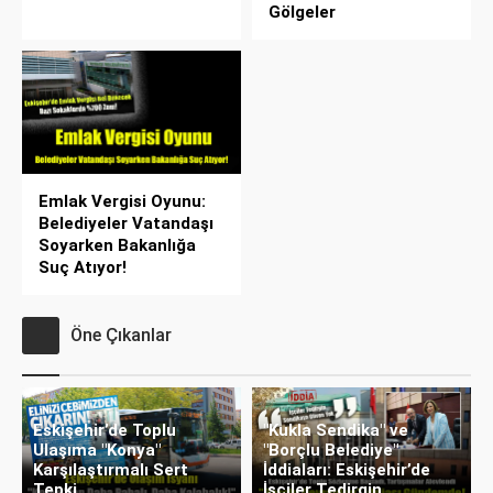
Gölgeler
Emlak Vergisi Oyunu:
Belediyeler Vatandaşı
Soyarken Bakanlığa
Suç Atıyor!
Öne Çıkanlar
Eskişehir’de Toplu
"Kukla Sendika" ve
Ulaşıma "Konya"
"Borçlu Belediye"
Karşılaştırmalı Sert
İddiaları: Eskişehir’de
Tepki
İşçiler Tedirgin