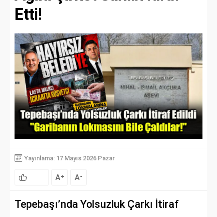
Etti!
Yayınlama: 17 Mayıs 2026 Pazar
A
A
+
-
Tepebaşı’nda Yolsuzluk Çarkı İtiraf