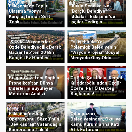
Eskişehir’de Toplu
"Kukla Sendika" ve
Ulaşıma "Konya"
"Borçlu Belediye"
Karşılaştırmalı Sert
İddiaları: Eskişehir’de
Tepki
İşçiler Tedirgin
"Sözde" Vizyonerlere
Eskişehir’de Yol
Özde Belediyecilik Dersi:
Polemiği: Belediyenin
Gaziantep’ten 20 Bin
“Vizyon Projesi” Sosyal
Bahçeli Ev Hamlesi!
Medyada Olay Oldu!
Bulgar Gazeteci Sophia
CHP’de Şok İddia: Kemal
Proneikos’tan Dünya
Kılıçdaroğlu’ndan Özgür
Liderlerini Büyüleyen
Özel’e "FETÖ Desteği"
Mehteran Analizi
Suçlaması!
Eskişehir’de Algı
Odunpazarı
Operasyonu: Sözcü’nün
Belediyesinden, Okul ve
"Dev Kadrajı" Vatandaşın
Kamu Kurumlarına Katı
Kamerasına Takıldı
Atık Faturası