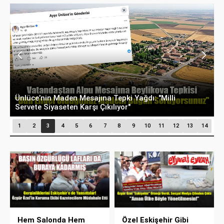
Ünlüce’nin Maden Mesajına Tepki Yağdı: "Milli
E
Servete Siyaseten Karşı Çıkılıyor"
P
1
2
3
4
5
6
7
8
9
10
11
12
13
14
Hem Salonda Hem
Özel Eskişehir Gibi