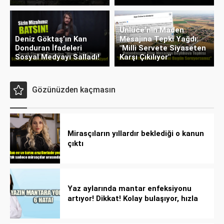
Ünlüce’nin Maden
Deniz Göktaş’ın Kan
Mesajına Tepki Yağdı:
Donduran İfadeleri
"Milli Servete Siyaseten
Sosyal Medyayı Salladı!
Karşı Çıkılıyor"
Gözünüzden kaçmasın
Mirasçıların yıllardır beklediği o kanun
çıktı
Yaz aylarında mantar enfeksiyonu
artıyor! Dikkat! Kolay bulaşıyor, hızla
yayılıyor!