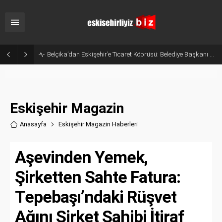
Belçika’dan Eskişehir’e Ticaret Köprüsü: Belediye Başkanı Emir Kır MÜSİAD’ı Ziyaret Etti
Eskişehir Magazin
Anasayfa
Eskişehir Magazin Haberler
i
Aşevinden Yemek,
Şirketten Sahte Fatura:
Tepebaşı’ndaki Rüşvet
Ağını Şirket Sahibi İtiraf