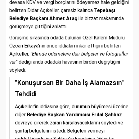
devasa KDV ve vergi borçlarını ödeyemez hale geldiğini
belirten Didar Açıkeller, çaresiz kalınca
Tepebaşı
Belediye Başkanı Ahmet Ataç
ile bizzat makamında
görüşmeye gittiğini anlattı.
Görüşme sırasında odada bulunan Özel Kalem Müdürü
Özcan Erkaya’nın önce iddiaları inkâr ettiğini belirten
Açıkeller,
"Elimde ödemelere dair belgeler ve fotoğraflar
var"
dediği anda odadaki havasının birden değiştiğini
söyledi.
"Konuşursan Bir Daha İş Alamazsın"
Tehdidi
Açıkeller’in iddiasına göre, durumun büyümesi üzerine
diğer
Belediye Başkan Yardımcısı Erdal Şahbaz
devreye girerek zararı karşılayacaklarını söyledi ve
şantaj belgelerini istedi. Belgeleri vermeyi
reddettiğinde ise Şahbaz’ın kendisine
"Eğer bu