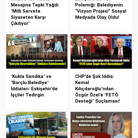
Mesajına Tepki Yağdı:
Polemiği: Belediyenin
"Milli Servete
“Vizyon Projesi” Sosyal
Siyaseten Karşı
Medyada Olay Oldu!
Çıkılıyor"
"Kukla Sendika" ve
CHP’de Şok İddia:
"Borçlu Belediye"
Kemal
İddiaları: Eskişehir’de
Kılıçdaroğlu’ndan
İşçiler Tedirgin
Özgür Özel’e "FETÖ
Desteği" Suçlaması!