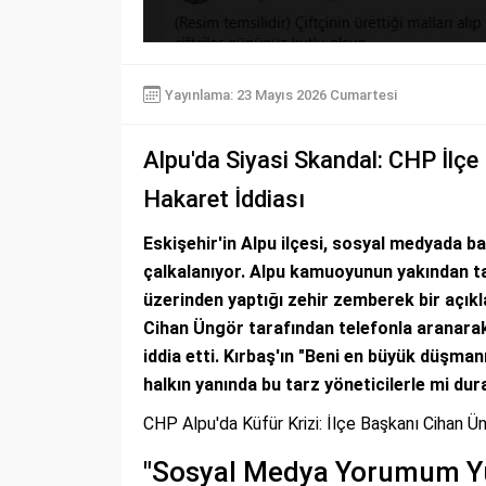
Yayınlama: 23 Mayıs 2026 Cumartesi
Alpu'da Siyasi Skandal: CHP İlç
Hakaret İddiası
Eskişehir'in Alpu ilçesi, sosyal medyada ba
çalkalanıyor. Alpu kamuoyunun yakından ta
üzerinden yaptığı zehir zemberek bir açık
Cihan Üngör tarafından telefonla aranarak 
iddia etti. Kırbaş'ın "Beni en büyük düşmanı
halkın yanında bu tarz yöneticilerle mi dur
CHP Alpu'da Küfür Krizi: İlçe Başkanı Cihan
"Sosyal Medya Yorumum Yü