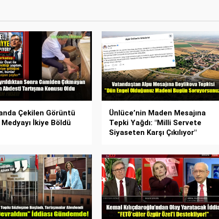
anda Çekilen Görüntü
Ünlüce’nin Maden Mesajına
 Medyayı İkiye Böldü
Tepki Yağdı: "Milli Servete
Siyaseten Karşı Çıkılıyor"