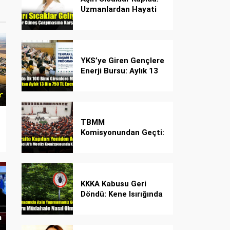
Uzmanlardan Hayati
Güneş Çarpması
Uyarısı!
YKS’ye Giren Gençlere
Enerji Bursu: Aylık 13
Bin 750 TL Başarı
Desteği!
TBMM
Komisyonundan Geçti:
İşte Madde Madde
Yeni Öğrenci Affı
Rehberi
KKKA Kabusu Geri
Döndü: Kene Isırığında
İlk Müdahale Hayat
Kurtarıyor!