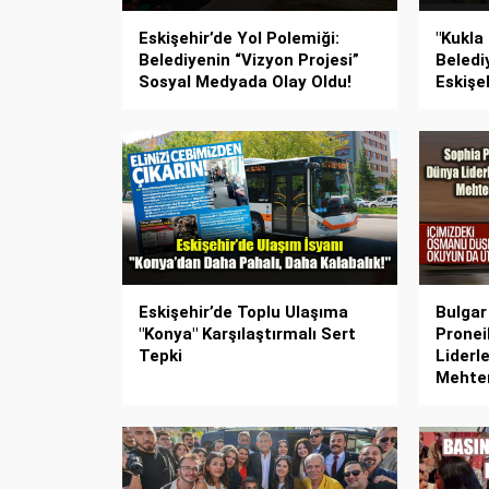
Eskişehir’de Yol Polemiği:
"Kukla
Belediyenin “Vizyon Projesi”
Belediy
Sosyal Medyada Olay Oldu!
Eskişeh
Eskişehir’de Toplu Ulaşıma
Bulgar
"Konya" Karşılaştırmalı Sert
Pronei
Tepki
Liderl
Mehter