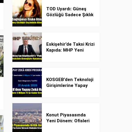
TOD Uyardı: Güneş
Gözlüğü Sadece Şıklık
Değil, Göz İçin Kalkan!
Eskişehir’de Taksi Krizi
Kapıda: MHP Yeni
Plaka Planına Karşı
Çözüm Önerdi
KOSGEB’den Teknoloji
Girişimlerine Yapay
Zekâ Kredi Programı
Konut Piyasasında
Yeni Dönem: Ofisleri
Konuta Dönüştürmek