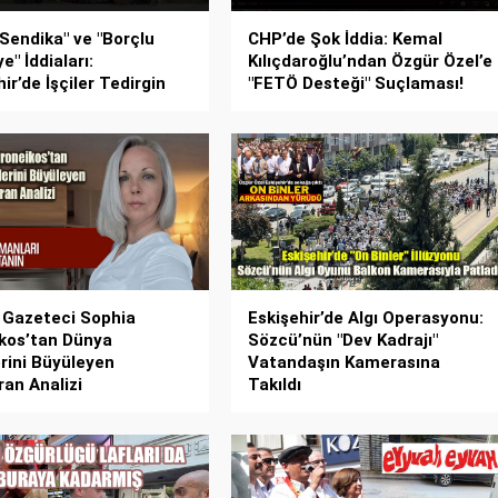
 Sendika" ve "Borçlu
CHP’de Şok İddia: Kemal
e" İddiaları:
Kılıçdaroğlu’ndan Özgür Özel’e
ir’de İşçiler Tedirgin
"FETÖ Desteği" Suçlaması!
 Gazeteci Sophia
Eskişehir’de Algı Operasyonu:
kos’tan Dünya
Sözcü’nün "Dev Kadrajı"
erini Büyüleyen
Vatandaşın Kamerasına
an Analizi
Takıldı