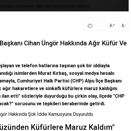
A
A
+
-
e Başkanı Cihan Üngör Hakkında Ağır Küfür Ve
şlayan ve telefon hatlarına taşınan şok bir iddiayla
nıdığı isimlerden Murat Kırbaş, sosyal medya hesabı
lamayla, Cumhuriyet Halk Partisi (CHP) Alpu İlçe Başkanı
ağır hakaretlere ve sinkaflı küfürlere maruz kaldığını
 ilan etti" sözleriyle duyurduğu bu çirkin olay, ilçede "CHP
acak?" sorusunu ve tepkileri beraberinde getirdi.
 Üngör Hakkında Şok İddia Kamuoyuna Duyuruldu
zünden Küfürlere Maruz Kaldım"