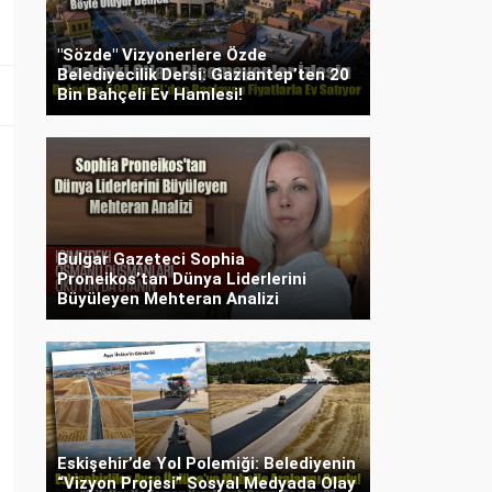
"Sözde" Vizyonerlere Özde
Belediyecilik Dersi: Gaziantep’ten 20
Bin Bahçeli Ev Hamlesi!
Bulgar Gazeteci Sophia
Proneikos’tan Dünya Liderlerini
Büyüleyen Mehteran Analizi
Eskişehir’de Yol Polemiği: Belediyenin
“Vizyon Projesi” Sosyal Medyada Olay