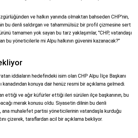
r özgürlüğünden ve halkın yanında olmaktan bahseden CHP'nin,
nin bu denli saldırgan ve tahammülsüz bir profil çizmesine sert
ültürünü tamamen yok sayan bu tarz yaklaşımlar, "CHP, vatandaşı
an bu yöneticilerle mi Alpu halkının güvenini kazanacak?"
kliyor
aratan iddiaların hedefindeki isim olan CHP Alpu İlçe Başkanı
ı kanadından konuya dair henüz resmi bir açıklama gelmedi.
ettiği ve ağır küfürler ettiği ileri sürülen ilçe başkanının, bu
pacağı merak konusu oldu. Siyasetin dilinin bu denli
 ana muhalefet partisi yöneticilerinin vatandaşla kurduğu
nı çizerek, taraflardan acil bir açıklama bekliyor.