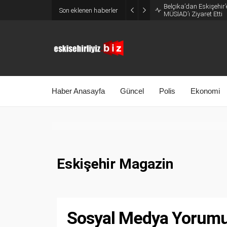
Belçika’dan Eskişehir’
Son eklenen haberler
MÜSİAD’ı Ziyaret Etti
Haber Anasayfa
Güncel
Polis
Ekonomi
Eskişehir Magazin
Sosyal Medya Yorumu