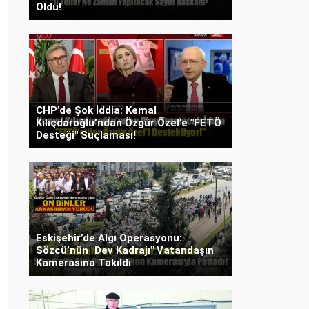
Oldu!
CHP’de Şok İddia: Kemal
Kılıçdaroğlu’ndan Özgür Özel’e "FETÖ
Desteği" Suçlaması!
Eskişehir’de Algı Operasyonu:
Sözcü’nün "Dev Kadrajı" Vatandaşın
Kamerasına Takıldı