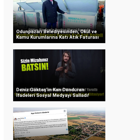
Odunpazarı Belediyesinden, Okul ve
Kamu Kurumlarına Katı Atık Faturası
Deniz Göktaş’ın Kan Donduran
İfadeleri Sosyal Medyayı Salladı!