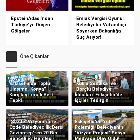
EpsteinAdası’ndan
Emlak Vergisi Oyunu:
Türkiye’ye Düşen
Belediyeler Vatandaşı
Gölgeler
Soyarken Bakanlığa
Suç Atıyor!
Öne Çıkanlar
Eskişehir’de Toplu
"Kukla Sendika" ve
Ulaşıma "Konya"
"Borçlu Belediye"
Karşılaştırmalı Sert
İddiaları: Eskişehir’de
Tepki
İşçiler Tedirgin
"Sözde" Vizyonerlere
Eskişehir’de Yol
Özde Belediyecilik Dersi:
Polemiği: Belediyenin
Gaziantep’ten 20 Bin
“Vizyon Projesi” Sosyal
Bahçeli Ev Hamlesi!
Medyada Olay Oldu!