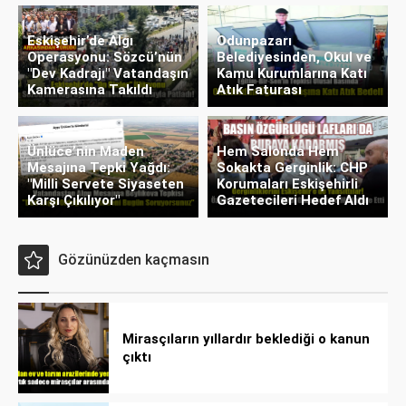
Eskişehir’de Algı
Odunpazarı
Operasyonu: Sözcü’nün
Belediyesinden, Okul ve
"Dev Kadrajı" Vatandaşın
Kamu Kurumlarına Katı
Kamerasına Takıldı
Atık Faturası
Ünlüce’nin Maden
Hem Salonda Hem
Mesajına Tepki Yağdı:
Sokakta Gerginlik: CHP
"Milli Servete Siyaseten
Korumaları Eskişehirli
Karşı Çıkılıyor"
Gazetecileri Hedef Aldı
Gözünüzden kaçmasın
Mirasçıların yıllardır beklediği o kanun
çıktı