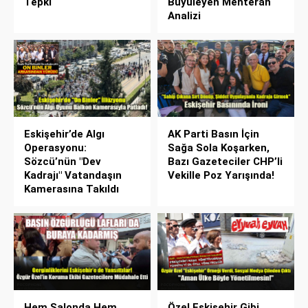
Tepki
Büyüleyen Mehteran
Analizi
Eskişehir’de Algı
AK Parti Basın İçin
Operasyonu:
Sağa Sola Koşarken,
Sözcü’nün "Dev
Bazı Gazeteciler CHP’li
Kadrajı" Vatandaşın
Vekille Poz Yarışında!
Kamerasına Takıldı
Hem Salonda Hem
Özel Eskişehir Gibi