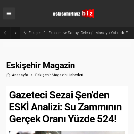
Eskişehir’in Ekonomi ve Sanayi Geleceği Masaya Yatırıldı: ESMİAD ile MHP Buluştu
Eskişehir Magazin
Anasayfa
Eskişehir Magazin Haberler
i
Gazeteci Sezai Şen’den
ESKİ Analizi: Su Zammının
Gerçek Oranı Yüzde 524!