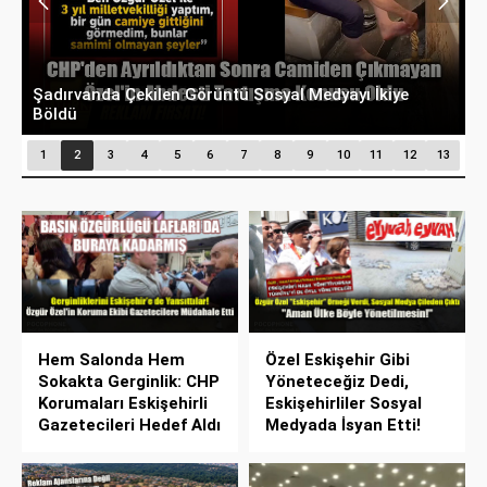
Şadırvanda Çekilen Görüntü Sosyal Medyayı İkiye
Ü
Böldü
S
1
2
3
4
5
6
7
8
9
10
11
12
13
Hem Salonda Hem
Özel Eskişehir Gibi
Sokakta Gerginlik: CHP
Yöneteceğiz Dedi,
Korumaları Eskişehirli
Eskişehirliler Sosyal
Gazetecileri Hedef Aldı
Medyada İsyan Etti!