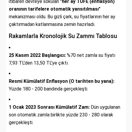
itibaren devreye sokulan
"her ay TÜFE (enflasyon)
oranının tarifelere otomatik yansıtılması"
mekanizması oldu. Bu gizli çark, su fiyatlarının her ay
çaktırmadan katlanmasına zemin hazırladı.
Rakamlarla Kronolojik Su Zammı Tablosu
25 Kasım 2022 Başlangıcı:
%70 net zamla su fiyatı
7,93 TL'den 13,50 TL'ye çıktı.
Resmi Kümülatif Enflasyon (O tarihten bu yana):
Yüzde 180 - 200 bandında gerçekleşti.
1 Ocak 2023 Sonrası Kümülatif Zam:
Dün uygulanan
son otomatik zamla birlikte yüzde 230 - 280 olarak
gerçekleşti.