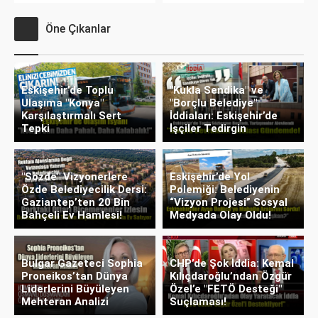
Öne Çıkanlar
Eskişehir’de Toplu
"Kukla Sendika" ve
Ulaşıma "Konya"
"Borçlu Belediye"
Karşılaştırmalı Sert
İddiaları: Eskişehir’de
Tepki
İşçiler Tedirgin
"Sözde" Vizyonerlere
Eskişehir’de Yol
Özde Belediyecilik Dersi:
Polemiği: Belediyenin
Gaziantep’ten 20 Bin
“Vizyon Projesi” Sosyal
Bahçeli Ev Hamlesi!
Medyada Olay Oldu!
Bulgar Gazeteci Sophia
CHP’de Şok İddia: Kemal
Proneikos’tan Dünya
Kılıçdaroğlu’ndan Özgür
Liderlerini Büyüleyen
Özel’e "FETÖ Desteği"
Mehteran Analizi
Suçlaması!