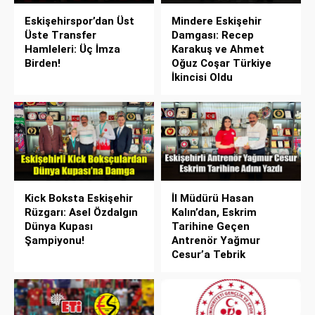
Eskişehirspor’dan Üst
Mindere Eskişehir
Üste Transfer
Damgası: Recep
Hamleleri: Üç İmza
Karakuş ve Ahmet
Birden!
Oğuz Coşar Türkiye
İkincisi Oldu
Kick Boksta Eskişehir
İl Müdürü Hasan
Rüzgarı: Asel Özdalgın
Kalın’dan, Eskrim
Dünya Kupası
Tarihine Geçen
Şampiyonu!
Antrenör Yağmur
Cesur’a Tebrik