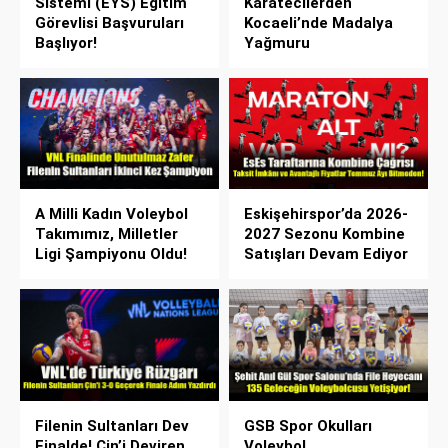
Sistemi (EYS) Eğitim
Karatecilerden
Görevlisi Başvuruları
Kocaeli’nde Madalya
Başlıyor!
Yağmuru
A Milli Kadın Voleybol
Eskişehirspor’da 2026-
Takımımız, Milletler
2027 Sezonu Kombine
Ligi Şampiyonu Oldu!
Satışları Devam Ediyor
Filenin Sultanları Dev
GSB Spor Okulları
Finalde! Çin’i Deviren
Voleybol