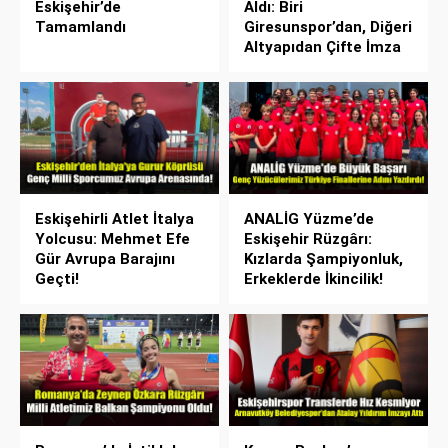
Eskişehir’de
Aldı: Biri
Tamamlandı
Giresunspor’dan, Diğeri
Altyapıdan Çifte İmza
Eskişehirli Atlet İtalya
ANALİG Yüzme’de
Yolcusu: Mehmet Efe
Eskişehir Rüzgârı:
Gür Avrupa Barajını
Kızlarda Şampiyonluk,
Geçti!
Erkeklerde İkincilik!