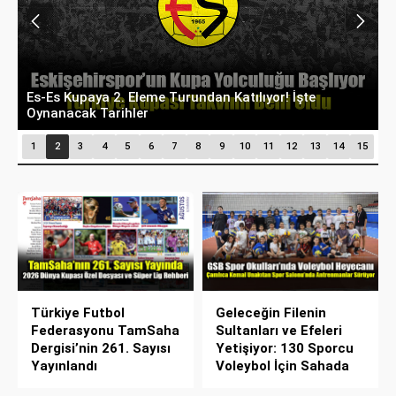
Eskişehir’de Hedef Tam İsabet: Atıcılık Branşı
T
Olimpik Sporcular Yetiştiriyor
F
1
2
3
4
5
6
7
8
9
10
11
12
13
14
15
Türkiye Futbol
Geleceğin Filenin
Federasyonu TamSaha
Sultanları ve Efeleri
Dergisi’nin 261. Sayısı
Yetişiyor: 130 Sporcu
Yayınlandı
Voleybol İçin Sahada