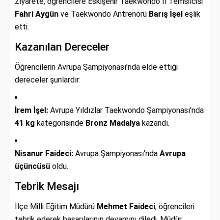
Ziyarete, öğrencilere Eskişehir Taekwondo İl Temsilcisi
Fahri Aygün
ve Taekwondo Antrenörü
Barış İşel
eşlik
etti.
Kazanılan Dereceler
Öğrencilerin Avrupa Şampiyonası'nda elde ettiği
dereceler şunlardır:
İrem İşel:
Avrupa Yıldızlar Taekwondo Şampiyonası'nda
41 kg
kategorisinde
Bronz Madalya
kazandı.
Nisanur Faideci:
Avrupa Şampiyonası'nda
Avrupa
üçüncüsü
oldu.
Tebrik Mesajı
İlçe Milli Eğitim Müdürü
Mehmet Faideci
, öğrencileri
tebrik ederek başarılarının devamını diledi. Müdür