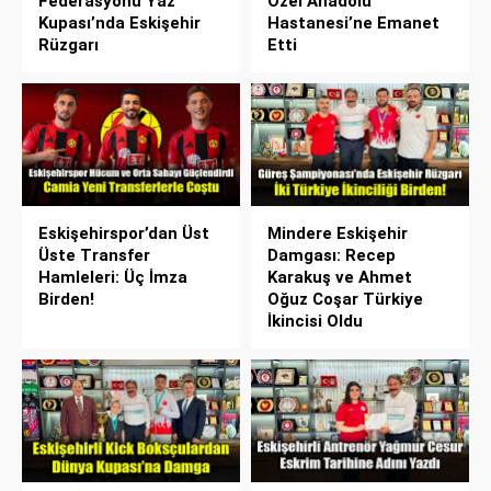
Federasyonu Yaz
Özel Anadolu
Kupası’nda Eskişehir
Hastanesi’ne Emanet
Rüzgarı
Etti
Eskişehirspor’dan Üst
Mindere Eskişehir
Üste Transfer
Damgası: Recep
Hamleleri: Üç İmza
Karakuş ve Ahmet
Birden!
Oğuz Coşar Türkiye
İkincisi Oldu