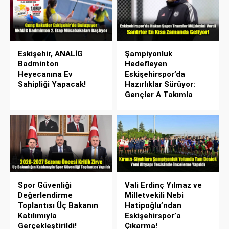
Eskişehir, ANALİG
Şampiyonluk
Badminton
Hedefleyen
Heyecanına Ev
Eskişehirspor’da
Sahipliği Yapacak!
Hazırlıklar Sürüyor:
Gençler A Takımla
Hazırlanıyor
Spor Güvenliği
Vali Erdinç Yılmaz ve
Değerlendirme
Milletvekili Nebi
Toplantısı Üç Bakanın
Hatipoğlu’ndan
Katılımıyla
Eskişehirspor’a
Gerçekleştirildi!
Çıkarma!