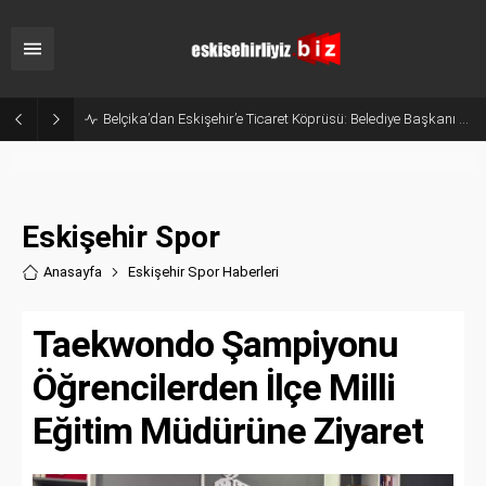
Eskişehir’in Gururu Elif Ertek Millî Takım Kampına Davet Edildi!
Eskişehir Spor
Anasayfa
Eskişehir Spor Haberler
i
Taekwondo Şampiyonu
Öğrencilerden İlçe Milli
Eğitim Müdürüne Ziyaret