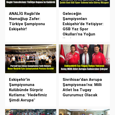
ANALİG Ragbi’de
Geleceğin
Namağlup Zafer:
Şampiyonları
Türkiye Şampiyonu
Eskişehir’de Yetişiyor:
Eskişehir!
GSB Yaz Spor
Okulları’na Yoğun
Katılım
Eskişehir’in
Sivrihisar’dan Avrupa
Şampiyonuna
Şampiyonası’na: Milli
Kulübünde Sürpriz
Atlet İsa Tugay
Kutlama: "Hedefimiz
Gururumuz Olacak
Şimdi Avrupa"