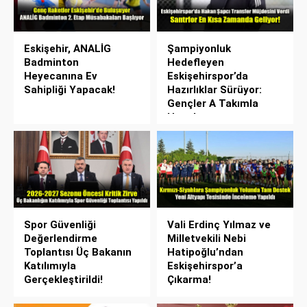
Eskişehir, ANALİG
Şampiyonluk
Badminton
Hedefleyen
Heyecanına Ev
Eskişehirspor’da
Sahipliği Yapacak!
Hazırlıklar Sürüyor:
Gençler A Takımla
Hazırlanıyor
Spor Güvenliği
Vali Erdinç Yılmaz ve
Değerlendirme
Milletvekili Nebi
Toplantısı Üç Bakanın
Hatipoğlu’ndan
Katılımıyla
Eskişehirspor’a
Gerçekleştirildi!
Çıkarma!