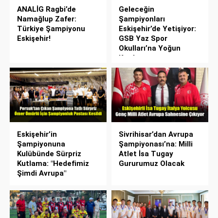
ANALİG Ragbi’de
Geleceğin
Namağlup Zafer:
Şampiyonları
Türkiye Şampiyonu
Eskişehir’de Yetişiyor:
Eskişehir!
GSB Yaz Spor
Okulları’na Yoğun
Katılım
Eskişehir’in
Sivrihisar’dan Avrupa
Şampiyonuna
Şampiyonası’na: Milli
Kulübünde Sürpriz
Atlet İsa Tugay
Kutlama: "Hedefimiz
Gururumuz Olacak
Şimdi Avrupa"