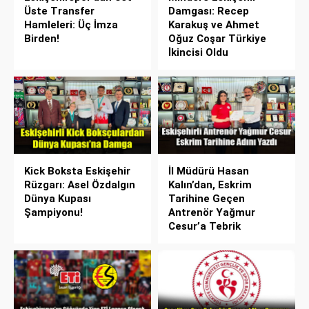
Üste Transfer
Damgası: Recep
Hamleleri: Üç İmza
Karakuş ve Ahmet
Birden!
Oğuz Coşar Türkiye
İkincisi Oldu
Kick Boksta Eskişehir
İl Müdürü Hasan
Rüzgarı: Asel Özdalgın
Kalın’dan, Eskrim
Dünya Kupası
Tarihine Geçen
Şampiyonu!
Antrenör Yağmur
Cesur’a Tebrik