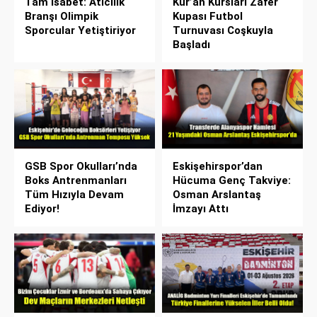
Tam İsabet: Atıcılık
Kur’an Kursları Zafer
Branşı Olimpik
Kupası Futbol
Sporcular Yetiştiriyor
Turnuvası Coşkuyla
Başladı
GSB Spor Okulları’nda
Eskişehirspor’dan
Boks Antrenmanları
Hücuma Genç Takviye:
Tüm Hızıyla Devam
Osman Arslantaş
Ediyor!
İmzayı Attı