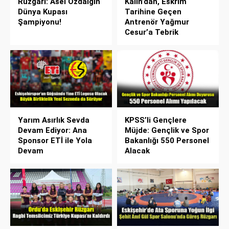
Rüzgarı: Asel Özdalgın
Kalın’dan, Eskrim
Dünya Kupası
Tarihine Geçen
Şampiyonu!
Antrenör Yağmur
Cesur’a Tebrik
Yarım Asırlık Sevda
KPSS’li Gençlere
Devam Ediyor: Ana
Müjde: Gençlik ve Spor
Sponsor ETİ ile Yola
Bakanlığı 550 Personel
Devam
Alacak