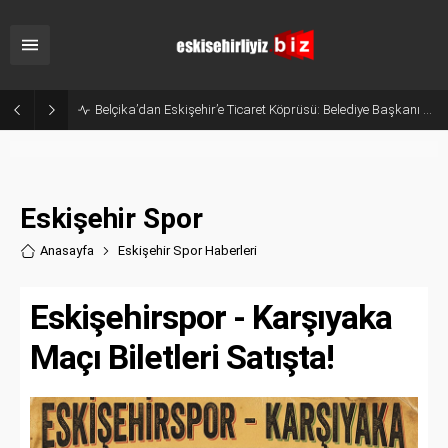
Eskişehir’in Gururu Elif Ertek Millî Takım Kampına Davet Edildi!
Eskişehir Spor
Anasayfa
Eskişehir Spor Haberler
i
Eskişehirspor - Karşıyaka
Maçı Biletleri Satışta!