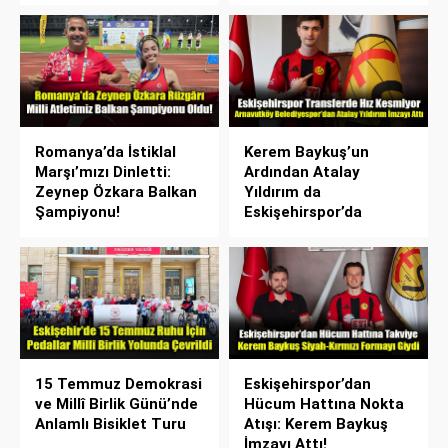
Romanya’da İstiklal
Kerem Baykuş’un
Marşı’mızı Dinletti:
Ardından Atalay
Zeynep Özkara Balkan
Yıldırım da
Şampiyonu!
Eskişehirspor’da
15 Temmuz Demokrasi
Eskişehirspor’dan
ve Millî Birlik Günü’nde
Hücum Hattına Nokta
Anlamlı Bisiklet Turu
Atışı: Kerem Baykuş
İmzayı Attı!