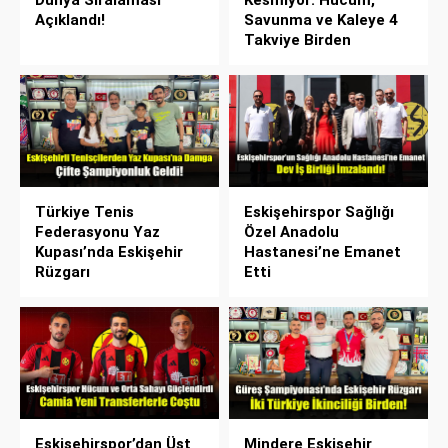
Dünya Sıralaması
Kesmiyor: Hücum,
Açıklandı!
Savunma ve Kaleye 4
Takviye Birden
Türkiye Tenis
Eskişehirspor Sağlığı
Federasyonu Yaz
Özel Anadolu
Kupası’nda Eskişehir
Hastanesi’ne Emanet
Rüzgarı
Etti
Eskişehirspor’dan Üst
Mindere Eskişehir