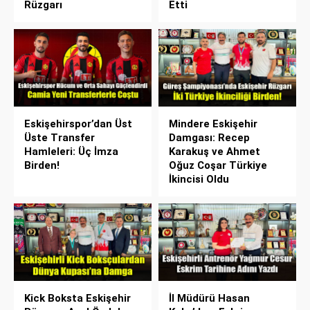
Rüzgarı
Etti
Eskişehirspor’dan Üst
Mindere Eskişehir
Üste Transfer
Damgası: Recep
Hamleleri: Üç İmza
Karakuş ve Ahmet
Birden!
Oğuz Coşar Türkiye
İkincisi Oldu
Kick Boksta Eskişehir
İl Müdürü Hasan