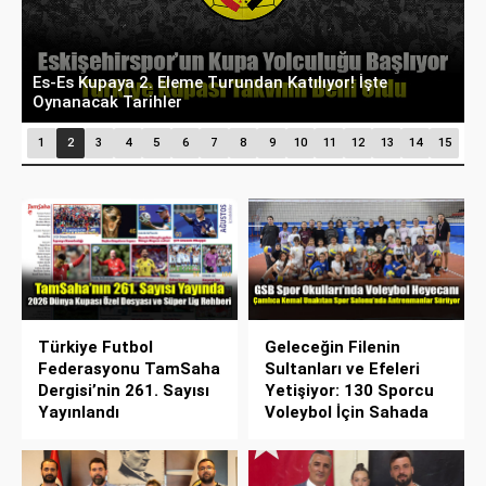
Eskişehir’de Hedef Tam İsabet: Atıcılık Branşı
T
Olimpik Sporcular Yetiştiriyor
F
1
2
3
4
5
6
7
8
9
10
11
12
13
14
15
Türkiye Futbol
Geleceğin Filenin
Federasyonu TamSaha
Sultanları ve Efeleri
Dergisi’nin 261. Sayısı
Yetişiyor: 130 Sporcu
Yayınlandı
Voleybol İçin Sahada