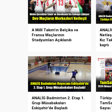
A Millî Takım’ın Belçika ve
ANALİG
Fransa Maçlarının
Netleşt
Stadyumları Açıklandı
Kız Tak
kaptı
ANALİG Badminton 2. Etap 1.
Türkiy
Grup Müsabakaları
TamSah
Eskişehir’de Başladı
Sayısı