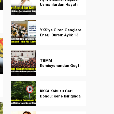
Uzmanlardan Hayati
Güneş Çarpması
Uyarısı!
YKS’ye Giren Gençlere
Enerji Bursu: Aylık 13
Bin 750 TL Başarı
Desteği!
TBMM
Komisyonundan Geçti:
İşte Madde Madde
Yeni Öğrenci Affı
Rehberi
KKKA Kabusu Geri
Döndü: Kene Isırığında
İlk Müdahale Hayat
Kurtarıyor!