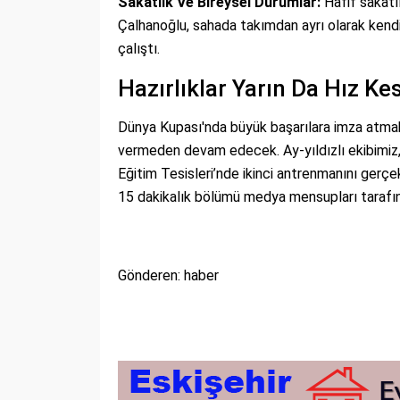
Sakatlık Ve Bireysel Durumlar:
Hafif sakatl
Çalhanoğlu, sahada takımdan ayrı olarak kendi
çalıştı.
Hazırlıklar Yarın Da Hız 
Dünya Kupası'nda büyük başarılara imza atmak
vermeden devam edecek. Ay-yıldızlı ekibimiz
Eğitim Tesisleri’nde ikinci antrenmanını gerçek
15 dakikalık bölümü medya mensupları tarafın
Gönderen: haber