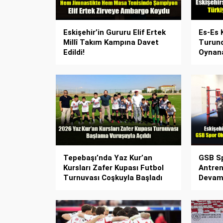
Eskişehir’in Gururu Elif Ertek
Es-Es 
Millî Takım Kampına Davet
Turund
Edildi!
Oynana
Tepebaşı’nda Yaz Kur’an
GSB Sp
Kursları Zafer Kupası Futbol
Antren
Turnuvası Coşkuyla Başladı
Devam 