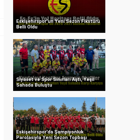
Eskişehirspor’un Yeni Sezon Fikstürü
Belli Oldu
Siyaset ve Spor Sınırları Aştı, Yeşil
Sahada Buluştu
Eskişehirspor’da Şampiyonluk
Parolasıyla Yeni Sezon Topbaşı