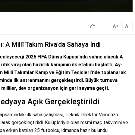
A
A
+
-
: A Millî Takım Riva'da Sahaya İndi
enleyeceği 2026 FIFA Dünya Kupası’nda sahne alacak A
tik viraj olan hazırlık kampının ilk etabını başlattı. Ay-
an Millî Takımlar Kamp ve Eğitim Tesisleri’nde toplanarak
inde ilk antrenmanını gerçekleştirdi. Büyük turnuva
illiler, dev organizasyon için geri sayıma geçti.
dyaya Açık Gerçekleştirildi
 kapsamındaki ilk saha çalışması, Teknik Direktör Vincenzo
rak gerçekleştirildi. Kulüpleriyle olan resmi maç takvimini ve
pa erken katılan 25 futbolcu, idmanda hazır bulundu.