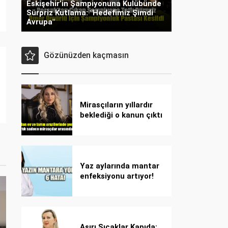
Eskişehir’in Şampiyonuna Kulübünde
Sürpriz Kutlama: "Hedefimiz Şimdi
Avrupa"
Gözünüzden kaçmasın
Mirasçıların yıllardır
beklediği o kanun çıktı
Yaz aylarında mantar
enfeksiyonu artıyor!
Dikkat! Kolay
bulaşıyor, hızla
yayılıyor!
Aşırı Sıcaklar Kapıda: