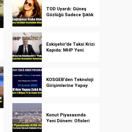
TOD Uyardı: Güneş
Gözlüğü Sadece Şıklık
Değil, Göz İçin Kalkan!
Eskişehir’de Taksi Krizi
Kapıda: MHP Yeni
Plaka Planına Karşı
Çözüm Önerdi
KOSGEB’den Teknoloji
Girişimlerine Yapay
Zekâ Kredi Programı
Konut Piyasasında
Yeni Dönem: Ofisleri
Konuta Dönüştürmek