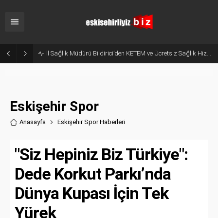
Hani Eskişehir Kaleydi? Yeni Parti’ye Geçişte Hesaplar Tutmadı!
Eskişehir Spor
Anasayfa
Eskişehir Spor Haberler
i
"Siz Hepiniz Biz Türkiye":
Dede Korkut Parkı’nda
Dünya Kupası İçin Tek
Yürek