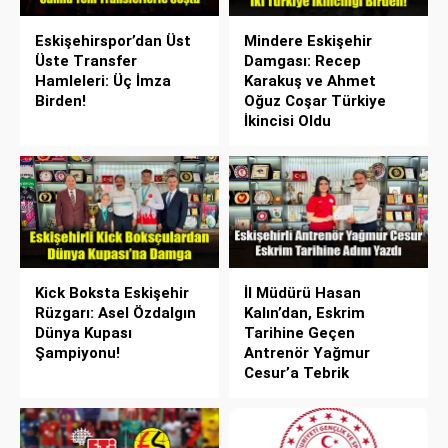
Eskişehirspor’dan Üst
Mindere Eskişehir
Üste Transfer
Damgası: Recep
Hamleleri: Üç İmza
Karakuş ve Ahmet
Birden!
Oğuz Coşar Türkiye
İkincisi Oldu
Kick Boksta Eskişehir
İl Müdürü Hasan
Rüzgarı: Asel Özdalgın
Kalın’dan, Eskrim
Dünya Kupası
Tarihine Geçen
Şampiyonu!
Antrenör Yağmur
Cesur’a Tebrik