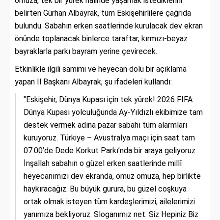
omuza, tek bir yürek halinde yaşamak istediklerini
belirten Gürhan Albayrak, tüm Eskişehirlilere çağrıda
bulundu. Sabahın erken saatlerinde kurulacak dev ekran
önünde toplanacak binlerce taraftar, kırmızı-beyaz
bayraklarla parkı bayram yerine çevirecek.
Etkinlikle ilgili samimi ve heyecan dolu bir açıklama
yapan İl Başkanı Albayrak, şu ifadeleri kullandı:
"Eskişehir, Dünya Kupası için tek yürek! 2026 FIFA
Dünya Kupası yolculuğunda Ay-Yıldızlı ekibimize tam
destek vermek adına pazar sabahı tüm alarmları
kuruyoruz. Türkiye – Avustralya maçı için saat tam
07.00’de Dede Korkut Parkı’nda bir araya geliyoruz.
İnşallah sabahın o güzel erken saatlerinde millî
heyecanımızı dev ekranda, omuz omuza, hep birlikte
haykıracağız. Bu büyük gurura, bu güzel coşkuya
ortak olmak isteyen tüm kardeşlerimizi, ailelerimizi
yanımıza bekliyoruz. Sloganımız net: Siz Hepiniz Biz