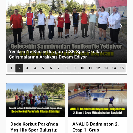
Eskişehir’in Gururu Elif Ertek Millî Takım Kampına
E
Davet Edildi!
O
1
2
3
4
5
6
7
8
9
10
11
12
13
14
15
Dede Korkut Parkı’nda
ANALİG Badminton 2.
Yeşil İle Spor Buluştu:
Etap 1. Grup