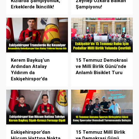
Kızlarda Şampiyonluk,
Zeynep Özkara Balkan
Erkeklerde İkincilik!
Şampiyonu!
Kerem Baykuş’un
15 Temmuz Demokrasi
Ardından Atalay
ve Millî Birlik Günü’nde
Yıldırım da
Anlamlı Bisiklet Turu
Eskişehirspor’da
Eskişehirspor’dan
15 Temmuz Millî Birlik
Hücum Hattına Nokta
ve Demokrasi Günü