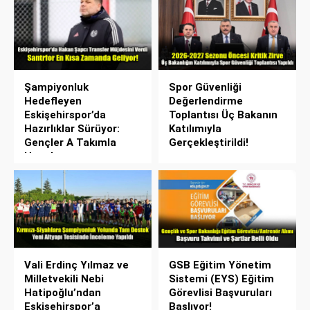
Şampiyonluk
Spor Güvenliği
Hedefleyen
Değerlendirme
Eskişehirspor’da
Toplantısı Üç Bakanın
Hazırlıklar Sürüyor:
Katılımıyla
Gençler A Takımla
Gerçekleştirildi!
Hazırlanıyor
Vali Erdinç Yılmaz ve
GSB Eğitim Yönetim
Milletvekili Nebi
Sistemi (EYS) Eğitim
Hatipoğlu’ndan
Görevlisi Başvuruları
Eskişehirspor’a
Başlıyor!