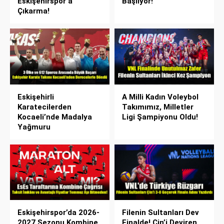
Eskişehirspor’a
Başlıyor!
Çıkarma!
Eskişehirli
A Milli Kadın Voleybol
Karatecilerden
Takımımız, Milletler
Kocaeli’nde Madalya
Ligi Şampiyonu Oldu!
Yağmuru
Eskişehirspor’da 2026-
Filenin Sultanları Dev
2027 Sezonu Kombine
Finalde! Çin’i Deviren