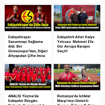
Eskişehirspor
Eskişehirli Atlet İtalya
Savunmayı Sağlama
Yolcusu: Mehmet Efe
Aldı: Biri
Gür Avrupa Barajını
Giresunspor’dan, Diğeri
Geçti!
Altyapıdan Çifte İmza
ANALİG Yüzme’de
Romanya’da İstiklal
Eskişehir Rüzgârı:
Marşı’mızı Dinletti: