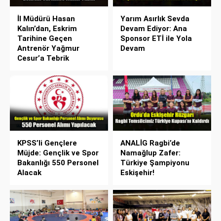
İl Müdürü Hasan
Yarım Asırlık Sevda
Kalın’dan, Eskrim
Devam Ediyor: Ana
Tarihine Geçen
Sponsor ETİ ile Yola
Antrenör Yağmur
Devam
Cesur’a Tebrik
KPSS’li Gençlere
ANALİG Ragbi’de
Müjde: Gençlik ve Spor
Namağlup Zafer:
Bakanlığı 550 Personel
Türkiye Şampiyonu
Alacak
Eskişehir!