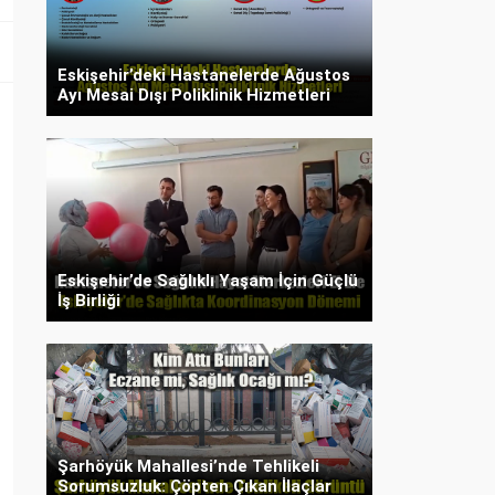
Eskişehir’deki Hastanelerde Ağustos
Ayı Mesai Dışı Poliklinik Hizmetleri
Eskişehir’de Sağlıklı Yaşam İçin Güçlü
İş Birliği
Şarhöyük Mahallesi’nde Tehlikeli
Sorumsuzluk: Çöpten Çıkan İlaçlar