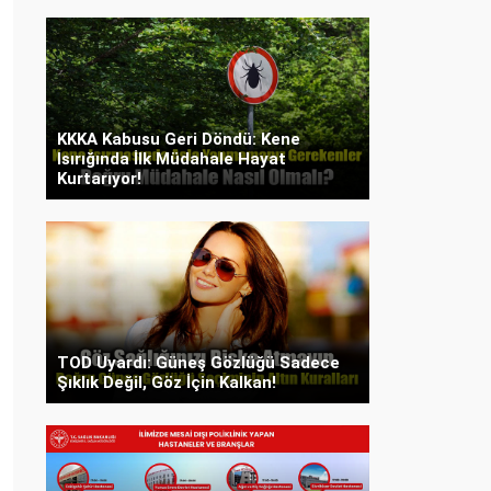
KKKA Kabusu Geri Döndü: Kene
Isırığında İlk Müdahale Hayat
Kurtarıyor!
TOD Uyardı: Güneş Gözlüğü Sadece
Şıklık Değil, Göz İçin Kalkan!