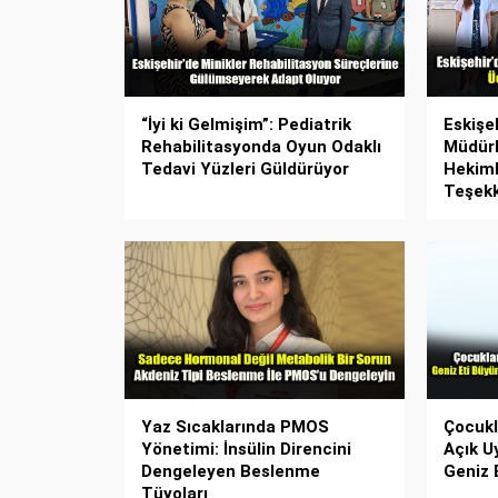
“İyi ki Gelmişim”: Pediatrik
Eskişeh
Rehabilitasyonda Oyun Odaklı
Müdürl
Tedavi Yüzleri Güldürüyor
Hekiml
Teşek
Yaz Sıcaklarında PMOS
Çocukl
Yönetimi: İnsülin Direncini
Açık U
Dengeleyen Beslenme
Geniz E
Tüyoları