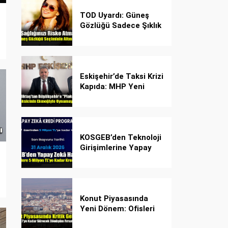
TOD Uyardı: Güneş
Gözlüğü Sadece Şıklık
Değil, Göz İçin Kalkan!
Eskişehir’de Taksi Krizi
Kapıda: MHP Yeni
Plaka Planına Karşı
Çözüm Önerdi
KOSGEB’den Teknoloji
Girişimlerine Yapay
Zekâ Kredi Programı
Konut Piyasasında
Yeni Dönem: Ofisleri
Konuta Dönüştürmek