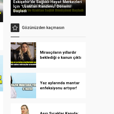
Eskişehir’de Sağlıklı Hayat Merkezleri
İçin "Uzaktan Randevu" Dönemi
Başladı
Gözünüzden kaçmasın
Mirasçıların yıllardır
beklediği o kanun çıktı
Yaz aylarında mantar
enfeksiyonu artıyor!
Dikkat! Kolay
bulaşıyor, hızla
yayılıyor!
Aşırı Sıcaklar Kapıda: