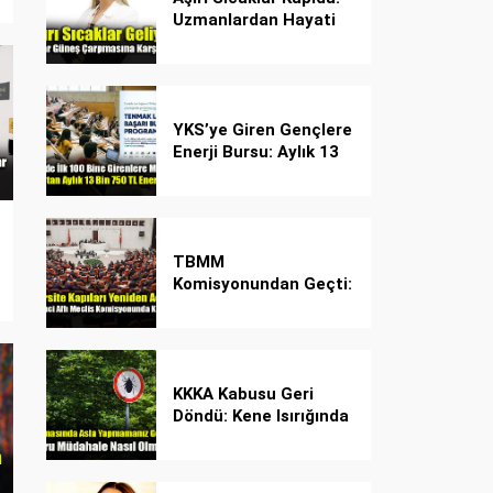
Uzmanlardan Hayati
Güneş Çarpması
Uyarısı!
YKS’ye Giren Gençlere
Enerji Bursu: Aylık 13
Bin 750 TL Başarı
Desteği!
TBMM
Komisyonundan Geçti:
İşte Madde Madde
Yeni Öğrenci Affı
Rehberi
KKKA Kabusu Geri
Döndü: Kene Isırığında
İlk Müdahale Hayat
Kurtarıyor!