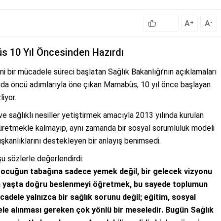
A
A
+
-
üs 10 Yıl Öncesinden Hazırdı
i bir mücadele süreci başlatan Sağlık Bakanlığı’nın açıklamaları
uda öncü adımlarıyla öne çıkan Mamabüs, 10 yıl önce başlayan
iyor.
ve sağlıklı nesiller yetiştirmek amacıyla 2013 yılında kurulan
retmekle kalmayıp, aynı zamanda bir sosyal sorumluluk modeli
lışkanlıklarını destekleyen bir anlayış benimsedi.
 sözlerle değerlendirdi:
çocuğun tabağına sadece yemek değil, bir gelecek vizyonu
 yaşta doğru beslenmeyi öğretmek, bu sayede toplumun
cadele yalnızca bir sağlık sorunu değil; eğitim, sosyal
e ele alınması gereken çok yönlü bir meseledir. Bugün Sağlık