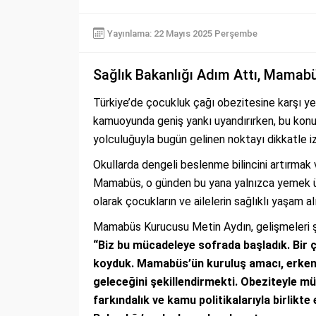
Yayınlama: 22 Mayıs 2025 Perşembe
Sağlık Bakanlığı Adım Attı, Mamab
Türkiye’de çocukluk çağı obezitesine karşı yen
kamuoyunda geniş yankı uyandırırken, bu kon
yolculuğuyla bugün gelinen noktayı dikkatle izl
Okullarda dengeli beslenme bilincini artırmak 
Mamabüs, o günden bu yana yalnızca yemek ü
olarak çocukların ve ailelerin sağlıklı yaşam a
Mamabüs Kurucusu Metin Aydın, gelişmeleri şu
“Biz bu mücadeleye sofrada başladık. Bir 
koyduk. Mamabüs’ün kuruluş amacı, erken
geleceğini şekillendirmekti. Obeziteyle mü
farkındalık ve kamu politikalarıyla birlikt