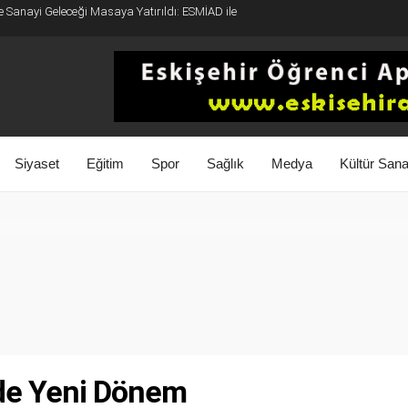
e Sanayi Geleceği Masaya Yatırıldı: ESMİAD ile
Siyaset
Eğitim
Spor
Sağlık
Medya
Kültür Sana
de Yeni Dönem