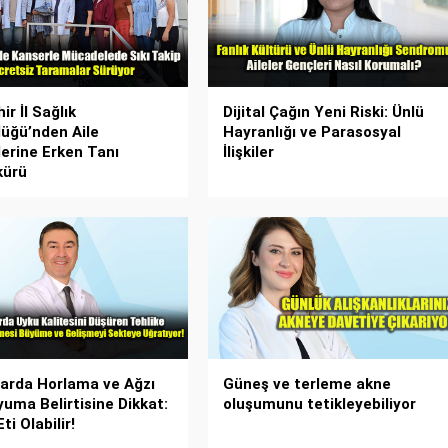
ir İl Sağlık
Dijital Çağın Yeni Riski: Ünlü
üğü’nden Aile
Hayranlığı ve Parasosyal
erine Erken Tanı
İlişkiler
kürü
arda Horlama ve Ağzı
Güneş ve terleme akne
yuma Belirtisine Dikkat:
oluşumunu tetikleyebiliyor
ti Olabilir!