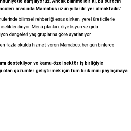
uniyetle karşılıyoruz. Ancak bilinmelidir ki, bu sürecin
ncüleri arasında Mamabüs uzun yıllardır yer almaktadır.”
rinde bilimsel rehberliği esas alırken, yerel üreticilerle
nceliklendiriyor. Menü planları, diyetisyen ve gıda
iyon dengeleri yaş gruplarına göre ayarlanıyor.
’den fazla okulda hizmet veren Mamabüs, her gün binlerce
ımı destekliyor ve kamu-özel sektör iş birliğiyle
lığı olan çözümler geliştirmek için tüm birikimini paylaşmaya