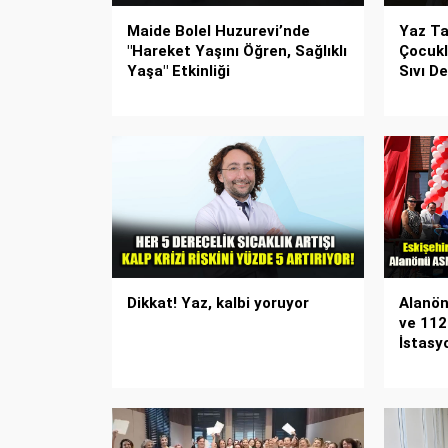
Maide Bolel Huzurevi’nde
Yaz Tat
"Hareket Yaşını Öğren, Sağlıklı
Çocukl
Yaşa" Etkinliği
Sıvı D
Dikkat! Yaz, kalbi yoruyor
Alanön
ve 112
İstasy