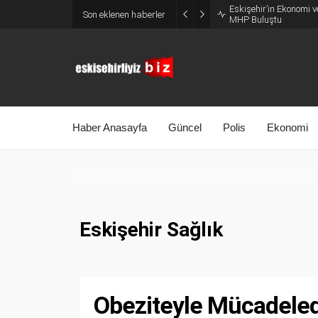
Eskişehir’in Ekonomi v
Son eklenen haberler
MHP Buluştu
Haber Anasayfa
Güncel
Polis
Ekonomi
Eskişehir Sağlık
Obeziteyle Mücadele