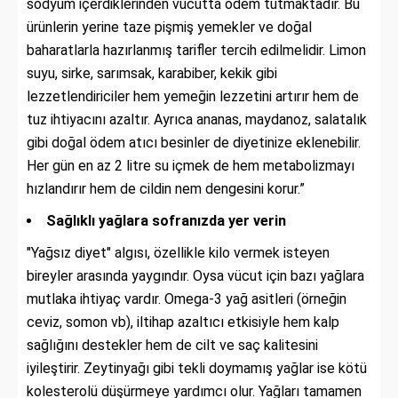
sodyum içerdiklerinden vücutta ödem tutmaktadır. Bu
ürünlerin yerine taze pişmiş yemekler ve doğal
baharatlarla hazırlanmış tarifler tercih edilmelidir. Limon
suyu, sirke, sarımsak, karabiber, kekik gibi
lezzetlendiriciler hem yemeğin lezzetini artırır hem de
tuz ihtiyacını azaltır. Ayrıca ananas, maydanoz, salatalık
gibi doğal ödem atıcı besinler de diyetinize eklenebilir.
Her gün en az 2 litre su içmek de hem metabolizmayı
hızlandırır hem de cildin nem dengesini korur.”
Sağlıklı yağlara sofranızda yer verin
"Yağsız diyet" algısı, özellikle kilo vermek isteyen
bireyler arasında yaygındır. Oysa vücut için bazı yağlara
mutlaka ihtiyaç vardır. Omega-3 yağ asitleri (örneğin
ceviz, somon vb), iltihap azaltıcı etkisiyle hem kalp
sağlığını destekler hem de cilt ve saç kalitesini
iyileştirir. Zeytinyağı gibi tekli doymamış yağlar ise kötü
kolesterolü düşürmeye yardımcı olur. Yağları tamamen