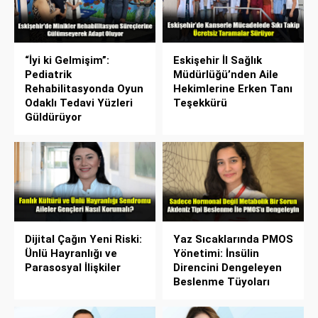
“İyi ki Gelmişim”:
Eskişehir İl Sağlık
Pediatrik
Müdürlüğü’nden Aile
Rehabilitasyonda Oyun
Hekimlerine Erken Tanı
Odaklı Tedavi Yüzleri
Teşekkürü
Güldürüyor
Dijital Çağın Yeni Riski:
Yaz Sıcaklarında PMOS
Ünlü Hayranlığı ve
Yönetimi: İnsülin
Parasosyal İlişkiler
Direncini Dengeleyen
Beslenme Tüyoları