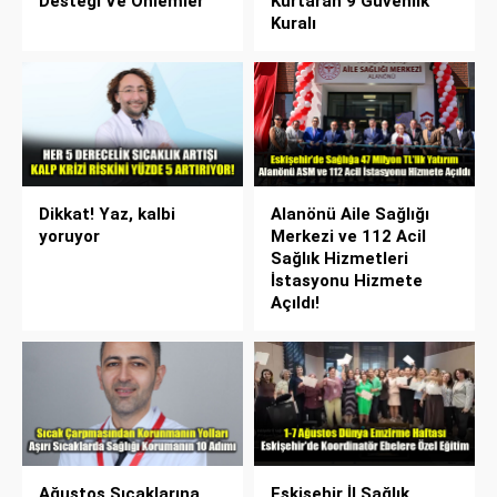
Desteği Ve Önlemler
Kurtaran 9 Güvenlik
Kuralı
Dikkat! Yaz, kalbi
Alanönü Aile Sağlığı
yoruyor
Merkezi ve 112 Acil
Sağlık Hizmetleri
İstasyonu Hizmete
Açıldı!
Ağustos Sıcaklarına
Eskişehir İl Sağlık