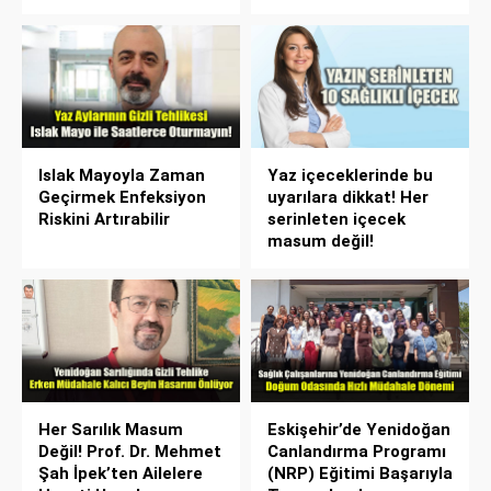
Islak Mayoyla Zaman
Yaz içeceklerinde bu
Geçirmek Enfeksiyon
uyarılara dikkat! Her
Riskini Artırabilir
serinleten içecek
masum değil!
Her Sarılık Masum
Eskişehir’de Yenidoğan
Değil! Prof. Dr. Mehmet
Canlandırma Programı
Şah İpek’ten Ailelere
(NRP) Eğitimi Başarıyla