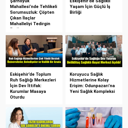
Şarhöyük
Eskişehir’de Sağlıklı
Mahallesi’nde Tehlikeli
Yaşam İçin Güçlü İş
Sorumsuzluk: Çöpten
Birliği
Çıkan İlaçlar
Mahalleliyi Tedirgin
Etti!
Eskişehir’de Toplum
Koruyucu Sağlık
Ruh Sağlığı Merkezleri
Hizmetlerine Kolay
İçin Dev İttifak:
Erişim: Odunpazarı’na
Kurumlar Masaya
Yeni Sağlık Kompleksi
Oturdu