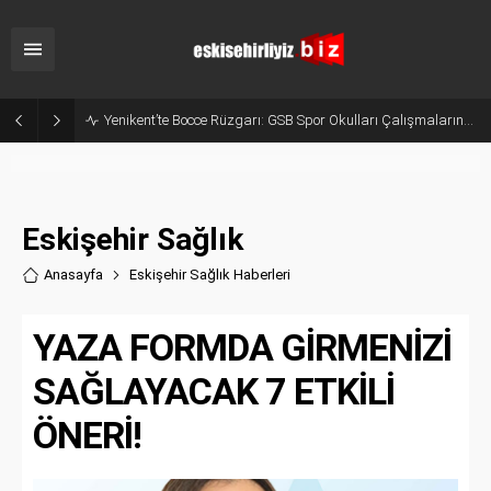
Tarihi Miras Alevlere Teslim Oluyordu: Odunpazarı’nda Korkutan Yangın!
Eskişehir Sağlık
Anasayfa
Eskişehir Sağlık Haberler
i
YAZA FORMDA GİRMENİZİ
SAĞLAYACAK 7 ETKİLİ
ÖNERİ!