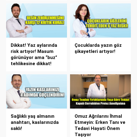
Dikkat! Yaz aylarında
Çocuklarda yazın göz
risk artıyor! Masum
şikayetleri artıyor!
görünüyor ama “buz”
tehlikesine dikkat!
Sağlıklı yaş almanın
Omuz Ağrılarını İhmal
anahtarı, kaslarınızda
Etmeyin: Erken Tanı ve
saklı!
Tedavi Hayati Önem
Taşıyor