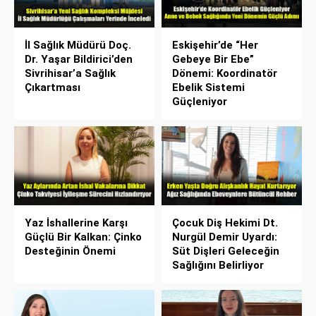
İl Sağlık Müdürü Doç.
Eskişehir’de “Her
Dr. Yaşar Bildirici’den
Gebeye Bir Ebe”
Sivrihisar’a Sağlık
Dönemi: Koordinatör
Çıkartması
Ebelik Sistemi
Güçleniyor
Yaz İshallerine Karşı
Çocuk Diş Hekimi Dt.
Güçlü Bir Kalkan: Çinko
Nurgül Demir Uyardı:
Desteğinin Önemi
Süt Dişleri Geleceğin
Sağlığını Belirliyor