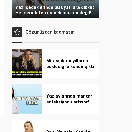
Yaz içeceklerinde bu uyarılara dikkat!
Her serinleten içecek masum değil!
Gözünüzden kaçmasın
Mirasçıların yıllardır
beklediği o kanun çıktı
Yaz aylarında mantar
enfeksiyonu artıyor!
Dikkat! Kolay
bulaşıyor, hızla
yayılıyor!
Aşırı Sıcaklar Kapıda: