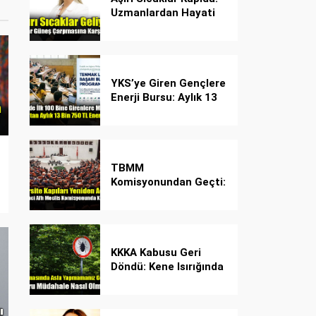
Uzmanlardan Hayati
Güneş Çarpması
Uyarısı!
YKS’ye Giren Gençlere
Enerji Bursu: Aylık 13
Bin 750 TL Başarı
Desteği!
TBMM
Komisyonundan Geçti:
İşte Madde Madde
Yeni Öğrenci Affı
Rehberi
KKKA Kabusu Geri
Döndü: Kene Isırığında
İlk Müdahale Hayat
Kurtarıyor!