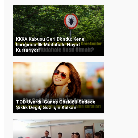
KKKA Kabusu Geri Döndü: Kene
Isırığında İlk Müdahale Hayat
Kurtarıyor!
TOD Uyardı: Güneş Gözlüğü Sadece
Şıklık Değil, Göz İçin Kalkan!