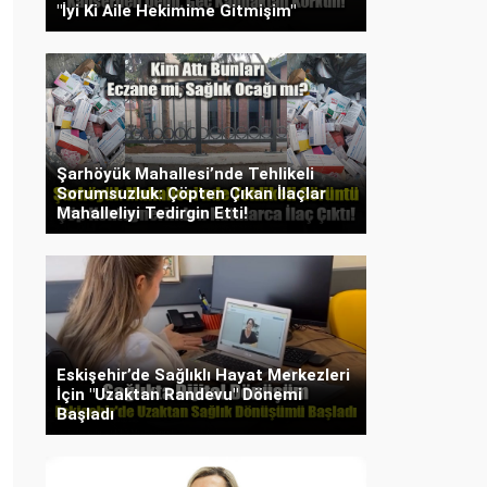
"İyi Ki Aile Hekimime Gitmişim"
Şarhöyük Mahallesi’nde Tehlikeli
Sorumsuzluk: Çöpten Çıkan İlaçlar
Mahalleliyi Tedirgin Etti!
Eskişehir’de Sağlıklı Hayat Merkezleri
İçin "Uzaktan Randevu" Dönemi
Başladı