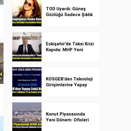
TOD Uyardı: Güneş
Gözlüğü Sadece Şıklık
Değil, Göz İçin Kalkan!
Eskişehir’de Taksi Krizi
Kapıda: MHP Yeni
Plaka Planına Karşı
Çözüm Önerdi
KOSGEB’den Teknoloji
Girişimlerine Yapay
Zekâ Kredi Programı
Konut Piyasasında
Yeni Dönem: Ofisleri
Konuta Dönüştürmek