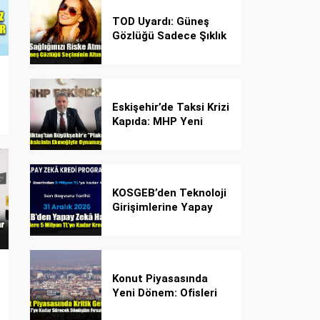
TOD Uyardı: Güneş
Gözlüğü Sadece Şıklık
Değil, Göz İçin Kalkan!
Eskişehir’de Taksi Krizi
Kapıda: MHP Yeni
Plaka Planına Karşı
Çözüm Önerdi
KOSGEB’den Teknoloji
Girişimlerine Yapay
Zekâ Kredi Programı
Konut Piyasasında
Yeni Dönem: Ofisleri
Konuta Dönüştürmek