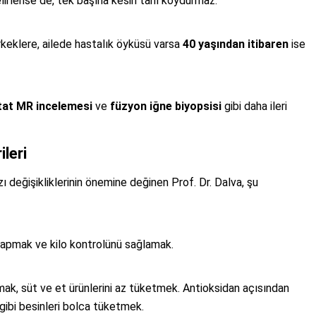
irlense de, tek başına kesin tanı koydurmaz.
keklere, ailede hastalık öyküsü varsa
40 yaşından itibaren
ise
at MR incelemesi
ve
füzyon iğne biyopsisi
gibi daha ileri
leri
 değişikliklerinin önemine değinen Prof. Dr. Dalva, şu
yapmak ve kilo kontrolünü sağlamak.
amak, süt ve et ürünlerini az tüketmek. Antioksidan açısından
 gibi besinleri bolca tüketmek.