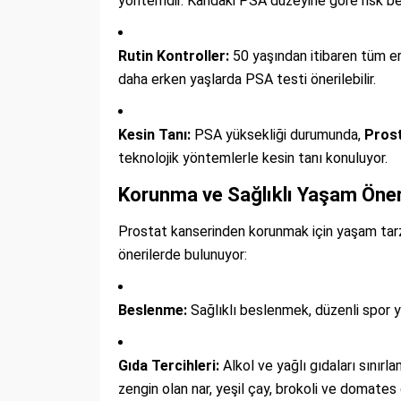
yöntemdir. Kandaki PSA düzeyine göre risk bel
Rutin Kontroller:
50 yaşından itibaren tüm er
daha erken yaşlarda PSA testi önerilebilir.
Kesin Tanı:
PSA yüksekliği durumunda,
Prost
teknolojik yöntemlerle kesin tanı konuluyor.
Korunma ve Sağlıklı Yaşam Öneri
Prostat kanserinden korunmak için yaşam tarzı
önerilerde bulunuyor:
Beslenme:
Sağlıklı beslenmek, düzenli spor 
Gıda Tercihleri:
Alkol ve yağlı gıdaları sınırl
zengin olan nar, yeşil çay, brokoli ve domates