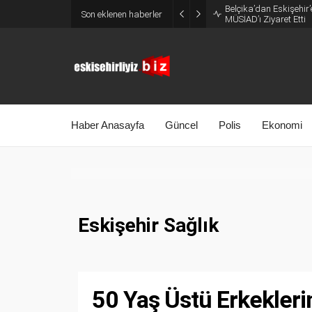
Belçika’dan Eskişehir’
Son eklenen haberler
MÜSİAD’ı Ziyaret Etti
Haber Anasayfa
Güncel
Polis
Ekonomi
Eskişehir Sağlık
50 Yaş Üstü Erkekleri