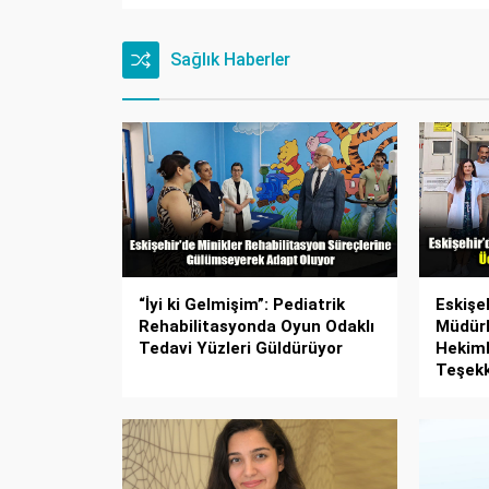
Sağlık Haberler
“İyi ki Gelmişim”: Pediatrik
Eskişeh
Rehabilitasyonda Oyun Odaklı
Müdürl
Tedavi Yüzleri Güldürüyor
Hekiml
Teşek