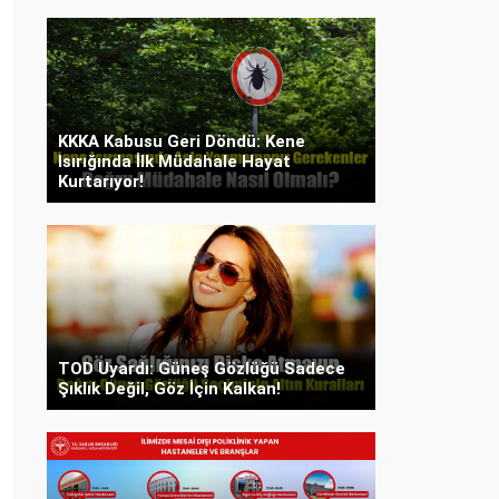
KKKA Kabusu Geri Döndü: Kene
Isırığında İlk Müdahale Hayat
Kurtarıyor!
TOD Uyardı: Güneş Gözlüğü Sadece
Şıklık Değil, Göz İçin Kalkan!