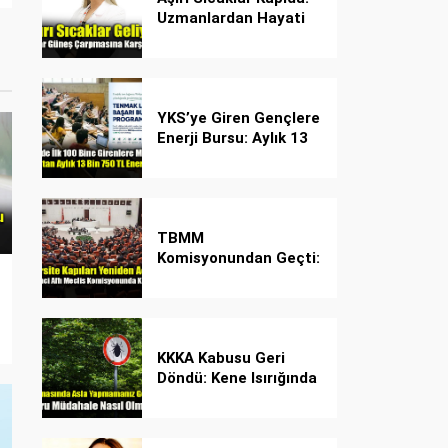
Uzmanlardan Hayati
Güneş Çarpması
Uyarısı!
YKS’ye Giren Gençlere
Enerji Bursu: Aylık 13
Bin 750 TL Başarı
Desteği!
TBMM
Komisyonundan Geçti:
İşte Madde Madde
Yeni Öğrenci Affı
Rehberi
KKKA Kabusu Geri
Döndü: Kene Isırığında
İlk Müdahale Hayat
Kurtarıyor!