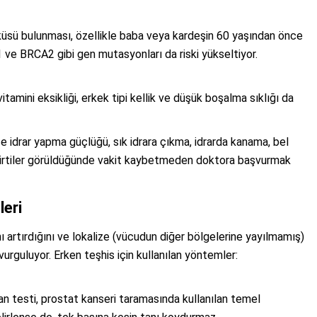
küsü bulunması, özellikle baba veya kardeşin 60 yaşından önce
1 ve BRCA2 gibi gen mutasyonları da riski yükseltiyor.
itamini eksikliği, erkek tipi kellik ve düşük boşalma sıklığı da
ise idrar yapma güçlüğü, sık idrara çıkma, idrarda kanama, bel
u belirtiler görüldüğünde vakit kaybetmeden doktora başvurmak
eri
nı artırdığını ve lokalize (vücudun diğer bölgelerine yayılmamış)
rguluyor. Erken teşhis için kullanılan yöntemler:
n testi, prostat kanseri taramasında kullanılan temel