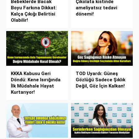
Bebeklerde Bacak
Çikolata kistinde
Boyu Farkına Dikkat:
ameliyatsız tedavi
Kalça Çıkığı Belirtisi
dönemi!
Olabilir!
KKKA Kabusu Geri
TOD Uyardı: Güneş
Döndü: Kene Isırığında
Gözlüğü Sadece Şıklık
İlk Müdahale Hayat
Değil, Göz İçin Kalkan!
Kurtarıyor!