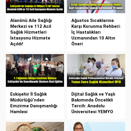
Alanönü Aile Sağlığı
Ağustos Sıcaklarına
Merkezi ve 112 Acil
Karşı Korunma Rehberi:
Sağlık Hizmetleri
İç Hastalıkları
İstasyonu Hizmete
Uzmanından 10 Altın
Açıldı!
Öneri
Eskişehir İl Sağlık
Dijital Sağlık ve Yaşlı
Müdürlüğü’nden
Bakımında Öncelikli
Emzirme Danışmanlığı
Tercih: Anadolu
Hamlesi
Üniversitesi YEMYO