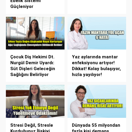
Ebelik Sistemi
Güçleniyor
Çocuk Diş Hekimi Dt.
Yaz aylarında mantar
Nurgül Demir Uyardı:
enfeksiyonu artıyor!
Süt Dişleri Geleceğin
Dikkat! Kolay bulaşıyor,
Sağlığını Belirliyor
hızla yayılıyor!
Stresi Değil, Stresle
Dünyada 55 milyondan
Kurduğunuz İlişkiyi
fazla kişi demans