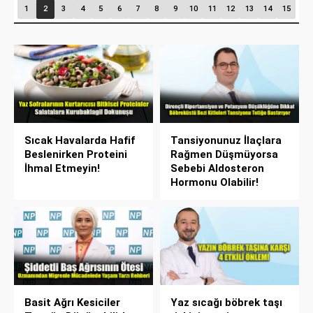
1
2
3
4
5
6
7
8
9
10
11
12
13
14
15
Sıcak Havalarda Hafif
Tansiyonunuz İlaçlara
Beslenirken Proteini
Rağmen Düşmüyorsa
İhmal Etmeyin!
Sebebi Aldosteron
Hormonu Olabilir!
Basit Ağrı Kesiciler
Yaz sıcağı böbrek taşı