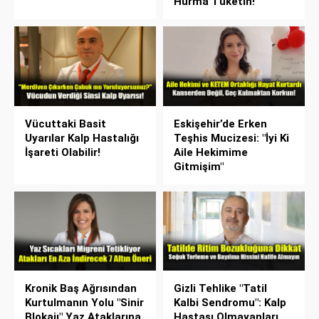
Hurma Tüketin!
Vücuttaki Basit
Eskişehir’de Erken
Uyarılar Kalp Hastalığı
Teşhis Mucizesi: "İyi Ki
İşareti Olabilir!
Aile Hekimime
Gitmişim"
Kronik Baş Ağrısından
Gizli Tehlike "Tatil
Kurtulmanın Yolu "Sinir
Kalbi Sendromu": Kalp
Blokajı" Yaz Ataklarına
Hastası Olmayanları