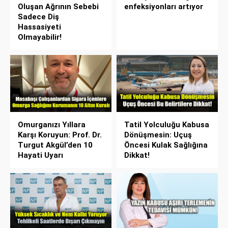
Oluşan Ağrının Sebebi
enfeksiyonları artıyor
Sadece Diş
Hassasiyeti
Olmayabilir!
Omurganızı Yıllara
Tatil Yolculuğu Kabusa
Karşı Koruyun: Prof. Dr.
Dönüşmesin: Uçuş
Turgut Akgül’den 10
Öncesi Kulak Sağlığına
Hayati Uyarı
Dikkat!