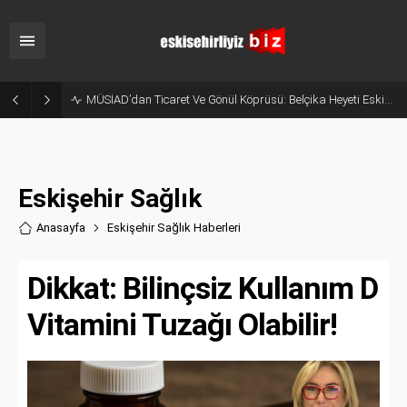
Korkudan Animasyona Beyaz Perdede Bu Hafta: 6 Yeni Film Vizyona Giriyor
Eskişehir Sağlık
Anasayfa
Eskişehir Sağlık Haberler
i
Dikkat: Bilinçsiz Kullanım D
Vitamini Tuzağı Olabilir!