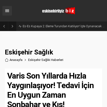
Milyonluk İhale, Sadece 30 Günlük Hizmet: Kentpark Yapay Plajı Açıldı!
Eskişehir Sağlık
Anasayfa
Eskişehir Sağlık Haberler
i
Varis Son Yıllarda Hızla
Yaygınlaşıyor! Tedavi İçin
En Uygun Zaman
Sonbahar ve Kış!