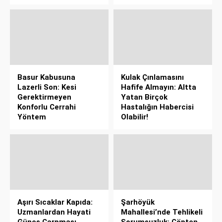
Basur Kabusuna
Kulak Çınlamasını
Lazerli Son: Kesi
Hafife Almayın: Altta
Gerektirmeyen
Yatan Birçok
Konforlu Cerrahi
Hastalığın Habercisi
Yöntem
Olabilir!
Aşırı Sıcaklar Kapıda:
Şarhöyük
Uzmanlardan Hayati
Mahallesi’nde Tehlikeli
Güneş Çarpması
Sorumsuzluk: Çöpten